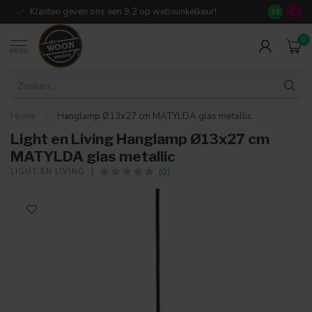
Klanten geven ons een 9,2 op webwinkelkeur!
Meer dan 7
9.2
0
MENU
Home
/
Hanglamp Ø13x27 cm MATYLDA glas metallic
Light en Living Hanglamp Ø13x27 cm
MATYLDA glas metallic
(0)
LIGHT EN LIVING