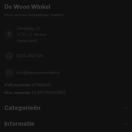
De Woon Winkel
Mooi wonen betaalbaar maken!
Zandwilg 22
1731 LS Winkel
Nederland
0224-850 926
info@dewoonwinkel.nl
KVK nummer:
67984495
btw-nummer:
NL857253633B01
Categorieën
Informatie