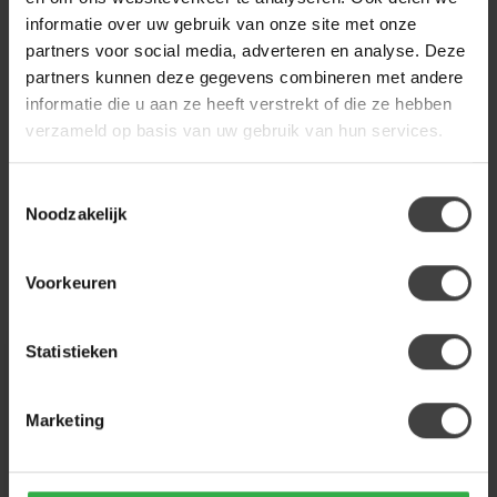
naturel
informatie over uw gebruik van onze site met onze
partners voor social media, adverteren en analyse. Deze
partners kunnen deze gegevens combineren met andere
informatie die u aan ze heeft verstrekt of die ze hebben
Heb je een vraag over dit product?
verzameld op basis van uw gebruik van hun services.
Of heb je hulp nodig bij de bestelling? Neem gerust contact
op met onze klantenservice
info@dewoonwinkel.nl
of
+31
224 850 926
. We helpen je graag.
Toestemmingsselectie
Noodzakelijk
Recent bekeken
Voorkeuren
-49%
Statistieken
Marketing