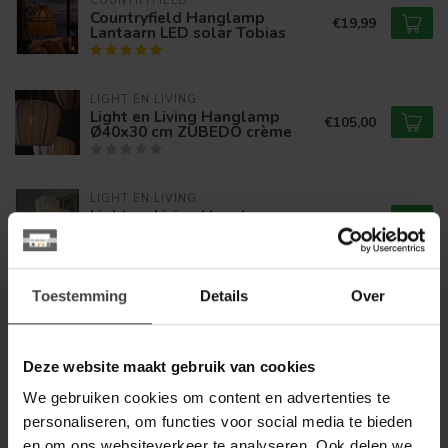
COUNTRYFIELD
Countryfield Hanglamp
€19,99
Lantaarn LED solar Tobias
LIGHT EN LIVING
Light en Living Hanglamp
€105,00
Ø40x30 cm ZUBEDO crème
LIGHT EN LIVING
Light en Living Hanglamp
€129,80
PLUMERIA Ø40x30 cm - Zand
Toestemming
Details
Over
LIGHT EN LIVING
Light en Living Hanglamp
€189,80
Ø60X42,5 cm ZUBEDA linnen
naturel
Deze website maakt gebruik van cookies
We gebruiken cookies om content en advertenties te
LIGHT EN LIVING
personaliseren, om functies voor social media te bieden
Light en Living Hanglamp
€125,00
Ø50X34 cm ZUBEDA linnen
en om ons websiteverkeer te analyseren. Ook delen we