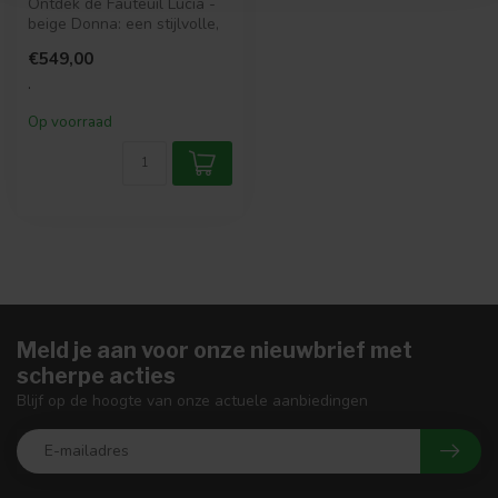
Ontdek de Fauteuil Lucia -
beige Donna: een stijlvolle,
draaibare fauteuil die l...
€549,00
.
Op voorraad
Meld je aan voor onze nieuwbrief met
scherpe acties
Blijf op de hoogte van onze actuele aanbiedingen