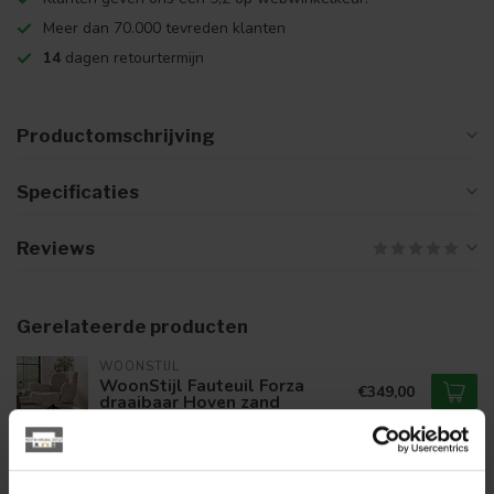
Meer dan 70.000 tevreden klanten
14
dagen retourtermijn
Productomschrijving
Specificaties
Reviews
Gerelateerde producten
WOONSTIJL
WoonStijl Fauteuil Forza
€349,00
draaibaar Hoven zand
ELEONORA