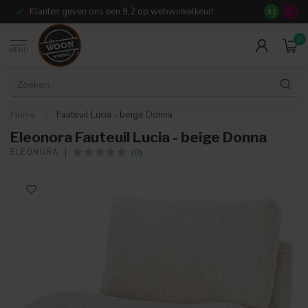
Klanten geven ons een 9,2 op webwinkelkeur!
Meer dan 7
9.2
0
MENU
Home
/
Fauteuil Lucia - beige Donna
Eleonora Fauteuil Lucia - beige Donna
(0)
ELEONORA