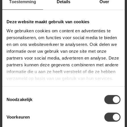
Eleonora Fauteuil Ryan -
€499,00
Toestemming
Details
Over
beige Zora
Deze website maakt gebruik van cookies
WOOOD
Woood Woolly draaifauteuil
€699,00
We gebruiken cookies om content en advertenties te
chenille zand
personaliseren, om functies voor social media te bieden
en om ons websiteverkeer te analyseren. Ook delen we
informatie over uw gebruik van onze site met onze
RICHMOND INTERIORS 
Richmond Interiors
€494,00
partners voor social media, adverteren en analyse. Deze
Draaifauteuil Estelle Sheep
€399,00
Nature showroommodel
partners kunnen deze gegevens combineren met andere
informatie die u aan ze heeft verstrekt of die ze hebben
verzameld op basis van uw gebruik van hun services.
TOWER LIVING
Tower Living Draaifauteuil
€339,00
Tropea - Diverse kleuren
Toestemmingsselectie
Noodzakelijk
Voorkeuren
Heb je een vraag over dit product?
Of heb je hulp nodig bij de bestelling? Neem gerust contact