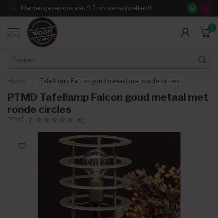
Klanten geven ons een 9,2 op webwinkelkeur!
Meer dan 7
9.2
0
MENU
Home
/
Tafellamp Falcon goud metaal met ronde circles
PTMD Tafellamp Falcon goud metaal met
ronde circles
(0)
PTMD