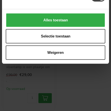
Alles toestaan
Selectie toestaan
PTMD
Tafellamp Falcon goud
metaal met ronde
circles
Weigeren
Deze metalen tafellamp of
vloerlamp is een plaatje om
te zien. Nu extra voordeli...
€29,00
€99,00
.
Op voorraad