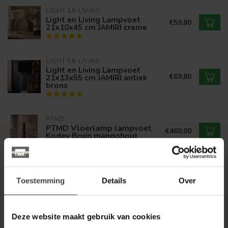
LIGHT EN LIVING
Light en Living Lampvoet
€59,80
21x10x45 cm JAMIRI creme
LIGHT EN LIVING
Light en Living Lampvoet
€69,80
21x13x55 cm JAMIRI antiek
brons
PTMD
PTMD Vloerlamp lampvoet
€460,00
Kodey Bruin mangohout
LIGHT EN LIVING
Light en Living Lampvoet
Toestemming
Details
Over
€59,80
21x10x45 cm JAMIRI antiek
brons
Deze website maakt gebruik van cookies
LIGHT EN LIVING