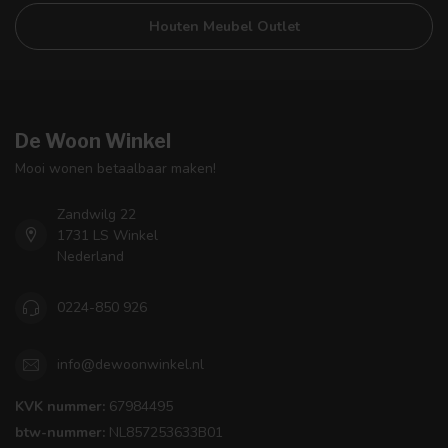
Houten Meubel Outlet
De Woon Winkel
Mooi wonen betaalbaar maken!
Zandwilg 22
1731 LS Winkel
Nederland
0224-850 926
info@dewoonwinkel.nl
KVK nummer:
67984495
btw-nummer:
NL857253633B01