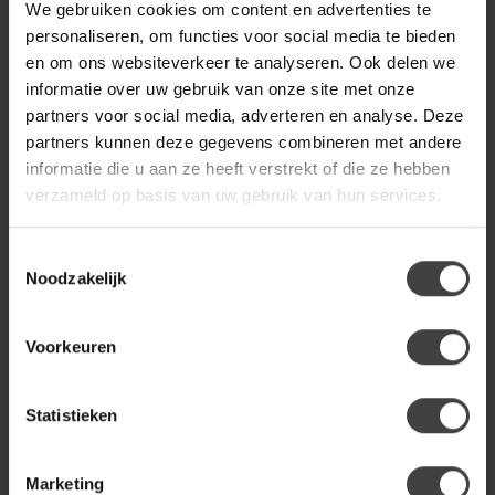
We gebruiken cookies om content en advertenties te
Light en Living Vloerlamp
€159,80
30x15x142 cm JAMIRI antiek
personaliseren, om functies voor social media te bieden
brons
en om ons websiteverkeer te analyseren. Ook delen we
informatie over uw gebruik van onze site met onze
partners voor social media, adverteren en analyse. Deze
partners kunnen deze gegevens combineren met andere
goud
(14)
vloerlamp
(2)
informatie die u aan ze heeft verstrekt of die ze hebben
verzameld op basis van uw gebruik van hun services.
Heb je een vraag over dit product?
Of heb je hulp nodig bij de bestelling? Neem gerust contact
Toestemmingsselectie
op met onze klantenservice
info@dewoonwinkel.nl
of
+31
Noodzakelijk
224 850 926
. We helpen je graag.
Voorkeuren
Recent bekeken
Statistieken
-71%
Marketing