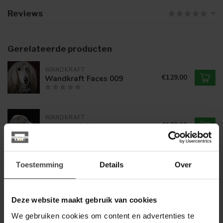
Reviews
Gerelateerde producten
WANDKRAFT
€129,00
Wandkraft Faces 009
WANDKRAFT
€129,00
Wandkraft Faces 011
Toestemming
Details
Over
WANDKRAFT
€129,00
Wandkraft Faces 012
Deze website maakt gebruik van cookies
WANDKRAFT
We gebruiken cookies om content en advertenties te
€169,00
Wandkraft Faces 013