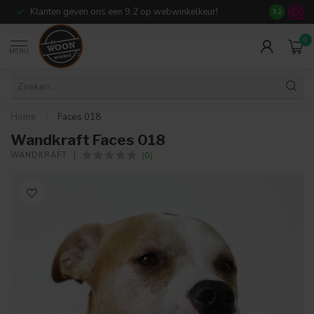
Klanten geven ons een 9,2 op webwinkelkeur!
Meer dan 7
9.2
0
MENU
Home
/
Faces 018
Wandkraft Faces 018
(0)
WANDKRAFT