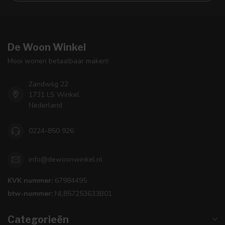
De Woon Winkel
Mooi wonen betaalbaar maken!
Zandwilg 22
1731 LS Winkel
Nederland
0224-850 926
info@dewoonwinkel.nl
KVK nummer:
67984495
btw-nummer:
NL857253633B01
Categorieën