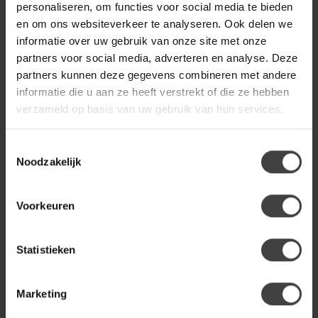
personaliseren, om functies voor social media te bieden
en om ons websiteverkeer te analyseren. Ook delen we
informatie over uw gebruik van onze site met onze
WANDKRAFT
partners voor social media, adverteren en analyse. Deze
€129,00
Wandkraft Faces 014
partners kunnen deze gegevens combineren met andere
informatie die u aan ze heeft verstrekt of die ze hebben
verzameld op basis van uw gebruik van hun services.
Heb je een vraag over dit product?
Toestemmingsselectie
Of heb je hulp nodig bij de bestelling? Neem gerust contact
Noodzakelijk
op met onze klantenservice
info@dewoonwinkel.nl
of
+31
224 850 926
. We helpen je graag.
Voorkeuren
Recent bekeken
Statistieken
Marketing