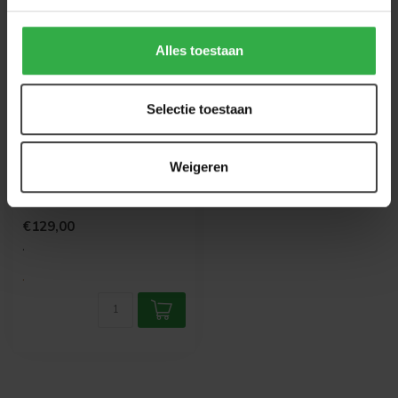
Alles toestaan
Selectie toestaan
WANDKRAFT
Faces 018
Weigeren
Bruin witte pitbull met een
blauw kleurig sjaaltje om de
nek.
€129,00
.
.