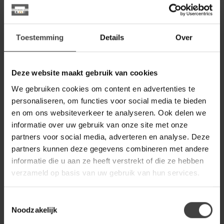
Gerelateerde producten
BY BOO
By Boo Eettafelstoel Bliss -
€179,00
beige
Toestemming
Details
Over
BY BOO
Deze website maakt gebruik van cookies
By Boo Eettafelstoel Bliss -
€179,00
taupe
We gebruiken cookies om content en advertenties te
personaliseren, om functies voor social media te bieden
en om ons websiteverkeer te analyseren. Ook delen we
BY BOO
informatie over uw gebruik van onze site met onze
By Boo Eettafelstoel Bliss -
€179,00
mosterd
partners voor social media, adverteren en analyse. Deze
partners kunnen deze gegevens combineren met andere
informatie die u aan ze heeft verstrekt of die ze hebben
BY BOO
verzameld op basis van uw gebruik van hun services.
By Boo Eettafelstoel Bliss
€199,00
met armleuning - beige
Toestemmingsselectie
Noodzakelijk
BY BOO