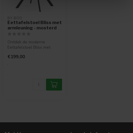
BY BOO
Eettafelstoel Bliss met
armleuning - mosterd
Ontdek de moderne
Eettafelstoel Bliss met
armleuning in mosterdgeel
€199,00
van By Boo. ...
.
.