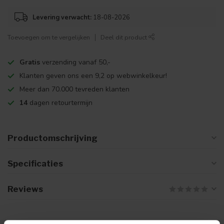
Levering verwacht:
18-08-2026
Toevoegen om te vergelijken
Deel dit product
Gratis
verzending vanaf 50,-
Klanten geven ons een 9,2 op webwinkelkeur!
Meer dan 70.000 tevreden klanten
14
dagen retourtermijn
Productomschrijving
Specificaties
Reviews