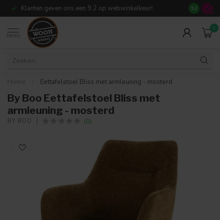
Klanten geven ons een 9,2 op webwinkelkeur!
Meer dan 7
9.2
0
MENU
Home
/
Eettafelstoel Bliss met armleuning - mosterd
By Boo Eettafelstoel Bliss met
armleuning - mosterd
(0)
BY BOO