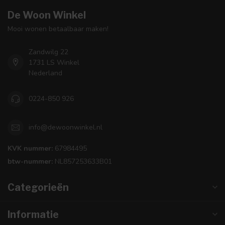
De Woon Winkel
Mooi wonen betaalbaar maken!
Zandwilg 22
1731 LS Winkel
Nederland
0224-850 926
info@dewoonwinkel.nl
KVK nummer:
67984495
btw-nummer:
NL857253633B01
Categorieën
Informatie