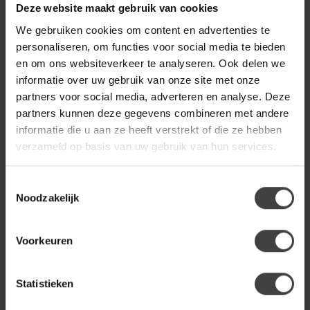
Deze website maakt gebruik van cookies
We gebruiken cookies om content en advertenties te
ELEONORA
Eleonora Eettafel Tycho
personaliseren, om functies voor social media te bieden
€1.099,00
150x77 cm - naturel
en om ons websiteverkeer te analyseren. Ook delen we
informatie over uw gebruik van onze site met onze
partners voor social media, adverteren en analyse. Deze
TOWER LIVING
partners kunnen deze gegevens combineren met andere
Tower Living Asti
€699,00
Eetkamertafel rond bruin 130
informatie die u aan ze heeft verstrekt of die ze hebben
cm
verzameld op basis van uw gebruik van hun services.
Toestemmingsselectie
Noodzakelijk
Heb je een vraag over dit product?
Of heb je hulp nodig bij de bestelling? Neem gerust contact
op met onze klantenservice
info@dewoonwinkel.nl
of
+31
Voorkeuren
224 850 926
. We helpen je graag.
Statistieken
Recent bekeken