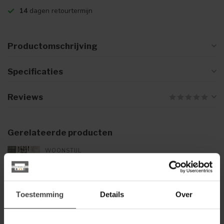
14
dagen retourtermijn
Productomschrijving
Specificaties
Reviews
Gerelateerde producten
WOONSTIJL
WoonStijl Bartafel 135x70
€349,00
massief trapeziumvormig
Toestemming
Details
Over
ELEONORA
Eleonora Eettafel Aron
€499,00
vierkant 80x80 - lichtbruin