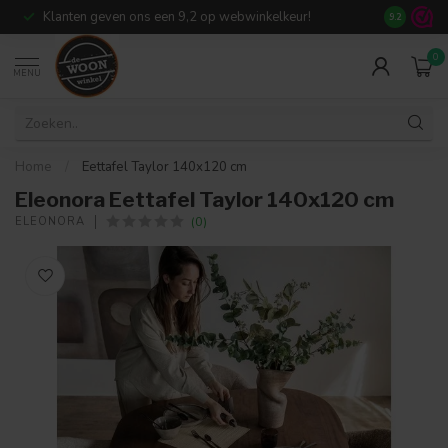
Klanten geven ons een 9,2 op webwinkelkeur!
Meer dan 7
9.2
0
MENU
Home
/
Eettafel Taylor 140x120 cm
Eleonora Eettafel Taylor 140x120 cm
(0)
ELEONORA