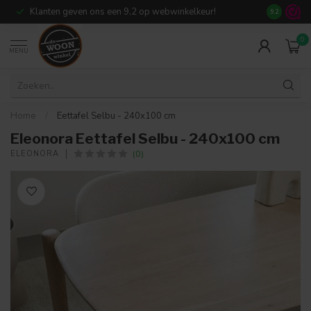
Klanten geven ons een 9,2 op webwinkelkeur!
Meer dan 7
9.2
0
MENU
Home
/
Eettafel Selbu - 240x100 cm
Eleonora Eettafel Selbu - 240x100 cm
(0)
ELEONORA