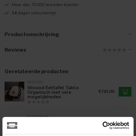
Meer dan 70.000 tevreden klanten
14
dagen retourtermijn
Productomschrijving
Reviews
Gerelateerde producten
WOOOD
Woood Eettafel Tablo
€743,00
Organisch met vele
mogelijkheden
WOONMAX
WoonMax Eettafel
Wellington Deens Ovaal
€1.299,00
uitschuifbaar Lamulux -
Diverse kleuren en