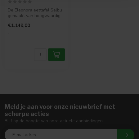
De Eleonora eettafel Selbu
gemaakt van hoogwaardig
eikenhout. Eettafel Selbu
€1.149,00
hee...
.
.
Meld je aan voor onze nieuwbrief met
scherpe acties
Blijf op de hoogte van onze actuele aanbiedingen