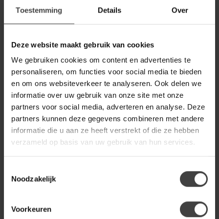
afmetingen
Toestemming
Details
Over
ELEONORA
Deze website maakt gebruik van cookies
Eleonora Salontafel Bobbie -
€729,00
lichtbruin
We gebruiken cookies om content en advertenties te
personaliseren, om functies voor social media te bieden
en om ons websiteverkeer te analyseren. Ook delen we
WOONMAX
informatie over uw gebruik van onze site met onze
WoonMax Eettafel
Wellington Deens Ovaal
€799,00
partners voor social media, adverteren en analyse. Deze
Lamulux - Diverse kleuren en
afmetingen
partners kunnen deze gegevens combineren met andere
informatie die u aan ze heeft verstrekt of die ze hebben
verzameld op basis van uw gebruik van hun services.
PTMD
PTMD Salontafel Muka wit
€319,00
marmeren blad en grijs
Toestemmingsselectie
onderstel - laag
Noodzakelijk
Voorkeuren