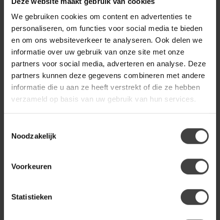
Deze website maakt gebruik van cookies
We gebruiken cookies om content en advertenties te
WOOOD
personaliseren, om functies voor social media te bieden
Woood New Gravure Hoge
€699,00
Kast Met Lade Eiken Blanke
en om ons websiteverkeer te analyseren. Ook delen we
Lak [fsc]
informatie over uw gebruik van onze site met onze
partners voor social media, adverteren en analyse. Deze
partners kunnen deze gegevens combineren met andere
WOOOD
informatie die u aan ze heeft verstrekt of die ze hebben
Woood Basu Dressoir Grenen
€829,00
Mud [fsc]
verzameld op basis van uw gebruik van hun services.
Toestemmingsselectie
Noodzakelijk
Heb je een vraag over dit product?
Of heb je hulp nodig bij de bestelling? Neem gerust contact
op met onze klantenservice
info@dewoonwinkel.nl
of
+31
Voorkeuren
224 850 926
. We helpen je graag.
Statistieken
Recent bekeken