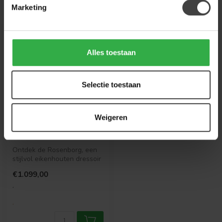
Marketing
Alles toestaan
Selectie toestaan
Weigeren
ELEONORA
Dressoir Rosenborg
Ontdek de Rosenborg, een
stijlvol eikenhouten dressoir
van Eleonora. Perfect voo...
€1.099,00
.
.