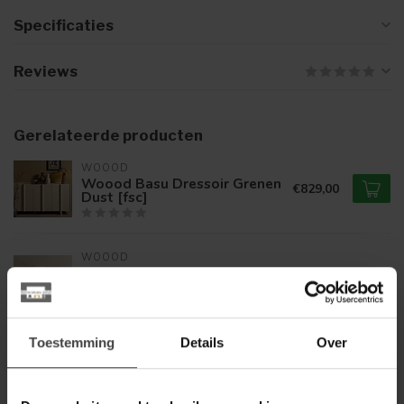
Specificaties
Reviews
Gerelateerde producten
WOOOD
Woood Basu Dressoir Grenen
€829,00
Dust [fsc]
WOOOD
Woood Jena hangend
€59,95
nachtkastje links/rechts hout
naturel
Toestemming
Details
Over
WOOOD
€419,00
Woood Eva Meidenkast
Grenen Mist [fsc]
€356,00