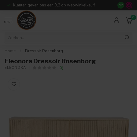
Klanten geven ons een 9,2 op webwinkelkeur!
Meer dan 7
9.2
0
MENU
Home
/
Dressoir Rosenborg
Eleonora Dressoir Rosenborg
(0)
ELEONORA