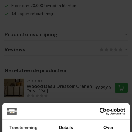
Meer dan 70.000 tevreden klanten
14
dagen retourtermijn
Productomschrijving
Reviews
Gerelateerde producten
WOOOD
Woood Basu Dressoir Grenen
€829,00
Dust [fsc]
WOOOD
Woood Jena hangend
€59,95
nachtkastje links/rechts hout
naturel
Toestemming
Details
Over