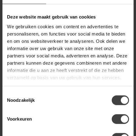
WOOOD
€419,00
Woood Eva Meidenkast
Deze website maakt gebruik van cookies
Grenen Mist [fsc]
€356,00
We gebruiken cookies om content en advertenties te
personaliseren, om functies voor social media te bieden
en om ons websiteverkeer te analyseren. Ook delen we
WOOOD
Woood Basu Dressoir Grenen
informatie over uw gebruik van onze site met onze
€829,00
Mud [fsc]
partners voor social media, adverteren en analyse. Deze
partners kunnen deze gegevens combineren met andere
informatie die u aan ze heeft verstrekt of die ze hebben
WOOOD
Woood New Gravure Hoge
verzameld op basis van uw gebruik van hun services.
€699,00
Kast Met Lade Eiken Blanke
Lak [fsc]
Toestemmingsselectie
Noodzakelijk
Heb je een vraag over dit product?
Voorkeuren
Of heb je hulp nodig bij de bestelling? Neem gerust contact
op met onze klantenservice
info@dewoonwinkel.nl
of
+31
224 850 926
. We helpen je graag.