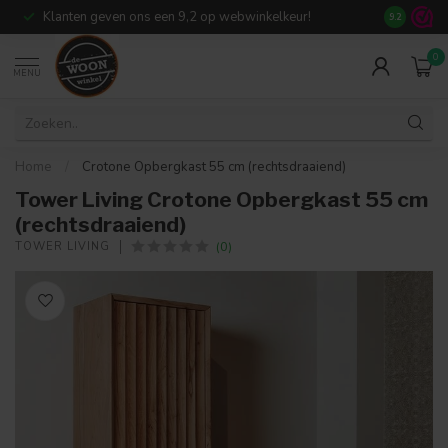
Klanten geven ons een 9,2 op webwinkelkeur!
Meer dan 7
9.2
0
MENU
Home
/
Crotone Opbergkast 55 cm (rechtsdraaiend)
Tower Living Crotone Opbergkast 55 cm
(rechtsdraaiend)
(0)
TOWER LIVING