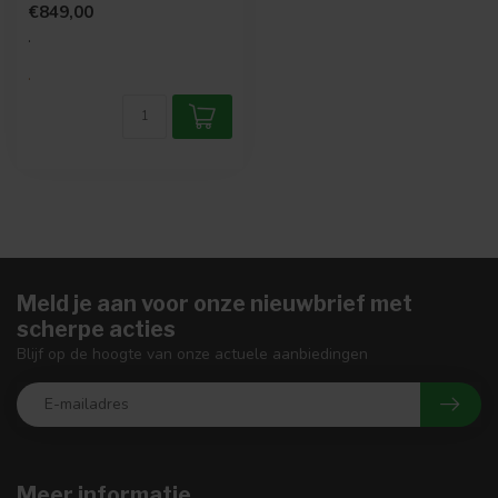
€849,00
elegantie....
.
.
Meld je aan voor onze nieuwbrief met
scherpe acties
Blijf op de hoogte van onze actuele aanbiedingen
Meer informatie