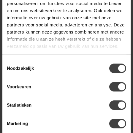
diverse afmetingen
personaliseren, om functies voor social media te bieden
en om ons websiteverkeer te analyseren. Ook delen we
informatie over uw gebruik van onze site met onze
RICHMOND INTERIORS 
partners voor social media, adverteren en analyse. Deze
Richmond Interiors Bartafel
€1.041,00
Revelin ovaal
partners kunnen deze gegevens combineren met andere
informatie die u aan ze heeft verstrekt of die ze hebben
verzameld op basis van uw gebruik van hun services.
Heb je een vraag over dit product?
Toestemmingsselectie
Of heb je hulp nodig bij de bestelling? Neem gerust contact
Noodzakelijk
op met onze klantenservice
info@dewoonwinkel.nl
of
+31
224 850 926
. We helpen je graag.
Voorkeuren
Recent bekeken
Statistieken
Marketing