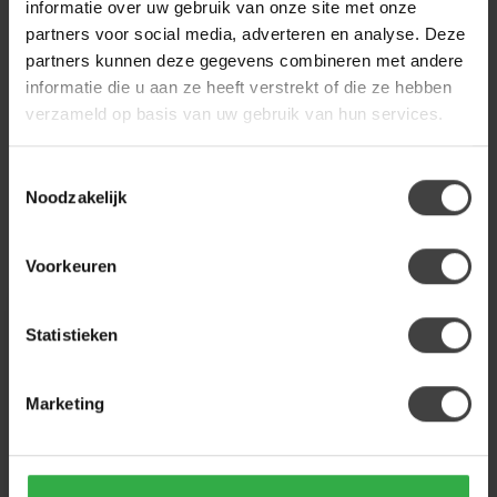
informatie over uw gebruik van onze site met onze
partners voor social media, adverteren en analyse. Deze
partners kunnen deze gegevens combineren met andere
Heb je een vraag over dit product?
informatie die u aan ze heeft verstrekt of die ze hebben
Of heb je hulp nodig bij de bestelling? Neem gerust contact
verzameld op basis van uw gebruik van hun services.
op met onze klantenservice
info@dewoonwinkel.nl
of
+31
224 850 926
. We helpen je graag.
Toestemmingsselectie
Noodzakelijk
Recent bekeken
Voorkeuren
Statistieken
Marketing