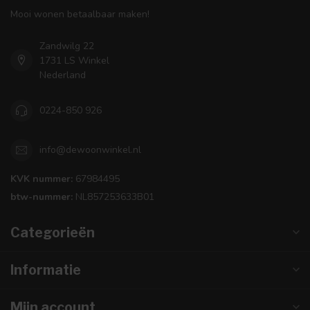
Mooi wonen betaalbaar maken!
Zandwilg 22
1731 LS Winkel
Nederland
0224-850 926
info@dewoonwinkel.nl
KVK nummer:
67984495
btw-nummer:
NL857253633B01
Categorieën
Informatie
Mijn account