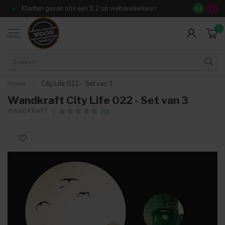
Klanten geven ons een 9,2 op webwinkelkeur!
Meer dan 7
9.2
0
MENU
Home
/
City Life 022 - Set van 3
Wandkraft City Life 022 - Set van 3
(0)
WANDKRAFT