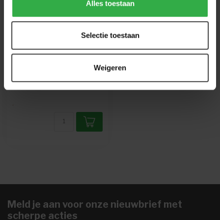
Alles toestaan
WANDKRAFT
City Life 022 - Set van
3
Selectie toestaan
Vogels die over de stad
heen trekken.
Weigeren
€199,00
.
.
Meld je aan voor onze nieuwbrief met
scherpe acties