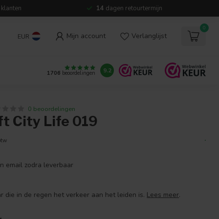
 klanten
14
dagen retourtermijn
0
Mijn account
Verlanglijst
EUR
9.2
1706
beoordelingen
0 beoordelingen
 City Life 019
.
btw
en email zodra leverbaar
 die in de regen het verkeer aan het leiden is.
Lees meer
.