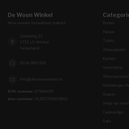
De Woon Winkel
Categori
Mooi wonen betaalbaar maken!
Buiten
Nieuw
Zandwilg 22
Tafels
1731 LS Winkel
Nederland
Zitmeubelen
Kasten
0224-850 926
Verlichting
Woonaccessoi
info@dewoonwinkel.nl
Schilderijen 
KVK nummer:
67984495
Slapen
btw-nummer:
NL857253633B01
Shop op woons
Cadeautips
Sale