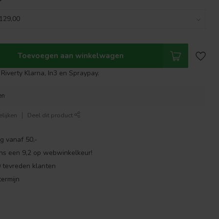
*
Toevoegen aan winkelwagen
Riverty Klarna, In3 en Spraypay.
en
lijken
Deel dit product
g vanaf 50,-
ns een 9,2 op webwinkelkeur!
 tevreden klanten
ermijn