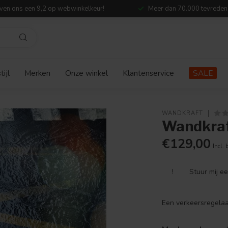
ven ons een 9,2 op webwinkelkeur!
Meer dan 70.000 tevreden
ijl
Merken
Onze winkel
Klantenservice
SALE
WANDKRAFT
Wandkraft
€129,00
Incl. 
!
Stuur mij e
Een verkeersregelaar