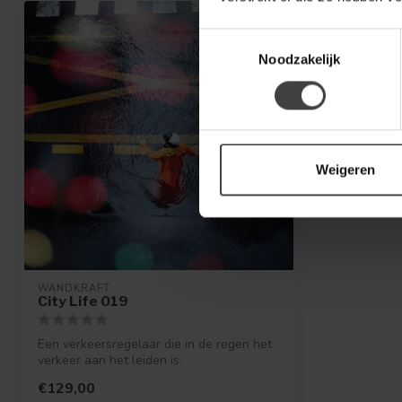
Toestemmingsselectie
Noodzakelijk
Weigeren
WANDKRAFT
City Life 019
Een verkeersregelaar die in de regen het
verkeer aan het leiden is.
€129,00