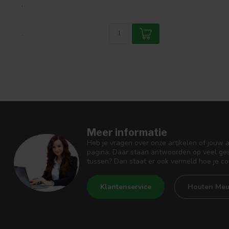
.
.
Meer informatie
Heb je vragen over onze artikelen of jouw 
pagina. Daar staan antwoorden op veel ges
tussen? Dan staat er ook vermeld hoe je c
Klantenservice
Houten Meu