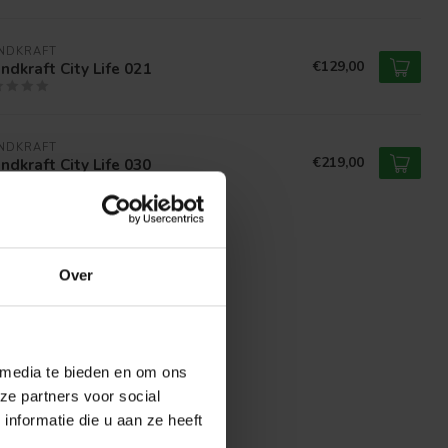
NDKRAFT
€129,00
dkraft City Life 021
NDKRAFT
€219,00
dkraft City Life 030
Over
 media te bieden en om ons
ze partners voor social
nformatie die u aan ze heeft