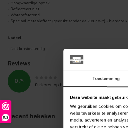
- Hoogwaardige optiek
- Reflecteert niet
- Waterafstotend
- Speciaal metaaleffect (gedrukt zonder de kleur wit) - hierdoor ko
Nadeel:
- Niet krasbestendig
Reviews
Toestemming
0
/
5
0
sterren op basis van
0
beoordelingen
Deze website maakt gebruik
We gebruiken cookies om cont
websiteverkeer te analyseren
Recent bekeken
9,2
media, adverteren en analys
verstrekt of die ze hebben v