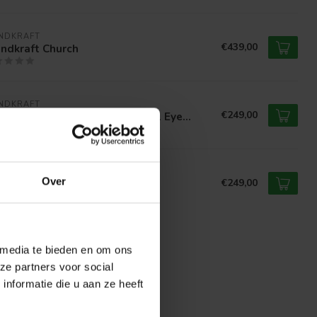
NDKRAFT
€439,00
ndkraft Church
NDKRAFT
€249,00
dkraft Pale Clouded Tranquil Eye...
NDKRAFT
Over
€249,00
dkraft Bird Of Paradise
 media te bieden en om ons
ze partners voor social
nformatie die u aan ze heeft