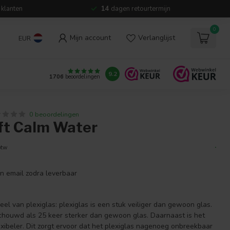
 klanten
14
dagen retourtermijn
0
Mijn account
Verlanglijst
EUR
9.2
1706
beoordelingen
0 beoordelingen
t Calm Water
.
btw
en email zodra leverbaar
eel van plexiglas: plexiglas is een stuk veiliger dan gewoon glas.
chouwd als 25 keer sterker dan gewoon glas. Daarnaast is het
xibeler. Dit zorgt ervoor dat het plexiglas nagenoeg onbreekbaar