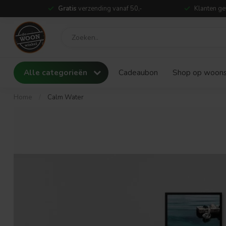
Gratis
verzending vanaf 50,-
Klanten ge
Alle categorieën
Cadeaubon
Shop op woonst
Home
/
Calm Water