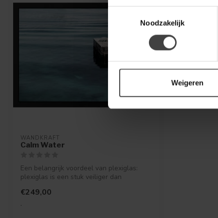
Toestemmingsselectie
Noodzakelijk
Weigeren
WANDKRAFT
Calm Water
Een belangrijk voordeel van plexiglas:
plexiglas is een stuk veiliger dan
gewoon...
€249,00
.