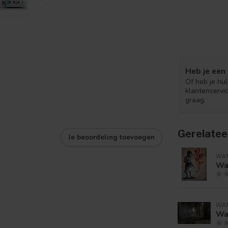
Heb je een 
Of heb je hu
klantenservi
graag.
Gerelatee
Je beoordeling toevoegen
WA
Wa
WA
Wa