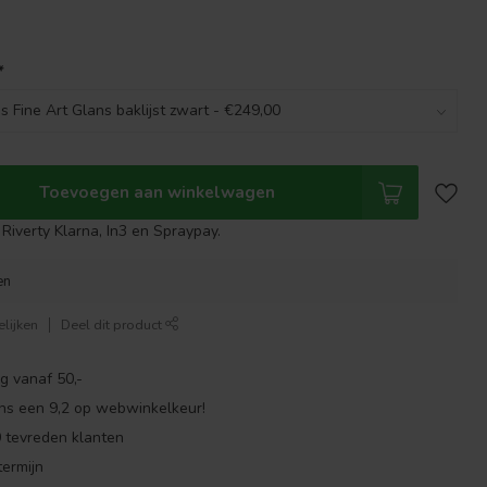
*
Toevoegen aan winkelwagen
Riverty Klarna, In3 en Spraypay.
en
lijken
Deel dit product
g vanaf 50,-
ns een 9,2 op webwinkelkeur!
 tevreden klanten
ermijn