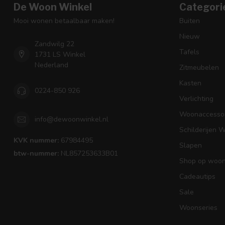
De Woon Winkel
Categori
Mooi wonen betaalbaar maken!
Buiten
Nieuw
Zandwilg 22
Tafels
1731 LS Winkel
Nederland
Zitmeubelen
Kasten
0224-850 926
Verlichting
Woonaccessoi
info@dewoonwinkel.nl
Schilderijen 
KVK nummer:
67984495
Slapen
btw-nummer:
NL857253633B01
Shop op woons
Cadeautips
Sale
Woonseries