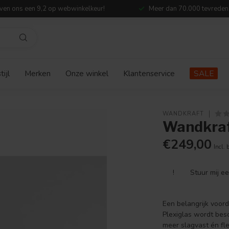
ven ons een 9,2 op webwinkelkeur!
Meer dan 70.000 tevreden
ijl
Merken
Onze winkel
Klantenservice
SALE
WANDKRAFT
Wandkraf
€249,00
Incl. 
!
Stuur mij e
Een belangrijk voord
Plexiglas wordt bes
meer slagvast én fle