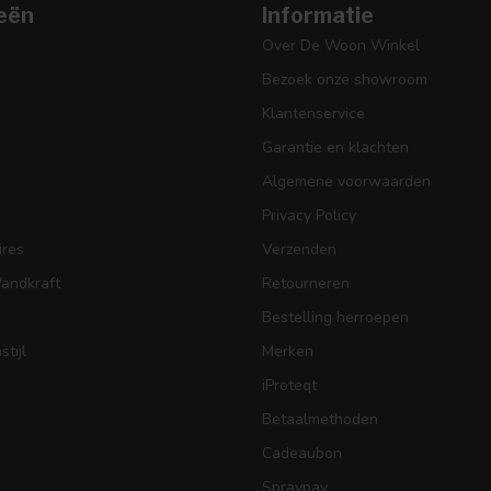
eën
Informatie
Over De Woon Winkel
Bezoek onze showroom
Klantenservice
Garantie en klachten
Algemene voorwaarden
Privacy Policy
res
Verzenden
Wandkraft
Retourneren
Bestelling herroepen
tijl
Merken
iProteqt
Betaalmethoden
Cadeaubon
Spraypay