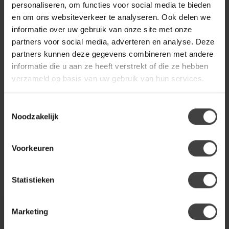
personaliseren, om functies voor social media te bieden
en om ons websiteverkeer te analyseren. Ook delen we
informatie over uw gebruik van onze site met onze
WANDKRAFT
partners voor social media, adverteren en analyse. Deze
€129,00
Wandkraft Bright Wings 031
partners kunnen deze gegevens combineren met andere
informatie die u aan ze heeft verstrekt of die ze hebben
verzameld op basis van uw gebruik van hun services.
Heb je een vraag over dit product?
Toestemmingsselectie
Of heb je hulp nodig bij de bestelling? Neem gerust contact
Noodzakelijk
op met onze klantenservice
info@dewoonwinkel.nl
of
+31
224 850 926
. We helpen je graag.
Voorkeuren
Recent bekeken
Statistieken
Marketing