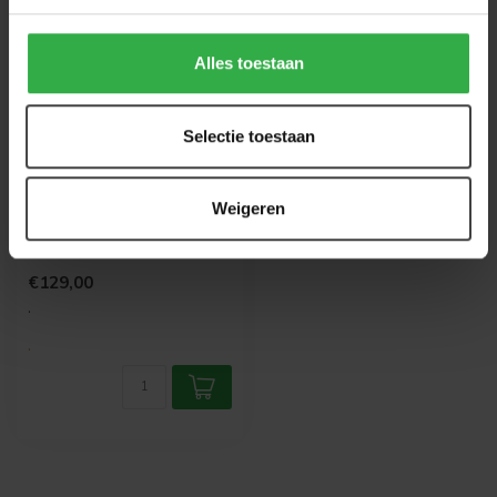
Alles toestaan
Selectie toestaan
WANDKRAFT
Bright Wings 015
Weigeren
Een adelaar die recht op zijn
doel kijkt op een zwarte
achtergrond.
€129,00
.
.