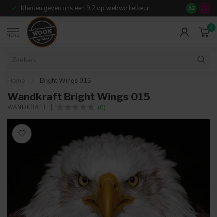
Klanten geven ons een 9,2 op webwinkelkeur!
Meer dan 7
9.2
0
MENU
Home
/
Bright Wings 015
Wandkraft Bright Wings 015
(0)
WANDKRAFT