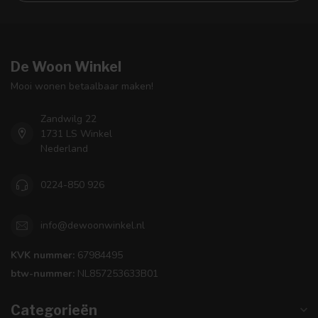
De Woon Winkel
Mooi wonen betaalbaar maken!
Zandwilg 22
1731 LS Winkel
Nederland
0224-850 926
info@dewoonwinkel.nl
KVK nummer:
67984495
btw-nummer:
NL857253633B01
Categorieën