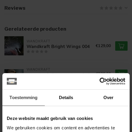
Reviews
Gerelateerde producten
WANDKRAFT
€129,00
Wandkraft Bright Wings 004
WANDKRAFT
€329,00
Wandkraft Bright Wings 017
Toestemming
Details
Over
WANDKRAFT
€169,00
Wandkraft Bright Wings 022
Deze website maakt gebruik van cookies
WANDKRAFT
We gebruiken cookies om content en advertenties te
€129,00
Wandkraft Bright Wings 023