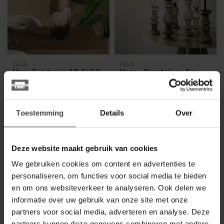
ISAA
ISAA
Vaas Euphonia 18,5x50
Vaas - Kandelaar Ara
cm - donkerbruin
13x46,5 cm - groen - M
De Vaas Euphonia 18,5x50
Stijlvolle Ara vaas/kandelaar
Toestemming
Details
Over
cm in donkerbruin van Isaa is
van ISAA in groen glas.
een hoge glazen vaas met ...
Multifunctioneel en verkri...
€59,95
€49,95
.
.
Deze website maakt gebruik van cookies
Op voorraad
Op voorraad
We gebruiken cookies om content en advertenties te
personaliseren, om functies voor social media te bieden
en om ons websiteverkeer te analyseren. Ook delen we
informatie over uw gebruik van onze site met onze
partners voor social media, adverteren en analyse. Deze
partners kunnen deze gegevens combineren met andere