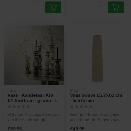
ISAA
ISAA
Vaas - Kandelaar Ara
Vaas Soave 15,7x61 cm
14,5x61 cm - groen - L
- lichtbruin
Stijlvolle Ara vaas/kandelaar
Geef je interieur een uniek
van ISAA in bruin glas.
accent met de Soave vaas.
Multifunctioneel en verkri...
Deze met de hand
€59,95
€49,95
vervaardi...