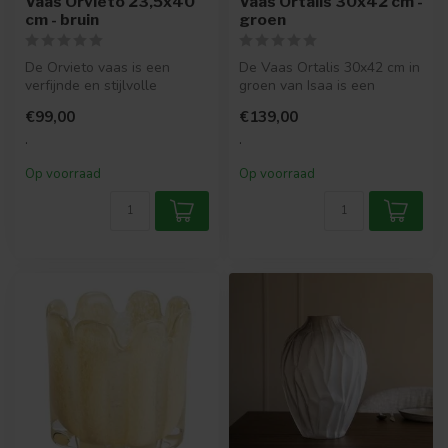
Vaas Orvieto 23,5x40
Vaas Ortalis 30x42 cm -
cm - bruin
groen
De Orvieto vaas is een
De Vaas Ortalis 30x42 cm in
verfijnde en stijlvolle
groen van Isaa is een
toevoeging aan je interieur.
stijlvolle glazen vaas met
€99,00
€139,00
Met ...
een...
.
.
Op voorraad
Op voorraad