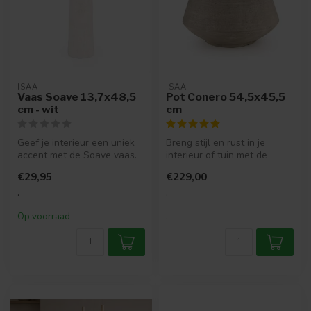
ISAA
ISAA
Vaas Soave 13,7x48,5
Pot Conero 54,5x45,5
cm - wit
cm
Geef je interieur een uniek
Breng stijl en rust in je
accent met de Soave vaas.
interieur of tuin met de
Deze met de hand
Conero bloempot. Deze pot
€29,95
€229,00
vervaardi...
in ...
.
.
Op voorraad
.