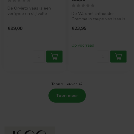
De Orvieto vaas is een
verfijnde en stijlvolle
De Waxinelichthouder
toevoeging aan je interieur.
Gramma in taupe van Isaa is
Met ...
een stijlvolle glazen
€99,00
€23,95
waxinelic...
.
.
.
Op voorraad
Toon
1
-
24
van 42
Toon meer