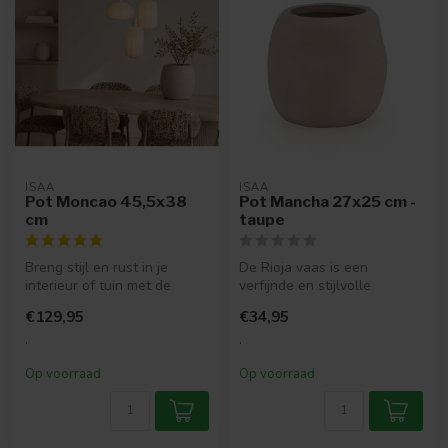
ISAA
ISAA
Pot Moncao 45,5x38
Pot Mancha 27x25 cm -
cm
taupe
Breng stijl en rust in je
De Rioja vaas is een
interieur of tuin met de
verfijnde en stijlvolle
Moncao bloempot. Deze pot
toevoeging aan je interieur.
€129,95
€34,95
in ...
Met zi...
.
.
Op voorraad
Op voorraad