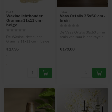
ISAA
ISAA
Waxinelichthouder
Vaas Ortalis 35x50 cm -
Gramma 11x11 cm -
bruin
beige
De Vaas Ortalis 35x50 cm in
De Waxinelichthouder
bruin van Isaa is een royale
Gramma 11x11 cm in beige
glazen vaas met een war...
van Isaa is een stijlvolle
€17,95
€179,00
glazen ...
.
.
.
.