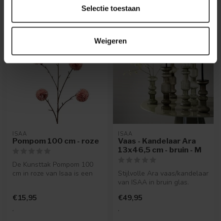
Selectie toestaan
Weigeren
ISAA
ISAA
Pompom 100 cm - roze
Vaas - Kandelaar Ara
13x46,5 cm - bruin - M
De Kunsttak Pompom 100
cm in roze van Isaa is een
Stijlvolle Ara vaas/kandelaar
decoratieve kunsttak met
van ISAA in bruin glas.
een z...
Multifunctioneel en verkri...
€15,95
€49,95
.
.