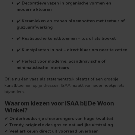
✔️
Decoratieve vazen in organische vormen en
moderne kleuren
✔️
Keramieken en stenen bloempotten met textuur of
glazuurafwerking
✔️
Realistische kunstbloemen – los of als boeket
✔️
Kunstplanten in pot – direct klaar om neer te zetten
✔️
Perfect voor moderne, Scandinavische of
minimalistische interieurs
Of je nu één vaas als statementstuk plaatst of een groepje
kunstbloemen op je dressoir: ISAA maakt van ieder hoekje iets
bijzonders.
Waarom kiezen voor ISAA bij De Woon
Winkel?
✔
Onderhoudsvrije sfeerbrengers van hoge kwaliteit
✔
Trendy, originele designs en natuurlijke uitstraling
✔
Veel artikelen direct uit voorraad leverbaar