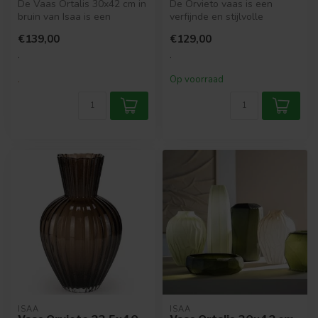
De Vaas Ortalis 30x42 cm in
De Orvieto vaas is een
bruin van Isaa is een
verfijnde en stijlvolle
elegante glazen vaas met
toevoeging aan je interieur.
€139,00
€129,00
een w...
Met ...
.
.
.
Op voorraad
ISAA
ISAA