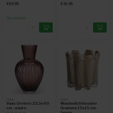
bijzondere stenen vaas met
elegante decoratieve tak
€59,95
€15,95
ee...
met ...
.
.
Op voorraad
.
ISAA
ISAA
Vaas Orvieto 23,5x40
Waxinelichthouder
cm - paars
Gramma 15x15 cm -
taupe