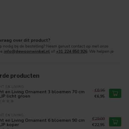
vraag over dit product?
lp nodig bij de bestelling? Neem gerust contact op met onze
ce
info@dewoonwinkel.nl
of
+31 224 850 926
. We helpen je
rde producten
HT EN LIVING
€8,95
ht en Living Ornament 3 bloemen 70 cm
IP licht groen
€6,95
HT EN LIVING
€29,00
ht en Living Ornament 6 bloemen 90 cm
LIP koper
€22,95