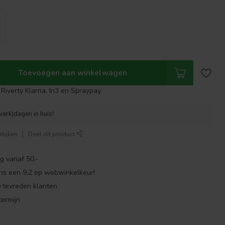
Toevoegen aan winkelwagen
Riverty Klarna, In3 en Spraypay.
werk)dagen in huis!
lijken
Deel dit product
g vanaf 50,-
ns een 9,2 op webwinkelkeur!
 tevreden klanten
ermijn