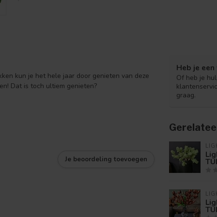
Heb je een 
kken kun je het hele jaar door genieten van deze
Of heb je hu
en! Dat is toch ultiem genieten?
klantenservi
graag.
Gerelatee
LIG
Lig
Je beoordeling toevoegen
TUL
LIG
Lig
TU