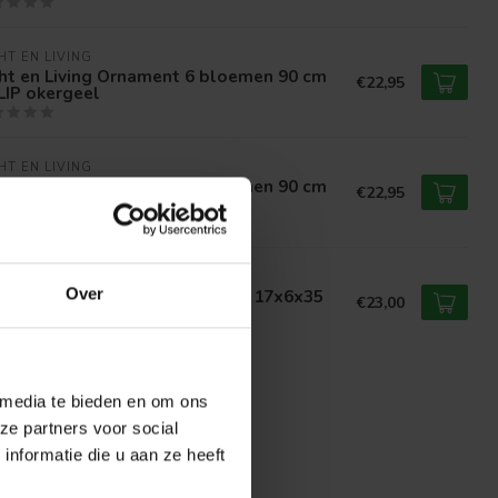
HT EN LIVING
ht en Living Ornament 6 bloemen 90 cm
€22,95
LIP okergeel
HT EN LIVING
ht en Living Ornament 6 bloemen 90 cm
€22,95
LIP groen
HT EN LIVING
Over
ht en Living Ornament op voet 17x6x35
€23,00
 TULIPANU antiek brons
 media te bieden en om ons
ze partners voor social
nformatie die u aan ze heeft