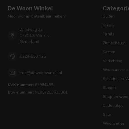
De Woon Winkel
Categori
Mooi wonen betaalbaar maken!
Buiten
Nieuw
Zandwilg 22
Tafels
1731 LS Winkel
Nederland
Zitmeubelen
Kasten
0224-850 926
Verlichting
Woonaccessoi
info@dewoonwinkel.nl
Schilderijen 
KVK nummer:
67984495
Slapen
btw-nummer:
NL857253633B01
Shop op woons
Cadeautips
Sale
Woonseries