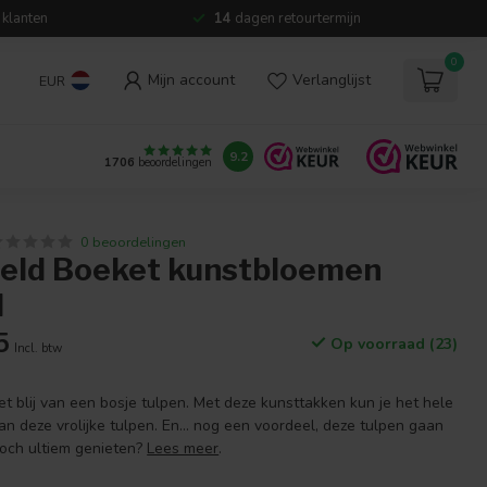
 klanten
14
dagen retourtermijn
0
Mijn account
Verlanglijst
EUR
9.2
1706
beoordelingen
0 beoordelingen
ield Boeket kunstbloemen
d
5
Op voorraad (23)
Incl. btw
t blij van een bosje tulpen. Met deze kunsttakken kun je het hele
an deze vrolijke tulpen. En... nog een voordeel, deze tulpen gaan
toch ultiem genieten?
Lees meer
.