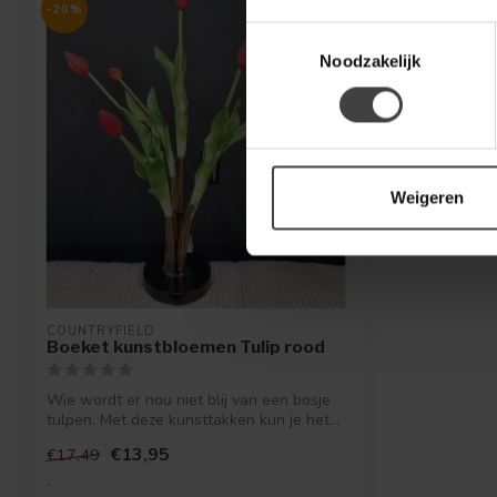
-20%
Toestemmingsselectie
Noodzakelijk
Weigeren
COUNTRYFIELD
Boeket kunstbloemen Tulip rood
Wie wordt er nou niet blij van een bosje
tulpen. Met deze kunsttakken kun je het...
€13,95
€17,49
.