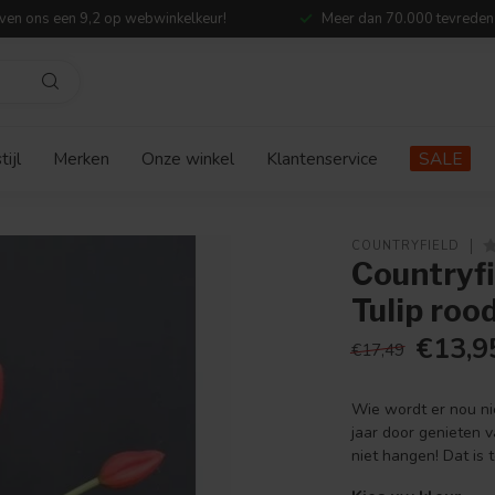
ven ons een 9,2 op webwinkelkeur!
Meer dan 70.000 tevreden
ijl
Merken
Onze winkel
Klantenservice
SALE
COUNTRYFIELD
Countryf
Tulip roo
€13,9
€17,49
Wie wordt er nou nie
jaar door genieten v
niet hangen! Dat is 