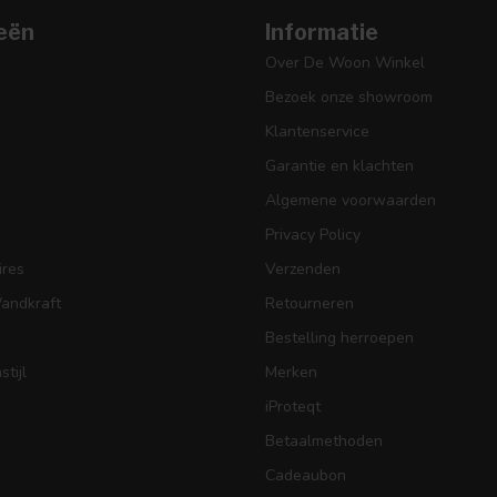
eën
Informatie
Over De Woon Winkel
Bezoek onze showroom
Klantenservice
Garantie en klachten
Algemene voorwaarden
Privacy Policy
res
Verzenden
Wandkraft
Retourneren
Bestelling herroepen
tijl
Merken
iProteqt
Betaalmethoden
Cadeaubon