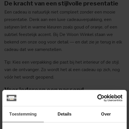
De kracht van een stijlvolle presentatie
Een cadeau is natuurlijk niet compleet zonder een mooie
presentatie. Denk aan een luxe cadeauverpakking, een
satijnen lint in warme kleuren zoals goud of oranje, of een
subtiel feestelijk accent. Bij De Woon Winkel staan we
bekend om onze oog voor detail — en dat zie je terug in elk
cadeau dat we samenstellen.
Tip: Kies een verpakking die past bij het interieur of de stijl
van de ontvanger. Zo wordt het al een cadeau op zich, nog
vóór het wordt geopend.
Voor iedereen een passend
decembercadeau
In onze winkel is er voor iedereen iets te vinden. Of je nu op
zoek bent naar een klein en betaalbaar gebaar, of juist een
Toestemming
Details
Over
luxer relatiegeschenk wilt geven: onze collectie biedt
inspiratie in overvloed. Dankzij de combinatie van kwaliteit,