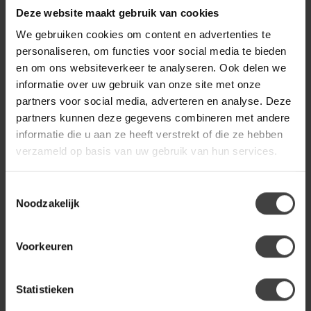
Deze website maakt gebruik van cookies
sfeer en stijl weet je zeker dat jouw cadeau in de smaak zal
vallen.
We gebruiken cookies om content en advertenties te
personaliseren, om functies voor social media te bieden
Maak december extra bijzonder
en om ons websiteverkeer te analyseren. Ook delen we
De decembermaand is dé tijd om te verbinden, te verrassen
informatie over uw gebruik van onze site met onze
partners voor social media, adverteren en analyse. Deze
en te genieten. Een chique cadeau uit onze collectie maakt
partners kunnen deze gegevens combineren met andere
die momenten nog specialer. Bezoek
De Woon Winkel
en
informatie die u aan ze heeft verstrekt of die ze hebben
laat je inspireren door de mooiste winterse woonaccessoires,
verzameld op basis van uw gebruik van hun services.
luxe geschenken en feestelijke decoratie. Zo geef je niet
alleen een cadeau, maar een ervaring — en dát maakt
Toestemmingsselectie
december onvergetelijk.
Noodzakelijk
cadeau
cadeaus
cadeautjes
Voorkeuren
Recente artikelen
Statistieken
29-05-2026