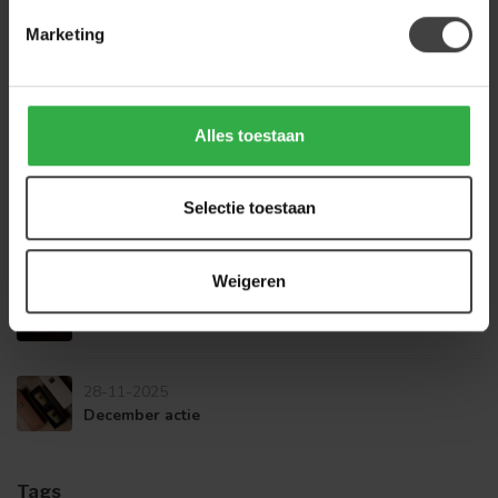
Anodic Brown meubels: de warme woontrend van dit
Marketing
moment
13-02-2026
Woood Mid Season Sale | Tot 60% Korting op
Alles toestaan
Meubels | De Woon Winkel
Selectie toestaan
30-12-2025
Coastal Dreams: haal de rust van de kust in huis
Weigeren
01-12-2025
Cadeaus voor de decembermaand
28-11-2025
December actie
Tags