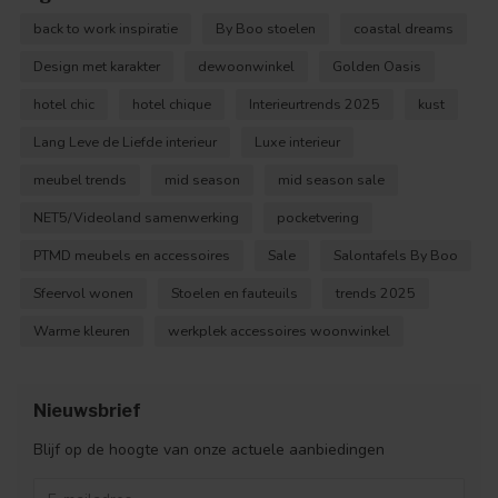
back to work inspiratie
By Boo stoelen
coastal dreams
Design met karakter
dewoonwinkel
Golden Oasis
hotel chic
hotel chique
Interieurtrends 2025
kust
Lang Leve de Liefde interieur
Luxe interieur
meubel trends
mid season
mid season sale
NET5/Videoland samenwerking
pocketvering
PTMD meubels en accessoires
Sale
Salontafels By Boo
Sfeervol wonen
Stoelen en fauteuils
trends 2025
Warme kleuren
werkplek accessoires woonwinkel
Nieuwsbrief
Blijf op de hoogte van onze actuele aanbiedingen