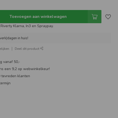
Toevoegen aan winkelwagen
Riverty Klarna, In3 en Spraypay.
werk)dagen in huis!
lijken
Deel dit product
g vanaf 50,-
ns een 9,2 op webwinkelkeur!
 tevreden klanten
ermijn