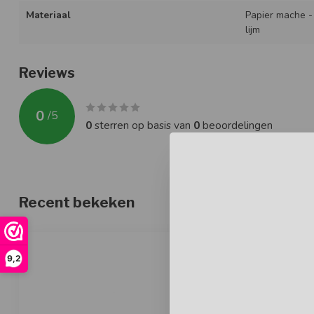
Materiaal
Papier mache 
lijm
Reviews
0
/
5
0
sterren op basis van
0
beoordelingen
Recent bekeken
9,2