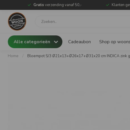
Gratis
verzending vanaf 50,-
Klanten ge
Alle categorieën
Cadeaubon
Shop op woonst
Home
/
Bloempot S/3 Ø21x13+Ø26x17+Ø31x20 cm INDICA zink gr