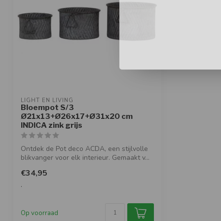
LIGHT EN LIVING
Bloempot S/3
Ø21x13+Ø26x17+Ø31x20 cm
INDICA zink grijs
Ontdek de Pot deco ACDA, een stijlvolle
blikvanger voor elk interieur. Gemaakt v...
€34,95
.
Op voorraad