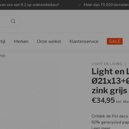
ven ons een 9,2 op webwinkelkeur!
Meer dan 70.000 tevreden
ijl
Merken
Onze winkel
Klantenservice
SALE
ijs
LIGHT EN LIVING
Light en 
Ø21x13+
zink grijs
€34,95
Incl. btw
Ontdek de Pot deco A
60% gerecycled papi
Lees meer
.