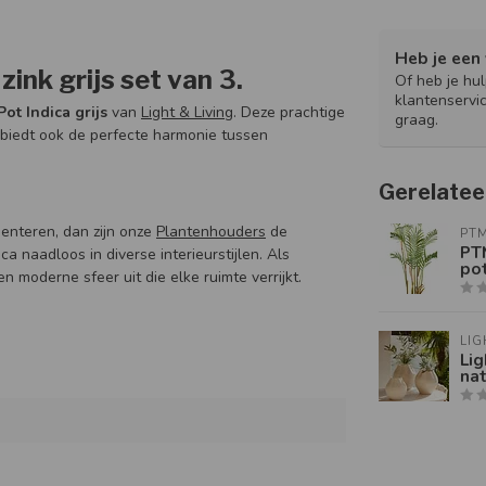
Heb je een 
ink grijs set van 3.
Of heb je hu
klantenservi
Pot Indica grijs
van
Light & Living
. Deze prachtige
graag.
r biedt ook de perfecte harmonie tussen
Gerelatee
enteren, dan zijn onze
Plantenhouders
de
PT
PT
ca naadloos in diverse interieurstijlen. Als
po
en moderne sfeer uit die elke ruimte verrijkt.
LIG
Lig
nat