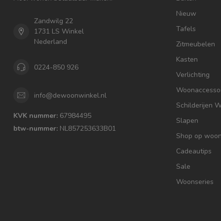
Nieuw
Zandwilg 22
Tafels
1731 LS Winkel
Nederland
Zitmeubelen
Kasten
0224-850 926
Verlichting
Woonaccessoi
info@dewoonwinkel.nl
Schilderijen 
KVK nummer:
67984495
Slapen
btw-nummer:
NL857253633B01
Shop op woons
Cadeautips
Sale
Woonseries