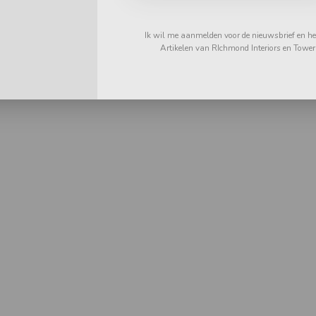
Ik wil me aanmelden voor de nieuwsbrief en heb
Artikelen van RIchmond Interiors en Tower L