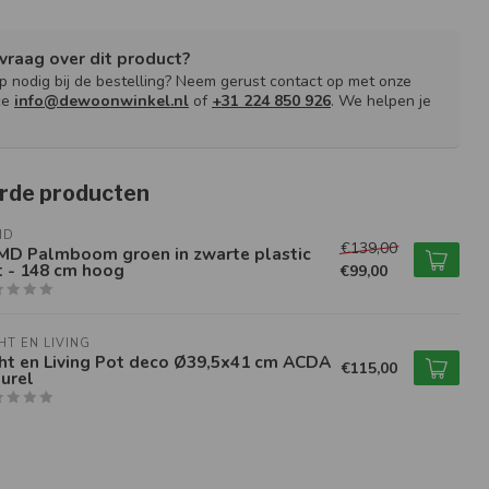
vraag over dit product?
lp nodig bij de bestelling? Neem gerust contact op met onze
ce
info@dewoonwinkel.nl
of
+31 224 850 926
. We helpen je
rde producten
MD
€139,00
MD Palmboom groen in zwarte plastic
t - 148 cm hoog
€99,00
HT EN LIVING
ht en Living Pot deco Ø39,5x41 cm ACDA
€115,00
urel