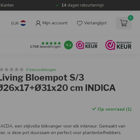
 klanten
14
dagen retourtermijn
0
Mijn account
Verlanglijst
EUR
9.2
1706
beoordelingen
0 beoordelingen
Living Bloempot S/3
Ø26x17+Ø31x20 cm INDICA
Op voorraad (1)
CDA, een stijlvolle blikvanger voor elk interieur. Gemaakt van
er, is deze pot duurzaam en perfect voor plantenliefhebbers.