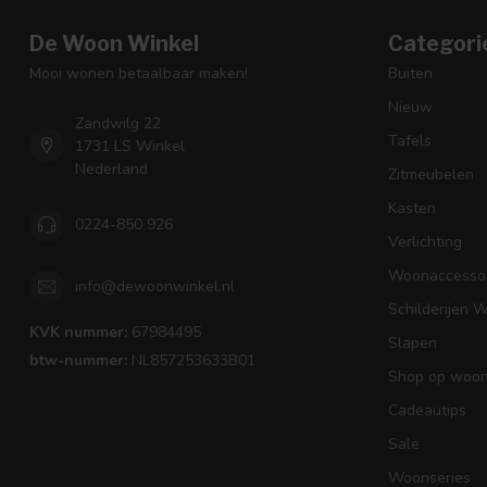
De Woon Winkel
Categori
Mooi wonen betaalbaar maken!
Buiten
Nieuw
Zandwilg 22
Tafels
1731 LS Winkel
Nederland
Zitmeubelen
Kasten
0224-850 926
Verlichting
Woonaccessoi
info@dewoonwinkel.nl
Schilderijen 
KVK nummer:
67984495
Slapen
btw-nummer:
NL857253633B01
Shop op woons
Cadeautips
Sale
Woonseries