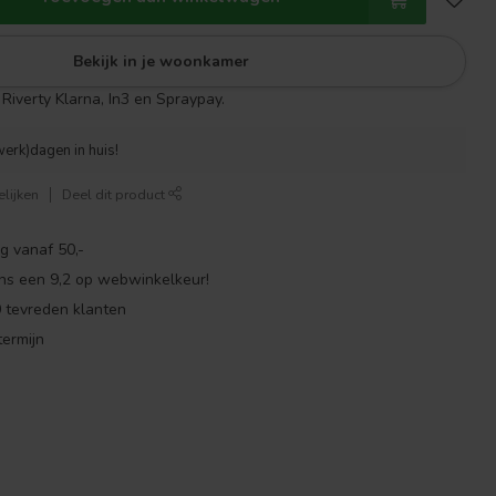
Bekijk in je woonkamer
Riverty Klarna, In3 en Spraypay.
werk)dagen in huis!
lijken
Deel dit product
g vanaf 50,-
ns een 9,2 op webwinkelkeur!
 tevreden klanten
ermijn