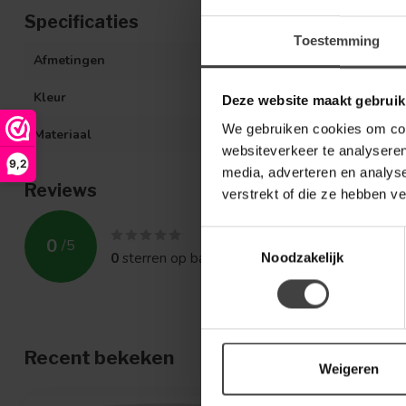
Specificaties
Toestemming
Afmetingen
64.0 x 48.5 x 4
Kleur
Zwart en goud
Deze website maakt gebruik
We gebruiken cookies om cont
Materiaal
Polyresin en gl
websiteverkeer te analyseren
9,2
media, adverteren en analys
Reviews
verstrekt of die ze hebben v
Toestemmingsselectie
0
/
5
0
sterren op basis van
0
beoordelingen
Noodzakelijk
Recent bekeken
Weigeren