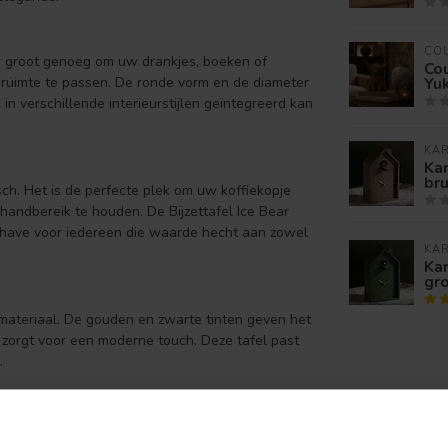
CO
ear groot genoeg om uw drankjes, boeken of
Cou
Yuk
 ruimte te passen. De ronde vorm en de diameter
n verschillende interieurstijlen geïntegreerd kan
KA
Ka
bru
isch. Het is de perfecte plek om uw koffiekopje
 handbereik te houden. De Bijzettafel Ice Bear
t-have voor iedereen die waarde hecht aan zowel
KA
Ka
gr
n materiaal. De gouden en zwarte tinten geven het
s zorgt voor een moderne touch. Deze tafel past
.
van
Richmond Interiors
. Deze bijzettafel is niet
woonruimte.