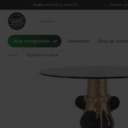
Gratis
verzending vanaf 50,-
Klanten ge
Alle categorieën
Cadeaubon
Shop op woonst
Home
/
Bijzettafel Ice Bear