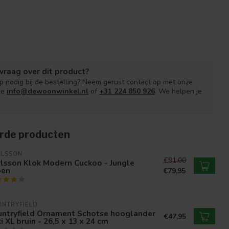
vraag over dit product?
lp nodig bij de bestelling? Neem gerust contact op met onze
ce
info@dewoonwinkel.nl
of
+31 224 850 926
. We helpen je
rde producten
RLSSON
€91,00
lsson Klok Modern Cuckoo - Jungle
oen
€79,95
UNTRYFIELD
untryfield Ornament Schotse hooglander
€47,95
i XL bruin - 26,5 x 13 x 24 cm