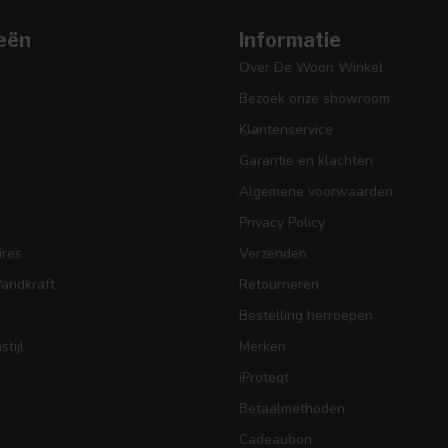
eën
Informatie
Over De Woon Winkel
Bezoek onze showroom
Klantenservice
Garantie en klachten
Algemene voorwaarden
Privacy Policy
res
Verzenden
Wandkraft
Retourneren
Bestelling herroepen
tijl
Merken
iProteqt
Betaalmethoden
Cadeaubon