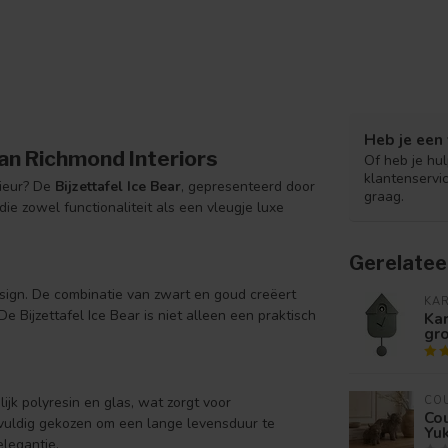
Heb je een 
van Richmond Interiors
Of heb je hu
klantenservi
rieur? De
Bijzettafel Ice Bear
, gepresenteerd door
graag.
die zowel functionaliteit als een vleugje luxe
Gerelatee
design. De combinatie van zwart en goud creëert
KA
De Bijzettafel Ice Bear is niet alleen een praktisch
Kar
gr
ijk polyresin en glas, wat zorgt voor
CO
Co
gvuldig gekozen om een lange levensduur te
Yuk
legantie.