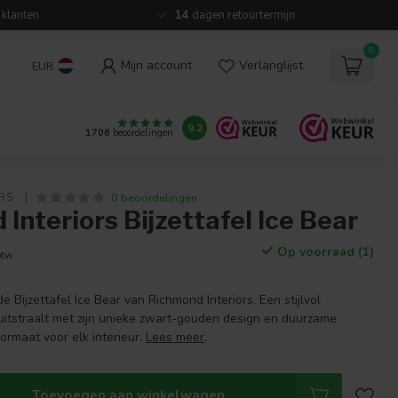
 klanten
14
dagen retourtermijn
0
Mijn account
Verlanglijst
EUR
9.2
1706
beoordelingen
0 beoordelingen
RS 
Interiors Bijzettafel Ice Bear
Op voorraad (1)
btw
e Bijzettafel Ice Bear van Richmond Interiors. Een stijlvol
uitstraalt met zijn unieke zwart-gouden design en duurzame
formaat voor elk interieur.
Lees meer
.
Toevoegen aan winkelwagen