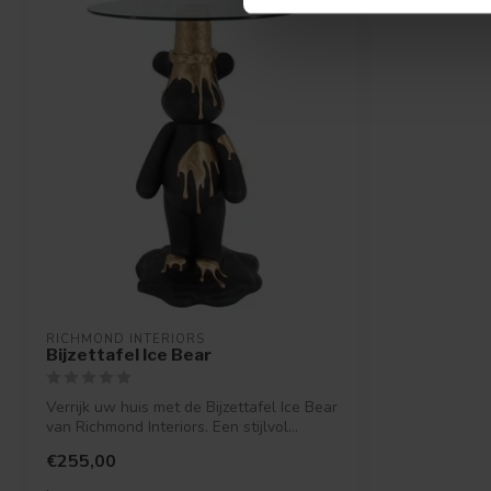
RICHMOND INTERIORS 
Bijzettafel Ice Bear
Verrijk uw huis met de Bijzettafel Ice Bear
van Richmond Interiors. Een stijlvol...
€255,00
.