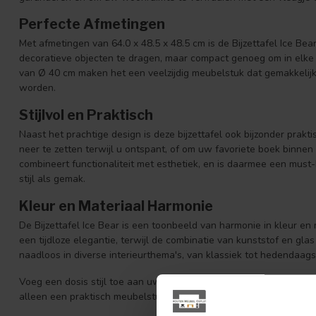
Perfecte Afmetingen
Met afmetingen van 64.0 x 48.5 x 48.5 cm is de Bijzettafel Ice B
decoratieve objecten te dragen, maar compact genoeg om in elke
van Ø 40 cm maken het een veelzijdig meubelstuk dat gemakkelijk i
worden.
Stijlvol en Praktisch
Naast het prachtige design is deze bijzettafel ook bijzonder prakt
neer te zetten terwijl u ontspant, of om uw favoriete boek binnen
combineert functionaliteit met esthetiek, en is daarmee een mus
stijl als gemak.
Kleur en Materiaal Harmonie
De Bijzettafel Ice Bear is een toonbeeld van harmonie in kleur e
een tijdloze elegantie, terwijl de combinatie van kunststof en gla
naadloos in diverse interieurthema's, van klassiek tot hedendaags
Voeg een dosis stijl toe aan uw huis met de Bijzettafel Ice Bear 
alleen een praktisch meubelstuk, maar ook een statement in uw 