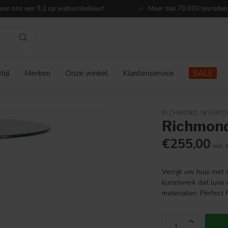
ven ons een 9,2 op webwinkelkeur!
Meer dan 70.000 tevreden
ijl
Merken
Onze winkel
Klantenservice
SALE
RICHMOND INTERIO
Richmond 
€255,00
Incl. 
Verrijk uw huis met d
kunstwerk dat luxe 
materialen. Perfect 