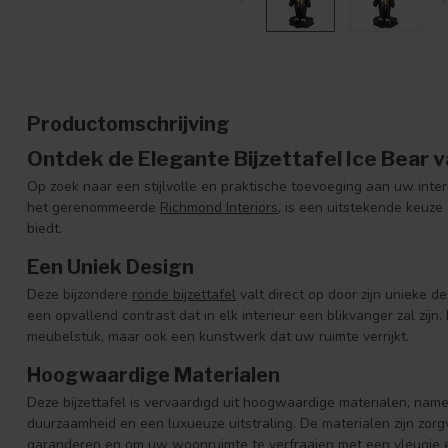
Productomschrijving
Ontdek de Elegante Bijzettafel Ice Bear 
Op zoek naar een stijlvolle en praktische toevoeging aan uw inte
het gerenommeerde
Richmond Interiors
, is een uitstekende keuze 
biedt.
Een Uniek Design
Deze bijzondere
ronde bijzettafel
valt direct op door zijn unieke 
een opvallend contrast dat in elk interieur een blikvanger zal zijn. 
meubelstuk, maar ook een kunstwerk dat uw ruimte verrijkt.
Hoogwaardige Materialen
Deze bijzettafel is vervaardigd uit hoogwaardige materialen, namel
duurzaamheid en een luxueuze uitstraling. De materialen zijn zor
garanderen en om uw woonruimte te verfraaien met een vleugje e