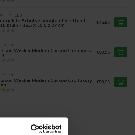
UNTRYFIELD
ntryfield Schotse hooglander zittend
€45,95
i L bruin - 16,5 x 15,5 x 27 cm
RLSSON
rlsson Wekker Modern Cuckoo Oro mocca
€59,95
in
RLSSON
rlsson Wekker Modern Cuckoo Oro luxury
€59,95
oen