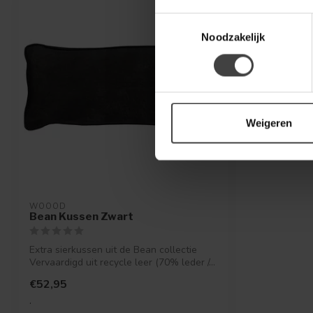
Toestemmingsselectie
Noodzakelijk
Weigeren
WOOOD
Bean Kussen Zwart
Extra sierkussen uit de Bean collectie
Vervaardigd uit recycle leer (70% leder /...
€52,95
.