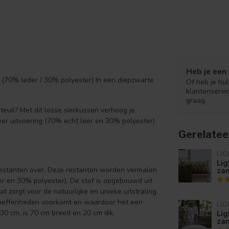
Heb je een 
er (70% leder / 30% polyester) In een diepzwarte
Of heb je hu
klantenservi
graag.
euil? Met dit losse sierkussen verhoog je
eer uitvoering (70% echt leer en 30% polyester)
Gerelatee
LIG
Li
zan
restanten over. Deze restanten worden vermalen
r en 30% polyester). De stof is opgebouwd uit
 zorgt voor de natuurlijke en unieke uitstraling.
oneffenheden voorkomt en waardoor het een
LIG
Li
30 cm, is 70 cm breed en 20 cm dik.
zan