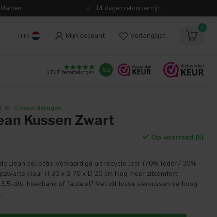
 klanten
14
dagen retourtermijn
0
Mijn account
Verlanglijst
EUR
9.2
1717
beoordelingen
0 beoordelingen
an Kussen Zwart
Op voorraad (5)
 de Bean collectie Vervaardigd uit recycle leer (70% leder / 30%
iepzwarte kleur H 30 x B 70 x D 20 cm Nog meer zitcomfort
,5-zits, hoekbank of fauteuil? Met dit losse sierkussen verhoog
r
.