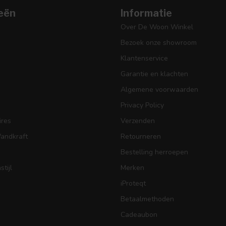
eën
Informatie
Over De Woon Winkel
Bezoek onze showroom
Klantenservice
Garantie en klachten
Algemene voorwaarden
Privacy Policy
res
Verzenden
Wandkraft
Retourneren
Bestelling herroepen
tijl
Merken
iProteqt
Betaalmethoden
Cadeaubon