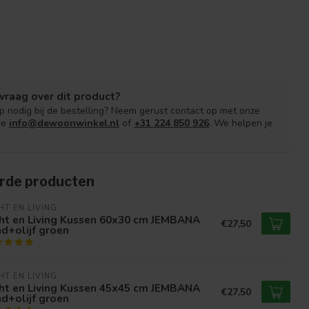
vraag over dit product?
lp nodig bij de bestelling? Neem gerust contact op met onze
ce
info@dewoonwinkel.nl
of
+31 224 850 926
. We helpen je
rde producten
HT EN LIVING
ght en Living Kussen 60x30 cm JEMBANA
€27,50
d+olijf groen
HT EN LIVING
ght en Living Kussen 45x45 cm JEMBANA
€27,50
d+olijf groen