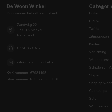
De Woon Winkel
Categori
Mooi wonen betaalbaar maken!
Buiten
Nieuw
Zandwilg 22
Tafels
1731 LS Winkel
Nederland
Zitmeubelen
Kasten
0224-850 926
Verlichting
Woonaccessoi
info@dewoonwinkel.nl
Schilderijen 
KVK nummer:
67984495
Slapen
btw-nummer:
NL857253633B01
Shop op woons
Cadeautips
Sale
Woonseries