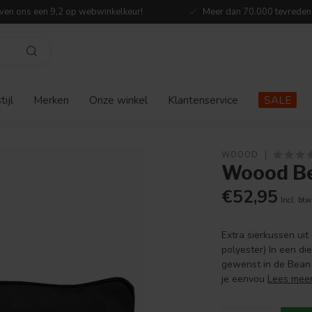
ven ons een 9,2 op webwinkelkeur!
Meer dan 70.000 tevreden
ijl
Merken
Onze winkel
Klantenservice
SALE
WOOOD
Woood Be
€52,95
Incl. btw
Extra sierkussen uit
polyester) In een d
gewenst in de Bean 3
je eenvou
Lees mee