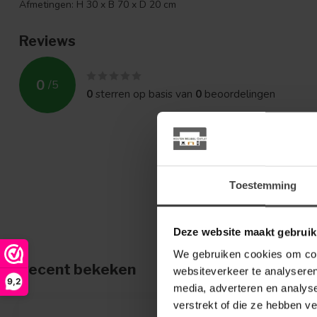
Afmetingen: H 30 x B 70 x D 20 cm
Reviews
0
/
5
0
sterren op basis van
0
beoordelingen
Toestemming
Deze website maakt gebruik
We gebruiken cookies om cont
Recent bekeken
websiteverkeer te analyseren
9,2
media, adverteren en analys
verstrekt of die ze hebben v