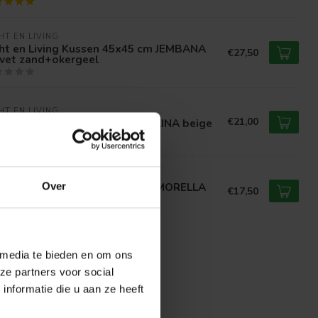
HT EN LIVING
ght en Living Kussen 45x45 cm JEMBANA
€27,50
lvet zand+okergeel
HT EN LIVING
€21,00
ht en Living Kussen 60x30 cm LINA beige
HT EN LIVING
ght en Living Kussen 45x45 cm MORELLA
Over
€17,50
ige
 media te bieden en om ons
ze partners voor social
nformatie die u aan ze heeft