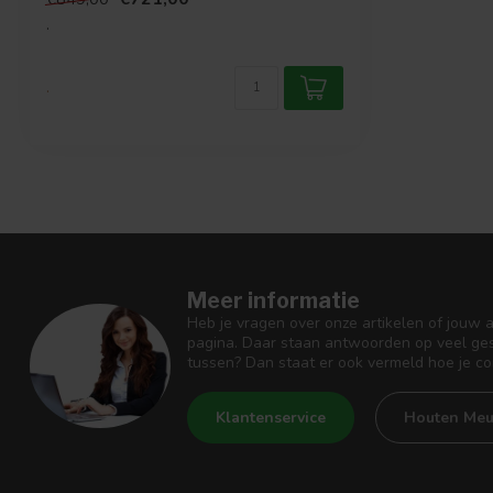
.
.
Meer informatie
Heb je vragen over onze artikelen of jouw 
pagina. Daar staan antwoorden op veel ges
tussen? Dan staat er ook vermeld hoe je c
Klantenservice
Houten Meu