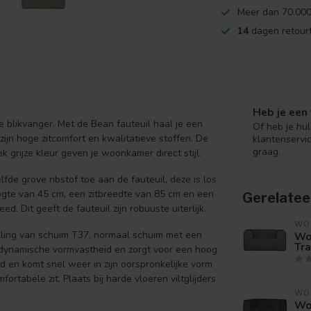
Meer dan 70.000
14
dagen retourt
Heb je een 
blikvanger. Met de Bean fauteuil haal je een
Of heb je hu
zijn hoge zitcomfort en kwalitatieve stoffen. De
klantenservi
graag.
k grijze kleur geven je woonkamer direct stijl.
e grove ribstof toe aan de fauteuil, deze is los
ogte van 45 cm, een zitbreedte van 85 cm en een
Gerelatee
. Dit geeft de fauteuil zijn robuuste uiterlijk.
WO
ulling van schuim T37, normaal schuim met een
Wo
Tra
 dynamische vormvastheid en zorgt voor een hoog
 en komt snel weer in zijn oorspronkelijke vorm
rtabele zit. Plaats bij harde vloeren viltglijders
WO
Wo