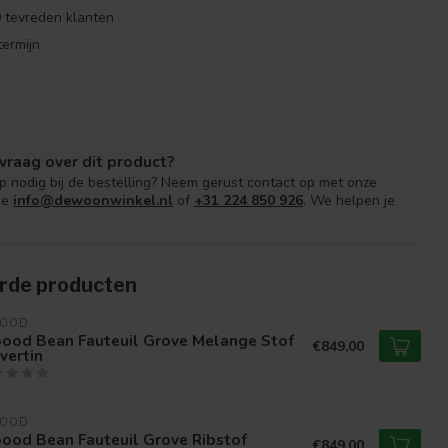
 tevreden klanten
ermijn
vraag over dit product?
lp nodig bij de bestelling? Neem gerust contact op met onze
ce
info@dewoonwinkel.nl
of
+31 224 850 926
. We helpen je
rde producten
OOD
ood Bean Fauteuil Grove Melange Stof
€849,00
vertin
OOD
ood Bean Fauteuil Grove Ribstof
€849,00