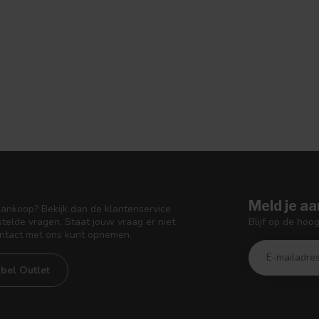
Meld je aa
aankoop? Bekijk dan de klantenservice
Blijf op de hoo
telde vragen. Staat jouw vraag er niet
ontact met ons kunt opnemen.
bel Outlet