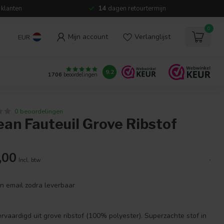
 klanten
14
dagen retourtermijn
0
Mijn account
Verlanglijst
EUR
9.2
1706
beoordelingen
0 beoordelingen
an Fauteuil Grove Ribstof
,00
.
Incl. btw
en email zodra leverbaar
rvaardigd uit grove ribstof (100% polyester). Superzachte stof in