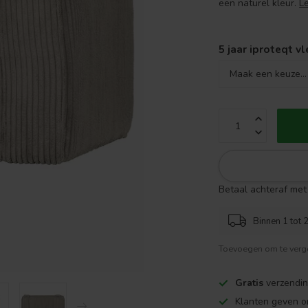
een naturel kleur.
L
5 jaar iproteqt v
Betaal achteraf met 
Binnen 1 tot 2
Toevoegen om te verge
Gratis
verzendin
Klanten geven o