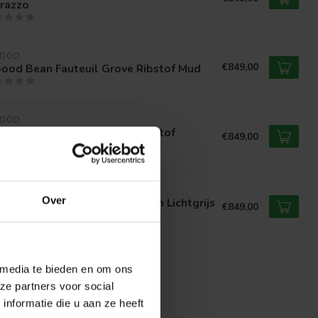
rrazzo
OOD
€849,00
ood Bean Fauteuil Grove Ribstof Mud
OOD
ood Bean Fauteuil Grove Ribstof
€849,00
vertin
OOD
Over
od Bean Fauteuil Incl. Kussen Lichtgrijs
€849,00
meleerd
 media te bieden en om ons
ze partners voor social
nformatie die u aan ze heeft