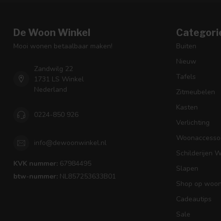
De Woon Winkel
Categori
Mooi wonen betaalbaar maken!
Buiten
Nieuw
Zandwilg 22
Tafels
1731 LS Winkel
Nederland
Zitmeubelen
Kasten
0224-850 926
Verlichting
Woonaccessoi
info@dewoonwinkel.nl
Schilderijen 
KVK nummer:
67984495
Slapen
btw-nummer:
NL857253633B01
Shop op woons
Cadeautips
Sale