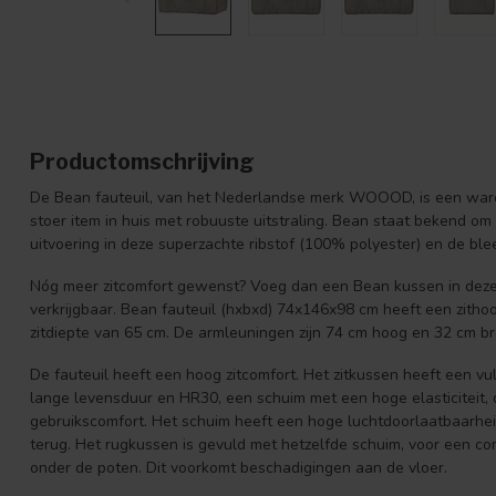
Productomschrijving
De Bean fauteuil, van het Nederlandse merk WOOOD, is een ware 
stoer item in huis met robuuste uitstraling. Bean staat bekend om 
uitvoering in deze superzachte ribstof (100% polyester) en de blee
Nóg meer zitcomfort gewenst? Voeg dan een Bean kussen in dezelfd
verkrijgbaar. Bean fauteuil (hxbxd) 74x146x98 cm heeft een zitho
zitdiepte van 65 cm. De armleuningen zijn 74 cm hoog en 32 cm breed
De fauteuil heeft een hoog zitcomfort. Het zitkussen heeft een v
lange levensduur en HR30, een schuim met een hoge elasticiteit,
gebruikscomfort. Het schuim heeft een hoge luchtdoorlaatbaarheid
terug. Het rugkussen is gevuld met hetzelfde schuim, voor een comfo
onder de poten. Dit voorkomt beschadigingen aan de vloer.