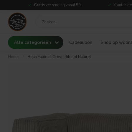
Gratis
verzending vanaf 50,-
Klanten ge
Alle categorieën
Cadeaubon
Shop op woonst
Home
/
Bean Fauteuil Grove Ribstof Naturel