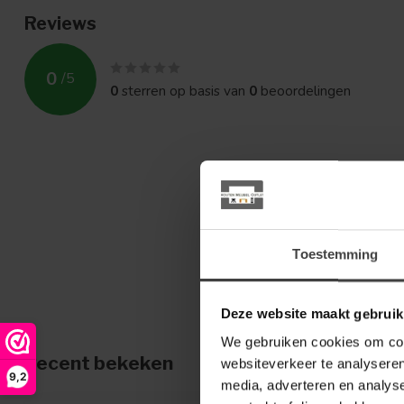
Reviews
0
/
5
0
sterren op basis van
0
beoordelingen
Toestemming
Deze website maakt gebruik
We gebruiken cookies om cont
Recent bekeken
websiteverkeer te analyseren
9,2
media, adverteren en analys