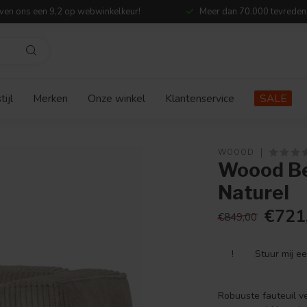
ven ons een 9,2 op webwinkelkeur!
Meer dan 70.000 tevreden
ijl
Merken
Onze winkel
Klantenservice
SALE
WOOOD
Woood Be
Naturel
€721
€849,00
!
Stuur mij e
Robuuste fauteuil ve