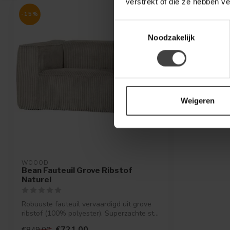
verstrekt of die ze hebben v
-15%
Toestemmingsselectie
Noodzakelijk
Weigeren
WOOOD
Bean Fauteuil Grove Ribstof
Naturel
Robuuste fauteuil vervaardigd uit grove
ribstof (100% polyester). Superzachte st...
€721,00
€849,00