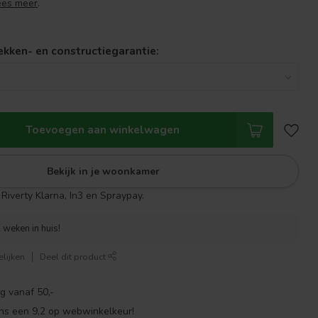
ees meer
.
lekken- en constructiegarantie:
Toevoegen aan winkelwagen
Bekijk in je woonkamer
Riverty Klarna, In3 en Spraypay.
 weken in huis!
lijken
Deel dit product
g vanaf 50,-
ns een 9,2 op webwinkelkeur!