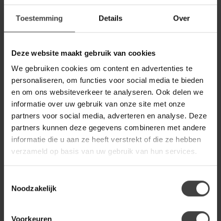
Toestemming
Details
Over
RICHMOND INTERIORS 
Richmond Interiors
€491,00
Counterstoel Pullitzer moss
labyrinth
Deze website maakt gebruik van cookies
We gebruiken cookies om content en advertenties te
WOOOD
personaliseren, om functies voor social media te bieden
Woood Marten in hoogte
€139,00
en om ons websiteverkeer te analyseren. Ook delen we
verstelbare barstoel zand
informatie over uw gebruik van onze site met onze
partners voor social media, adverteren en analyse. Deze
partners kunnen deze gegevens combineren met andere
RICHMOND INTERIORS 
Richmond Interiors
informatie die u aan ze heeft verstrekt of die ze hebben
€343,00
Counterstoel Encanto Be
straight mocca mousse
verzameld op basis van uw gebruik van hun services.
Toestemmingsselectie
RICHMOND INTERIORS 
Noodzakelijk
Richmond Interiors Barstoel
€419,00
Vesper mocca fancy draaibaar
Voorkeuren