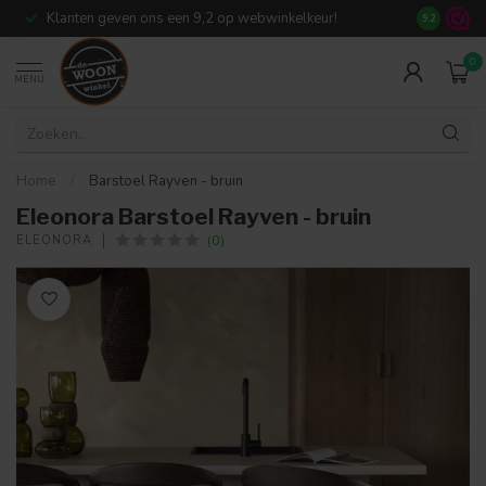
Klanten geven ons een 9,2 op webwinkelkeur!
Meer dan 7
9.2
0
MENU
Home
/
Barstoel Rayven - bruin
Eleonora Barstoel Rayven - bruin
(0)
ELEONORA