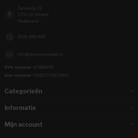
Zandwilg 22
1731 LS Winkel
Nederland
0224-850 926
info@dewoonwinkel.nl
KVK nummer:
67984495
btw-nummer:
NL857253633B01
Categorieën
Informatie
Mijn account