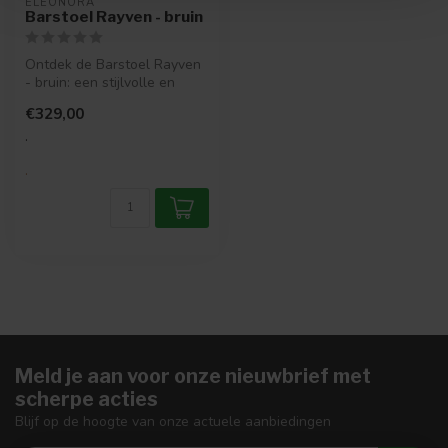
ELEONORA
Barstoel Rayven - bruin
Ontdek de Barstoel Rayven
- bruin: een stijlvolle en
comfortabele aanvulling
€329,00
voo...
.
.
Meld je aan voor onze nieuwbrief met
scherpe acties
Blijf op de hoogte van onze actuele aanbiedingen