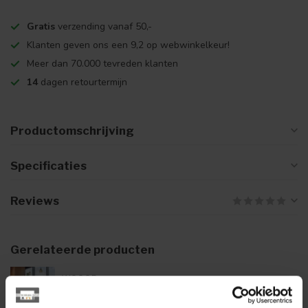
Gratis
verzending vanaf 50,-
Klanten geven ons een 9,2 op webwinkelkeur!
Meer dan 70.000 tevreden klanten
14
dagen retourtermijn
Productomschrijving
Specificaties
Reviews
Gerelateerde producten
WOOOD
€299,00
Woood Noble barstoel taupe