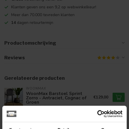
Klanten geven ons een 9,2 op webwinkelkeur!
Meer dan 70.000 tevreden klanten
14
dagen retourtermijn
Productomschrijving
Reviews
Gerelateerde producten
WOONMAX
WoonMax Barstoel Sprint
€129,00
Zorro - Antraciet, Cognac of
Groen
WOONSTIJL
WoonStijl Stoel velvet ronde
€79,95