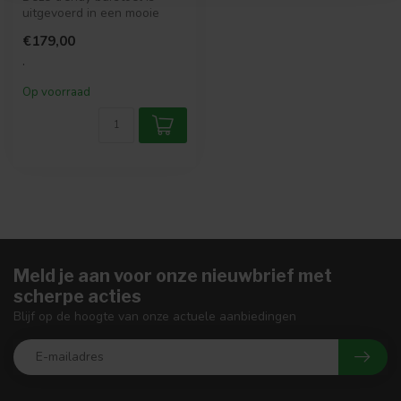
uitgevoerd in een mooie
zachte stof. Wat deze stoel
€179,00
zeer...
.
Op voorraad
Meld je aan voor onze nieuwbrief met
scherpe acties
Blijf op de hoogte van onze actuele aanbiedingen