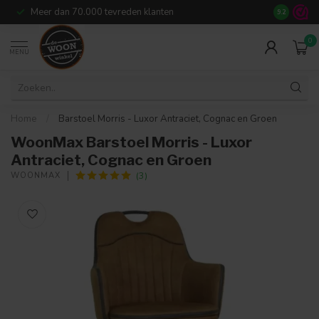
Meer dan 70.000 tevreden klanten
14
dagen r
9.2
0
MENU
Home
/
Barstoel Morris - Luxor Antraciet, Cognac en Groen
WoonMax Barstoel Morris - Luxor
Antraciet, Cognac en Groen
(3)
WOONMAX