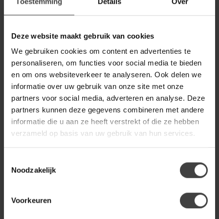
Toestemming
Details
Over
buis Antraciet velvet
Deze website maakt gebruik van cookies
WOONSTIJL
WoonStijl Stoel velvet ronde
€79,95
buis Champagne velvet
We gebruiken cookies om content en advertenties te
personaliseren, om functies voor social media te bieden
en om ons websiteverkeer te analyseren. Ook delen we
WOONSTIJL
informatie over uw gebruik van onze site met onze
WoonStijl Barstoel velvet
€99,95
partners voor social media, adverteren en analyse. Deze
ronde buis Groen velvet
partners kunnen deze gegevens combineren met andere
informatie die u aan ze heeft verstrekt of die ze hebben
WOONSTIJL
verzameld op basis van uw gebruik van hun services.
WoonStijl Barstoel velvet
€99,95
ronde buis blauw velvet
Toestemmingsselectie
Noodzakelijk
Heb je een vraag over dit product?
Voorkeuren
Of heb je hulp nodig bij de bestelling? Neem gerust contact
op met onze klantenservice
info@dewoonwinkel.nl
of
+31