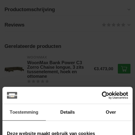
Productomschrijving
Reviews
Gerelateerde producten
WOONMAX
WoonMax Bank Power C3
Zorro Chaise longue, 3 zits
€3.473,00
tussenelement, hoek en
ottomane
WOONMAX
WoonMax Bank Nashville - 3
€1.367,00
zits bank - Stof zorro -
€899,00
Showroommodel
Toestemming
Details
Over
WOONMAX
Deze website maakt gebruik van cookies