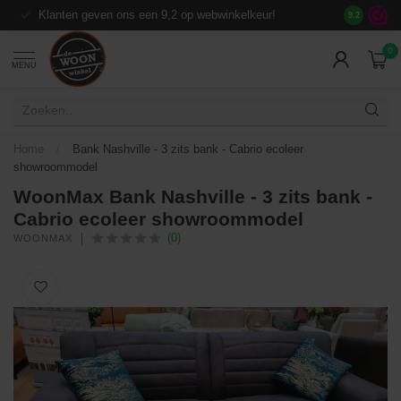
Klanten geven ons een 9,2 op webwinkelkeur!
Meer dan 7
9.2
0
MENU
Home
/
Bank Nashville - 3 zits bank - Cabrio ecoleer
showroommodel
WoonMax Bank Nashville - 3 zits bank -
Cabrio ecoleer showroommodel
(0)
WOONMAX