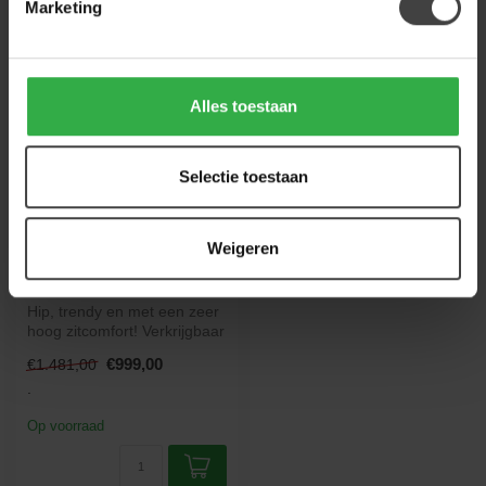
Marketing
Alles toestaan
Selectie toestaan
WOONMAX
Bank Nashville - 3 zits
bank - Cabrio ecoleer
Weigeren
showroommodel
Hip, trendy en met een zeer
hoog zitcomfort! Verkrijgbaar
in verschillende uitvo...
€999,00
€1.481,00
.
Op voorraad