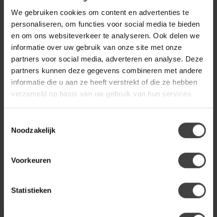
WoonMax Hoekbank Nashville
€3.367,00
A2 2.5 zits met ottomane
We gebruiken cookies om content en advertenties te
Cuba Thyme -
€1.799,00
Showroommodel
personaliseren, om functies voor social media te bieden
en om ons websiteverkeer te analyseren. Ook delen we
informatie over uw gebruik van onze site met onze
partners voor social media, adverteren en analyse. Deze
bank
(53)
hoekbank
(46)
loungebank
(47)
partners kunnen deze gegevens combineren met andere
rechte bank
(47)
informatie die u aan ze heeft verstrekt of die ze hebben
verzameld op basis van uw gebruik van hun services.
Heb je een vraag over dit product?
Toestemmingsselectie
Of heb je hulp nodig bij de bestelling? Neem gerust contact
Noodzakelijk
op met onze klantenservice
info@dewoonwinkel.nl
of
+31
224 850 926
. We helpen je graag.
Voorkeuren
Recent bekeken
Statistieken
-33%