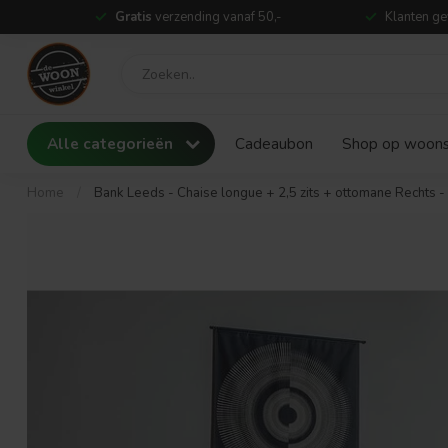
Gratis
verzending vanaf 50,-
Klanten ge
Alle categorieën
Cadeaubon
Shop op woonst
Home
/
Bank Leeds - Chaise longue + 2,5 zits + ottomane Rechts -