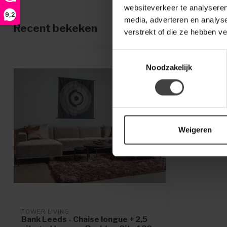
websiteverkeer te analyseren
9,2
media, adverteren en analys
Recent bekeken
verstrekt of die ze hebben v
Toestemmingsselectie
Noodzakelijk
Weigeren
TOWER LIVING
Bank Leeds - Chaise longue + 2,5