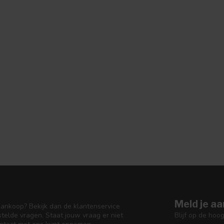
Meld je aa
aankoop? Bekijk dan de klantenservice
Blijf op de hoo
telde vragen. Staat jouw vraag er niet