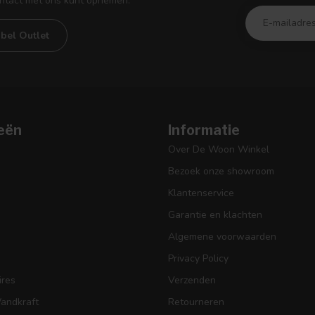
ontact met ons kunt opnemen.
bel Outlet
eën
Informatie
Over De Woon Winkel
Bezoek onze showroom
Klantenservice
Garantie en klachten
Algemene voorwaarden
Privacy Policy
res
Verzenden
Wandkraft
Retourneren