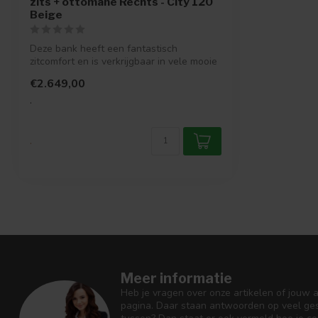
zits + ottomane Rechts - City 120
Beige
Deze bank heeft een fantastisch
zitcomfort en is verkrijgbaar in vele mooie
kleu...
€2.649,00
.
.
Meer informatie
Heb je vragen over onze artikelen of jouw 
pagina. Daar staan antwoorden op veel ges