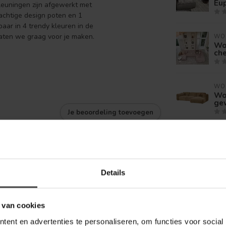
Eu
mleuningen zijn afgewerkt met
rachtige design poten en 1
baar in 4 trendy kleuren in de
 laten we graag voor je maken.
WO
Wo
che
WO
Wo
ge
Je beoordeling toevoegen
SE
Sev
en 
Details
WO
Wo
ops
 van cookies
ent en advertenties te personaliseren, om functies voor social