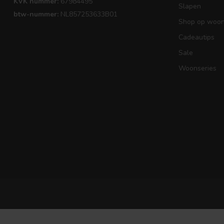
KVK nummer:
67984495
Slapen
btw-nummer:
NL857253633B01
Shop op woons
Cadeautips
Sale
Woonseries