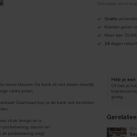
Toevoegen om te verge
Gratis
verzendin
Klanten geven o
Meer dan 70.000
14
dagen retourt
Heb je een 
le mooie kleuren. De bank zit niet alleen heerlijk,
Of heb je hu
hoge ranke poten.
klantenservi
graag.
verbaar! Daarnaast kun je de bank ook bestellen
nden.
Gerelatee
een strak design en is
n pocketvering, dacron en
SE
l de pocketvering zorgt
Se