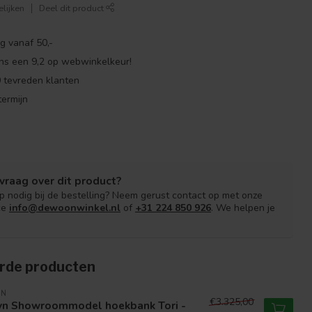
lijken
Deel dit product
g vanaf 50,-
ns een 9,2 op webwinkelkeur!
 tevreden klanten
ermijn
vraag over dit product?
lp nodig bij de bestelling? Neem gerust contact op met onze
ce
info@dewoonwinkel.nl
of
+31 224 850 926
. We helpen je
rde producten
VN
€3.325,00
vn Showroommodel hoekbank Tori -