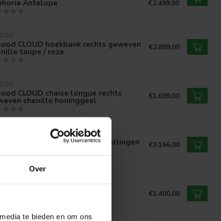
phoria Antelope
€2.499,00
OOD
ood CLOUD hoekbank rechts geweven
€2.899,00
nille taupe / roze
OOD
ood CLOUD chaise longue rechts
€1.699,00
weven chenille honinggeel
VN
n Bank Veronique - Vele opstellingen
€3.166,00
kleuren mogelijk
Over
ONMAX
onMax Bank Boogie - Vele
€1.400,00
tellingen en kleuren mogelijk
 media te bieden en om ons