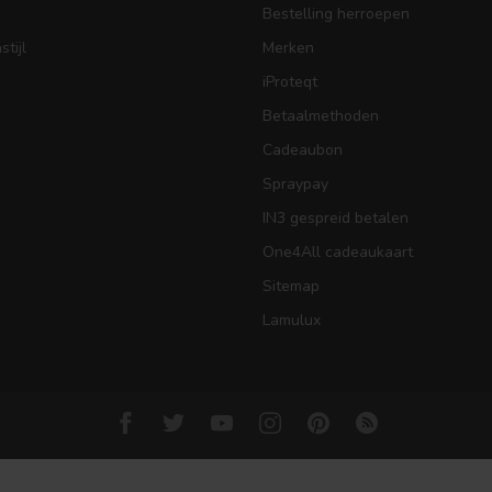
Bestelling herroepen
tijl
Merken
iProteqt
Betaalmethoden
Cadeaubon
Spraypay
IN3 gespreid betalen
One4All cadeaukaart
Sitemap
Lamulux