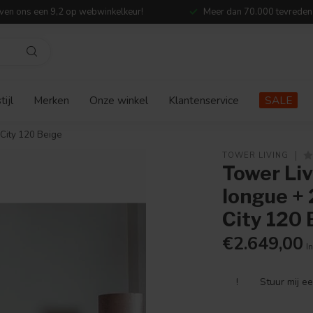
ven ons een 9,2 op webwinkelkeur!
Meer dan 70.000 tevreden
ijl
Merken
Onze winkel
Klantenservice
SALE
 City 120 Beige
TOWER LIVING
Tower Liv
longue + 
City 120 
€2.649,00
In
!
Stuur mij e