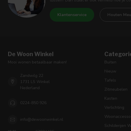
tussen? Dan staat er ook vermeld hoe je c
Klantenservice
Houten Meu
De Woon Winkel
Categori
Mooi wonen betaalbaar maken!
Buiten
Nieuw
Zandwilg 22
Tafels
1731 LS Winkel
Nederland
Zitmeubelen
Kasten
0224-850 926
Verlichting
Woonaccessoi
info@dewoonwinkel.nl
Schilderijen 