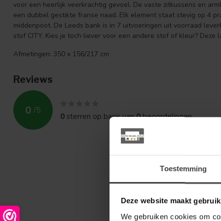
voor een heerlijk veerkrachtig gevoel. De vaste zitkussens en ar
een dubbel gestikte franse naad. Elk element staat stevig op 4 p
middenpoot. De Leeds bank is in 7 uitvoeringen uit voorraad lever
stof CITY. Kies je toch liever voor een andere stof of kleur? Deze
Afmetingen: 350 x 156/217 cm
Reviews
0
/
5
0
sterren op basis van
0
beoordelingen
Toestemming
Deze website maakt gebruik
We gebruiken cookies om cont