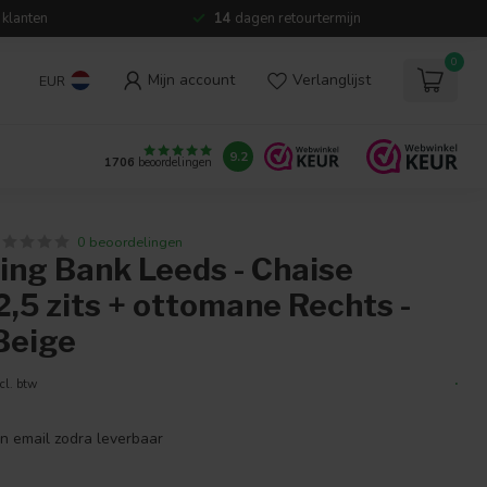
 klanten
14
dagen retourtermijn
0
Mijn account
Verlanglijst
EUR
9.2
1706
beoordelingen
0 beoordelingen
ing Bank Leeds - Chaise
2,5 zits + ottomane Rechts -
Beige
.
cl. btw
en email zodra leverbaar