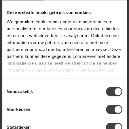
PTMD
€418,00
PTMD Teddy bank beige
Deze website maakt gebruik van cookies
We gebruiken cookies om content en advertenties te
RICHMOND INTERIORS 
personaliseren, om functies voor social media te bieden
Richmond Interiors Bank
en om ons websiteverkeer te analyseren. Ook delen we
€499,00
Cupid bruin labyrinth met
opbergruimte
informatie over uw gebruik van onze site met onze
partners voor social media, adverteren en analyse. Deze
partners kunnen deze gegevens combineren met andere
ELEONORA
informatie die u aan ze heeft verstrekt of die ze hebben
Eleonora Bankje George -
€499,00
taupe Flou
verzameld op basis van uw gebruik van hun services.
Toestemmingsselectie
Noodzakelijk
Heb je een vraag over dit product?
Of heb je hulp nodig bij de bestelling? Neem gerust contact
op met onze klantenservice
info@dewoonwinkel.nl
of
+31
Voorkeuren
224 850 926
. We helpen je graag.
Statistieken