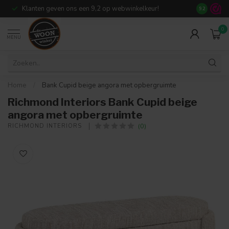
Klanten geven ons een 9,2 op webwinkelkeur!
Meer dan 7
9.2
0
MENU
Home
/
Bank Cupid beige angora met opbergruimte
Richmond Interiors Bank Cupid beige
angora met opbergruimte
(0)
RICHMOND INTERIORS 