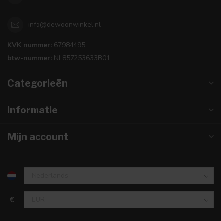
info@dewoonwinkel.nl
KVK nummer:
67984495
btw-nummer:
NL857253633B01
Categorieën
Informatie
Mijn account
€