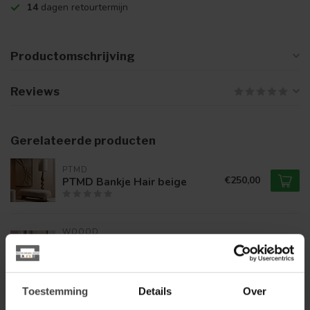
14
dagen retourtermijn
Productomschrijving
Reviews
Gerelateerde producten
PTMD
€250,00
PTMD Bankje Hair beige
WOOOD
Woood Valo Bankje Hout
€299,00
Bruin Met Streepstof
Zwart/Wit
Toestemming
Details
Over