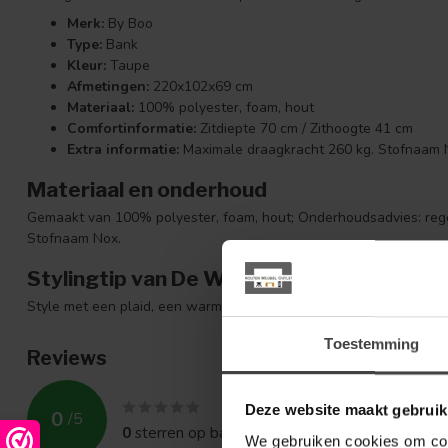
Merk:
By Boo
Type:
Bank
Kleur:
Taupe
Afmetingen:
220x102x69 cm
Materiaal:
100% polyester, foam, hout
Comfortinformatie:
Zitdiepte 70 cm / Zithoogte 41 cm
Extra informatie:
Maximale draagkracht 260 kg. Stofnaam 
Materiaal en onderhoud
Gemaakt van 100% polyester, foam, hout; Onderhoudsadvies: rege
Stofnaam Nox.
Stylingtip van De Woon Winkel
Style met een plaid, een warme vloerlamp en accessoires in hout 
Toestemming
Reviews
Deze website maakt gebruik
0
/
5
0
sterren op basis van
0
beoordelingen
We gebruiken cookies om cont