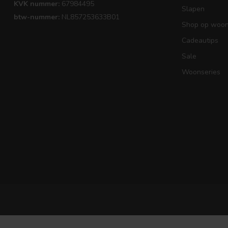
KVK nummer:
67984495
Slapen
btw-nummer:
NL857253633B01
Shop op woons
Cadeautips
Sale
Woonseries