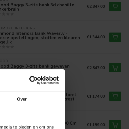
ood Baggy 3-zits bank 3d chenille
€2.847,00
nkerbruin
HMOND INTERIORS 
hmond Interiors Bank Waverly -
€1.344,00
erse opstellingen, stoffen en kleuren
gelijk
OOD
ood Baggy 3-zits bank geweven
€2.847,00
nille oud roze
HMOND INTERIORS 
hmond Interiors Bank Tudor naturel
€1.174,00
ldweave 2,5-zits movable backrest
Over
OOD
ood Statement 3-Zits Bank 230 Cm
€1.199,00
nille Velvet Taupe
 media te bieden en om ons