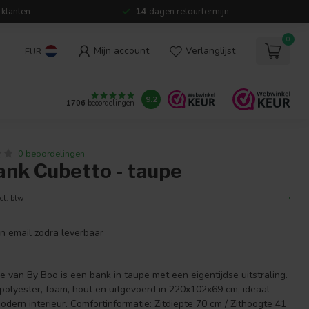
 klanten
14
dagen retourtermijn
0
Mijn account
Verlanglijst
EUR
9.2
1706
beoordelingen
0 beoordelingen
ank Cubetto - taupe
.
cl. btw
en email zodra leverbaar
 van By Boo is een bank in taupe met een eigentijdse uitstraling.
lyester, foam, hout en uitgevoerd in 220x102x69 cm, ideaal
ern interieur. Comfortinformatie: Zitdiepte 70 cm / Zithoogte 41