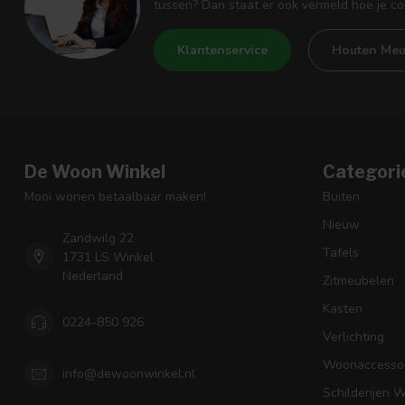
tussen? Dan staat er ook vermeld hoe je c
Klantenservice
Houten Meu
De Woon Winkel
Categori
Mooi wonen betaalbaar maken!
Buiten
Nieuw
Zandwilg 22
Tafels
1731 LS Winkel
Nederland
Zitmeubelen
Kasten
0224-850 926
Verlichting
Woonaccessoi
info@dewoonwinkel.nl
Schilderijen 