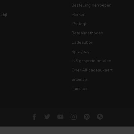
Bestelling herroepen
tijl
Merken
iProteqt
Betaalmethoden
Cadeaubon
Spraypay
IN3 gespreid betalen
One4All cadeaukaart
Sitemap
Lamulux