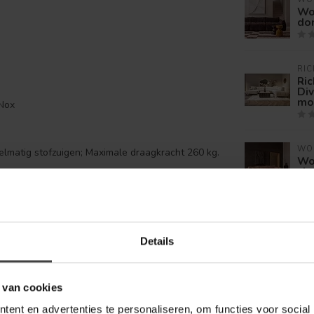
Wo
do
RIC
Ric
Div
mo
Nox
WO
lmatig stofzuigen; Maximale draagkracht 260 kg.
Wo
che
of keramiek voor een uitnodigende zithoek.
RIC
Ric
bo
Details
 van cookies
WO
Je beoordeling toevoegen
Wo
Che
ent en advertenties te personaliseren, om functies voor social