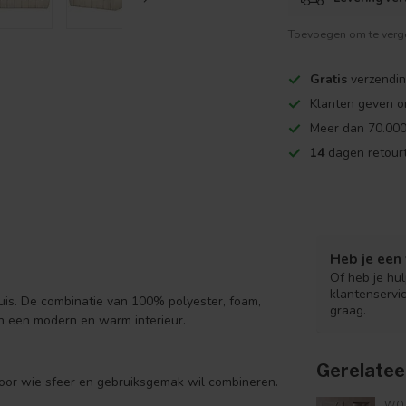
Toevoegen om te verge
Gratis
verzendin
Klanten geven o
Meer dan 70.000
14
dagen retourt
Heb je een 
Of heb je hu
klantenservi
uis. De combinatie van 100% polyester, foam,
graag.
n een modern en warm interieur.
Gerelatee
voor wie sfeer en gebruiksgemak wil combineren.
WO