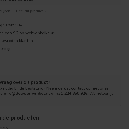
lijken
Deel dit product
g vanaf 50,-
ns een 9,2 op webwinkelkeur!
 tevreden klanten
ermijn
vraag over dit product?
lp nodig bij de bestelling? Neem gerust contact op met onze
ce
info@dewoonwinkel.nl
of
+31 224 850 926
. We helpen je
rde producten
OOD