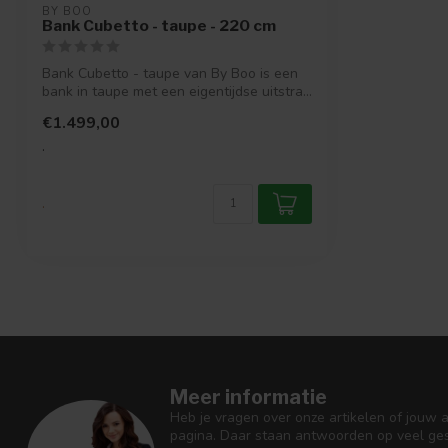
BY BOO
Bank Cubetto - taupe - 220 cm
Bank Cubetto - taupe van By Boo is een
bank in taupe met een eigentijdse uitstra...
€1.499,00
.
.
Meer informatie
Heb je vragen over onze artikelen of jouw 
pagina. Daar staan antwoorden op veel ges