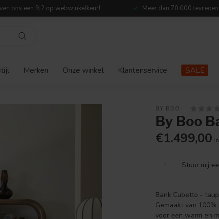
ven ons een 9,2 op webwinkelkeur!
Meer dan 70.000 tevreden
ijl
Merken
Onze winkel
Klantenservice
SALE
BY BOO
By Boo B
€1.499,00
In
!
Stuur mij e
Bank Cubetto - taupe
Gemaakt van 100% po
voor een warm en mod