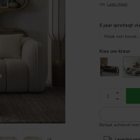
cm.
Lees meer
.
5 jaar iproteqt v
Kies uw kleur
Betaal achteraf met 
Levering ver