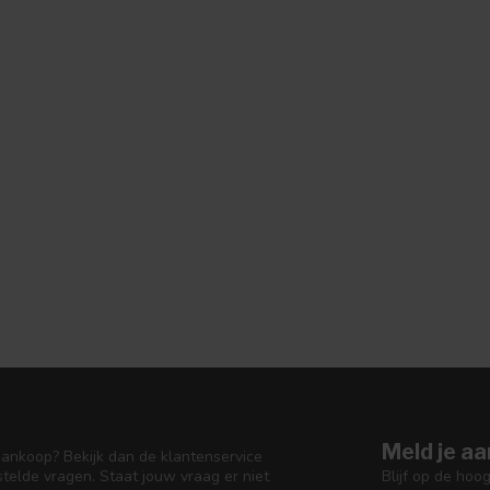
Meld je aa
aankoop? Bekijk dan de klantenservice
Blijf op de hoo
telde vragen. Staat jouw vraag er niet