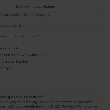
Bekijk in je woonkamer
Riverty Klarna, In3 en Spraypay.
 weken in huis!
lijken
Deel dit product
g vanaf 50,-
ns een 9,2 op webwinkelkeur!
 tevreden klanten
ermijn
vraag over dit product?
lp nodig bij de bestelling? Neem gerust contact op met onze
ce
info@dewoonwinkel.nl
of
+31 224 850 926
. We helpen je