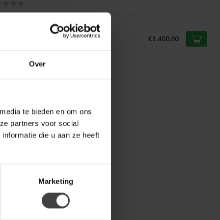
ONMAX
onMax Bank Boogie - Vele
€1.400,00
tellingen en kleuren mogelijk
Over
 media te bieden en om ons
ze partners voor social
nformatie die u aan ze heeft
Marketing