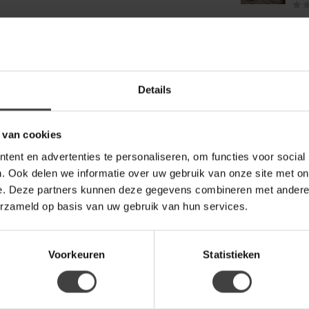
a comfortabel en praktisch. Gebruik de ottoman
WO
wanneer je gasten ontvangt.
Wo
ops
Details
 van cookies
man rechts volop ruimte om te ontspannen, zonder
ent en advertenties te personaliseren, om functies voor social
. Ook delen we informatie over uw gebruik van onze site met on
e. Deze partners kunnen deze gegevens combineren met andere i
 bank die comfort, kwaliteit en uitstraling
erzameld op basis van uw gebruik van hun services.
t jarenlang woonplezier biedt.
Voorkeuren
Statistieken
Je beoordeling toevoegen