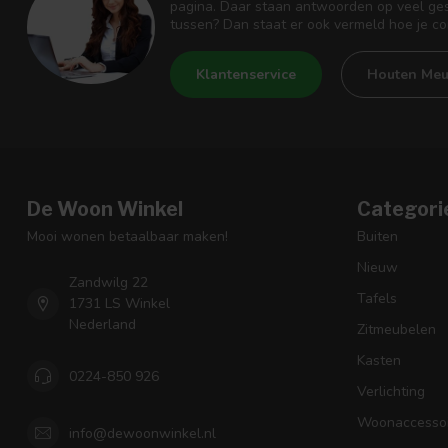
pagina. Daar staan antwoorden op veel ges
tussen? Dan staat er ook vermeld hoe je c
Klantenservice
Houten Meu
De Woon Winkel
Categori
Mooi wonen betaalbaar maken!
Buiten
Nieuw
Zandwilg 22
Tafels
1731 LS Winkel
Nederland
Zitmeubelen
Kasten
0224-850 926
Verlichting
Woonaccessoi
info@dewoonwinkel.nl