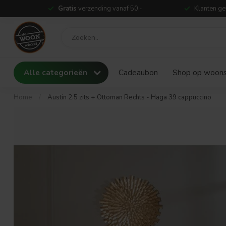
Gratis
verzending vanaf 50,-
Klanten ge
Alle categorieën
Cadeaubon
Shop op woonst
Home
/
Austin 2.5 zits + Ottoman Rechts - Haga 39 cappuccino