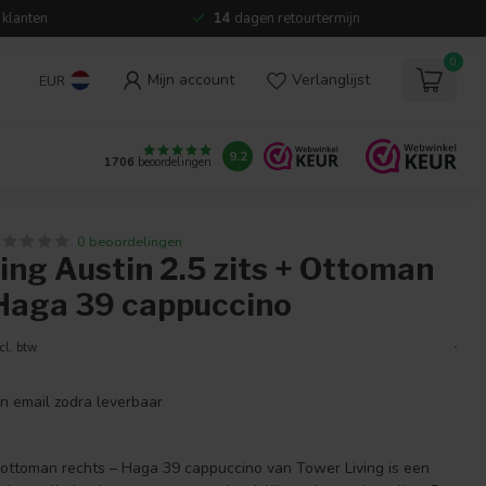
 klanten
14
dagen retourtermijn
0
Mijn account
Verlanglijst
EUR
9.2
1706
beoordelingen
0 beoordelingen
ing Austin 2.5 zits + Ottoman
 Haga 39 cappuccino
.
cl. btw
en email zodra leverbaar
+ ottoman rechts – Haga 39 cappuccino van Tower Living is een