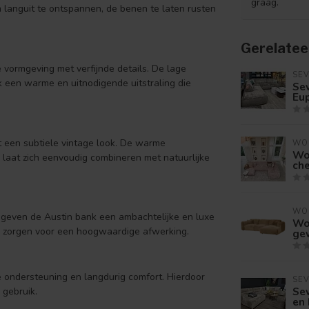
graag.
om languit te ontspannen, de benen te laten rusten
Gerelatee
vormgeving met verfijnde details. De lage
SE
k een warme en uitnodigende uitstraling die
Se
Eu
t een subtiele vintage look. De warme
WO
Wo
n laat zich eenvoudig combineren met natuurlijke
che
WO
 geven de Austin bank een ambachtelijke en luxe
Wo
en zorgen voor een hoogwaardige afwerking.
ge
de ondersteuning en langdurig comfort. Hierdoor
SE
Sev
 gebruik.
en 