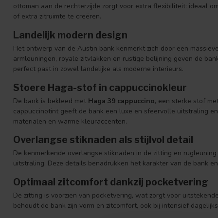
ottoman aan de rechterzijde zorgt voor extra flexibiliteit: ideaal 
of extra zitruimte te creëren.
Landelijk modern design
Het ontwerp van de Austin bank kenmerkt zich door een massieve 
armleuningen, royale zitvlakken en rustige belijning geven de ban
perfect past in zowel landelijke als moderne interieurs.
Stoere Haga-stof in cappuccinokleur
De bank is bekleed met
Haga 39 cappuccino
, een sterke stof me
cappuccinotint geeft de bank een luxe en sfeervolle uitstraling e
materialen en warme kleuraccenten.
Overlangse stiknaden als stijlvol detail
De kenmerkende overlangse stiknaden in de zitting en rugleuning
uitstraling. Deze details benadrukken het karakter van de bank 
Optimaal zitcomfort dankzij pocketvering
De zitting is voorzien van pocketvering, wat zorgt voor uitsteken
behoudt de bank zijn vorm en zitcomfort, ook bij intensief dagelijks