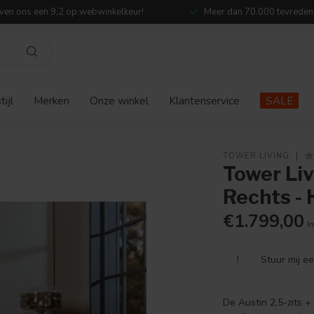
ven ons een 9,2 op webwinkelkeur!
Meer dan 70.000 tevreden
ijl
Merken
Onze winkel
Klantenservice
SALE
TOWER LIVING
Tower Liv
Rechts -
€1.799,00
In
!
Stuur mij e
De Austin 2,5-zits 