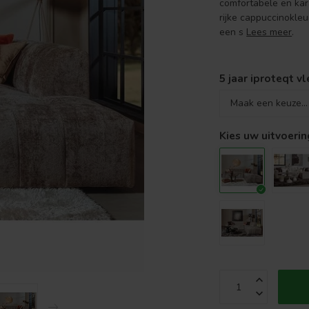
comfortabele en kar
rijke cappuccinokleu
een s
Lees meer
.
5 jaar iproteqt v
Kies uw uitvoerin