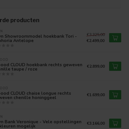
rde producten
VN
€3.325,00
vn Showroommodel hoekbank Tori -
phoria Antelope
€2.499,00
OOD
ood CLOUD hoekbank rechts geweven
€2.899,00
nille taupe / roze
OOD
ood CLOUD chaise longue rechts
€1.699,00
weven chenille honinggeel
VN
n Bank Veronique - Vele opstellingen
€3.166,00
kleuren mogelijk