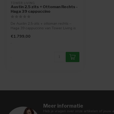
TOWER LIVING
Austin 2.5 zits + Ottoman Rechts -
Haga 39 cappuccino
De Austin 2,5-zits + ottoman rechts –
Haga 39 cappuccino van Tower Living is
een...
€1.799,00
.
.
Meer informatie
Heb je vragen over onze artikelen of jouw 