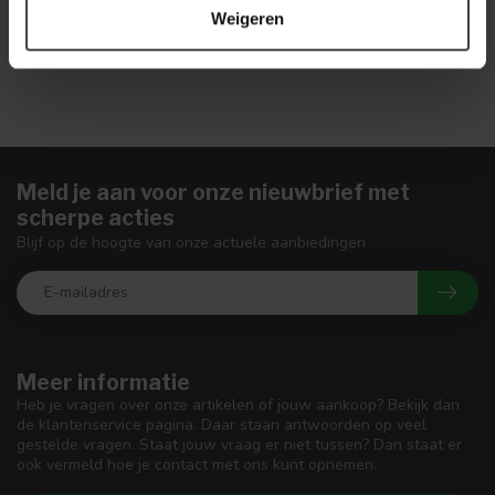
Weigeren
Meld je aan voor onze nieuwbrief met
scherpe acties
Blijf op de hoogte van onze actuele aanbiedingen
Meer informatie
Heb je vragen over onze artikelen of jouw aankoop? Bekijk dan
de klantenservice pagina. Daar staan antwoorden op veel
gestelde vragen. Staat jouw vraag er niet tussen? Dan staat er
ook vermeld hoe je contact met ons kunt opnemen.