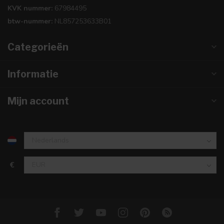
KVK nummer:
67984495
btw-nummer:
NL857253633B01
Categorieën
Informatie
Mijn account
€