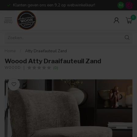
Klanten geven ons een 9,2 op webwinkelkeur!
Meer dan 7
9.2
0
MENU
Home
/
Atty Draaifauteuil Zand
Woood Atty Draaifauteuil Zand
(0)
WOOOD