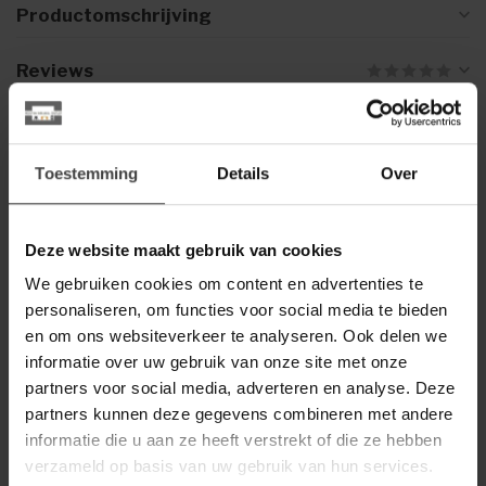
Productomschrijving
Reviews
Gerelateerde producten
Toestemming
Details
Over
WOOOD
Woood Atty Draaifauteuil
€299,00
Blossom
Deze website maakt gebruik van cookies
We gebruiken cookies om content en advertenties te
personaliseren, om functies voor social media te bieden
Heb je een vraag over dit product?
en om ons websiteverkeer te analyseren. Ook delen we
Of heb je hulp nodig bij de bestelling? Neem gerust contact
informatie over uw gebruik van onze site met onze
op met onze klantenservice
info@dewoonwinkel.nl
of
+31
224 850 926
. We helpen je graag.
partners voor social media, adverteren en analyse. Deze
partners kunnen deze gegevens combineren met andere
informatie die u aan ze heeft verstrekt of die ze hebben
verzameld op basis van uw gebruik van hun services.
Recent bekeken