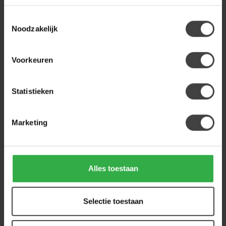
Toestemmingsselectie
Noodzakelijk
Voorkeuren
Statistieken
Marketing
WOOOD
Atty Draaifauteuil Zand
- Comfortabele
loungefauteuil met
Alles toestaan
draaipoot
€299,00
- Robuust ontwerp met
vriendelijke...
.
Selectie toestaan
.