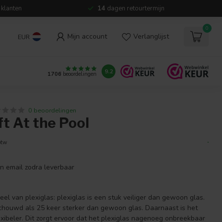
 klanten
14
dagen retourtermijn
0
Mijn account
Verlanglijst
EUR
9.2
1706
beoordelingen
0 beoordelingen
t At the Pool
.
btw
en email zodra leverbaar
eel van plexiglas: plexiglas is een stuk veiliger dan gewoon glas.
chouwd als 25 keer sterker dan gewoon glas. Daarnaast is het
xibeler. Dit zorgt ervoor dat het plexiglas nagenoeg onbreekbaar