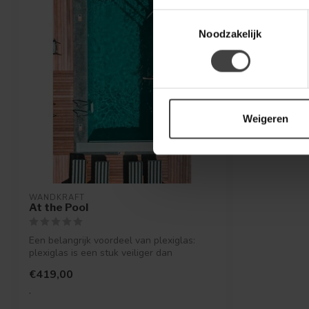
Toestemmingsselectie
Noodzakelijk
Weigeren
WANDKRAFT
At the Pool
Een belangrijk voordeel van plexiglas:
plexiglas is een stuk veiliger dan
gewoon...
€419,00
.