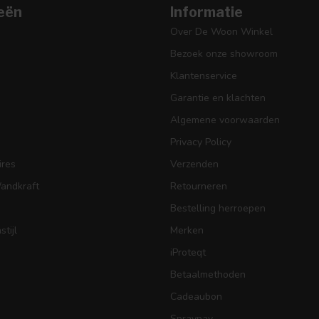
eën
Informatie
Over De Woon Winkel
Bezoek onze showroom
Klantenservice
Garantie en klachten
Algemene voorwaarden
Privacy Policy
res
Verzenden
Wandkraft
Retourneren
Bestelling herroepen
tijl
Merken
iProteqt
Betaalmethoden
Cadeaubon
Spraypay