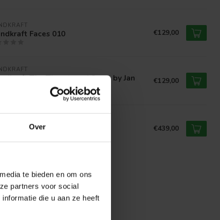
NDKRAFT
€129,00
ndkraft Faces 010
NDKRAFT
ndkraft The Threatened Swan by Jan
€129,00
elijn
NDKRAFT
Over
€439,00
dkraft Fashionista 005
 media te bieden en om ons
ze partners voor social
nformatie die u aan ze heeft