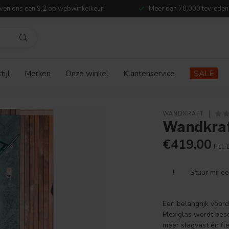
ven ons een 9,2 op webwinkelkeur!
Meer dan 70.000 tevreden
ijl
Merken
Onze winkel
Klantenservice
SALE
WANDKRAFT
Wandkraf
€419,00
Incl. 
!
Stuur mij e
Een belangrijk voord
Plexiglas wordt bes
meer slagvast én fle