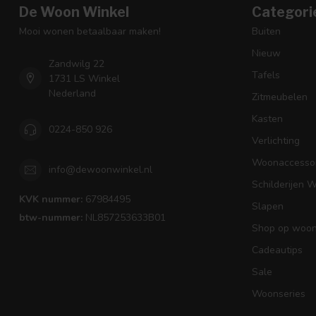
De Woon Winkel
Categori
Mooi wonen betaalbaar maken!
Buiten
Nieuw
Zandwilg 22
Tafels
1731 LS Winkel
Nederland
Zitmeubelen
Kasten
0224-850 926
Verlichting
Woonaccessoi
info@dewoonwinkel.nl
Schilderijen 
KVK nummer:
67984495
Slapen
btw-nummer:
NL857253633B01
Shop op woons
Cadeautips
Sale
Woonseries