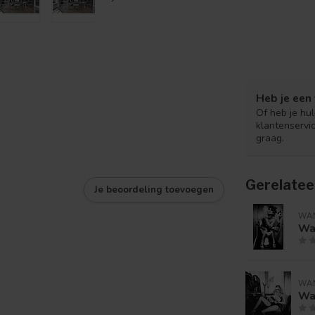
Heb je een 
Of heb je hu
klantenservi
graag.
Gerelatee
Je beoordeling toevoegen
WA
Wa
WA
Wa