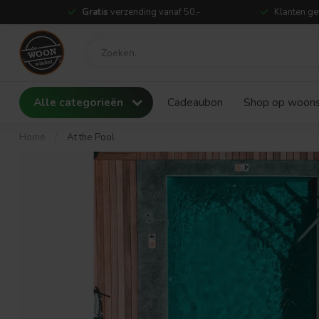
Gratis
verzending vanaf 50,-
Klanten ge
Alle categorieën
Cadeaubon
Shop op woonst
Home
/
At the Pool