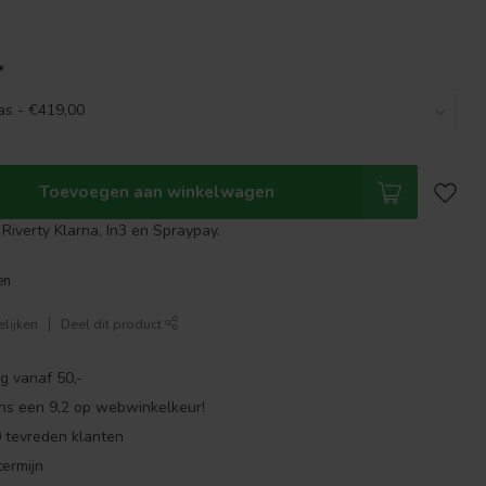
*
Toevoegen aan winkelwagen
Riverty Klarna, In3 en Spraypay.
en
lijken
Deel dit product
g vanaf 50,-
ns een 9,2 op webwinkelkeur!
 tevreden klanten
ermijn