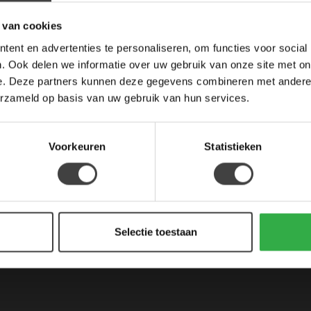
5% korting op je volgen
 van cookies
Schrijf je in voor onze nieuwsbrief om op 
ent en advertenties te personaliseren, om functies voor social
onze nieuwe producten, en ontvang 5% 
. Ook delen we informatie over uw gebruik van onze site met on
aankoop! 😀
Je beoordeling toevoegen
e. Deze partners kunnen deze gegevens combineren met andere i
erzameld op basis van uw gebruik van hun services.
Voorkeuren
Statistieken
Ik wil me aanmelden voor de nieuwsbrief en heb
Artikelen van RIchmond Interiors en Tower L
Selectie toestaan