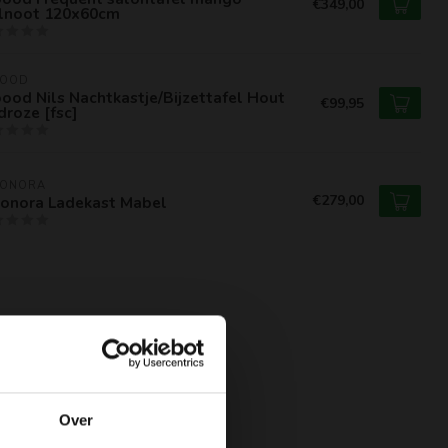
€349,00
lnoot 120x60cm
OOD
od Nils Nachtkastje/Bijzettafel Hout
€99,95
roze [fsc]
EONORA
€279,00
eonora Ladekast Mabel
Over