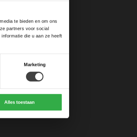
de bestelling
de hoogte te blijven over
 media te bieden en om ons
korting op je volgende
ze partners voor social
nformatie die u aan ze heeft
Inschrijven
Marketing
 de privacy policy gelezen.
iving zijn uitgesloten.
Alles toestaan