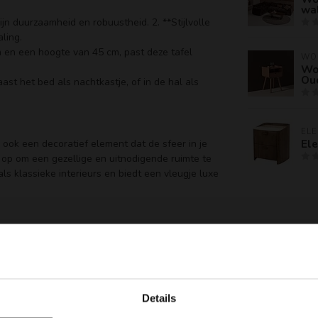
wa
 duurzaamheid en robuustheid. 2. **Stijlvolle
aling.
m en een hoogte van 45 cm, past deze tafel
WO
Woo
Oud
aast het bed als nachtkastje, of in de hal als
EL
El
r ook een decoratief element dat de sfeer in je
p op om een gezellige en uitnodigende ruimte te
ls klassieke interieurs en biedt een vleugje luxe
n de Asti bijzettafel geprezen. Ze waarderen
 aan hun huis toevoegt.
afel vierkant 60 cm. Bezoek onze website of
Details
deze mooie bijzettafel.