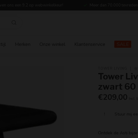
ven ons een 9,2 op webwinkelkeur!
Meer dan 70.000 tevreden
ijl
Merken
Onze winkel
Klantenservice
SALE
TOWER LIVING
Tower Liv
zwart 60
€209,00
Incl. 
!
Stuur mij e
Ontdek de Asti bijz