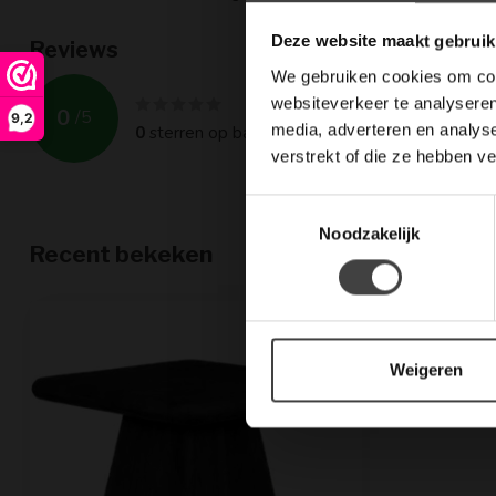
Deze website maakt gebruik
Reviews
We gebruiken cookies om cont
websiteverkeer te analyseren
0
/
5
9,2
media, adverteren en analys
0
sterren op basis van
0
beoordelingen
verstrekt of die ze hebben v
Toestemmingsselectie
Noodzakelijk
Recent bekeken
Weigeren