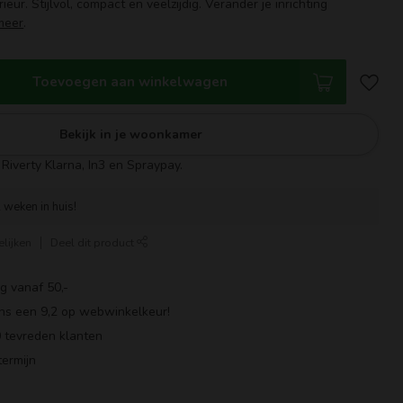
rieur. Stijlvol, compact en veelzijdig. Verander je inrichting
meer
.
Toevoegen aan winkelwagen
Bekijk in je woonkamer
Riverty Klarna, In3 en Spraypay.
 weken in huis!
lijken
Deel dit product
g vanaf 50,-
ns een 9,2 op webwinkelkeur!
 tevreden klanten
ermijn