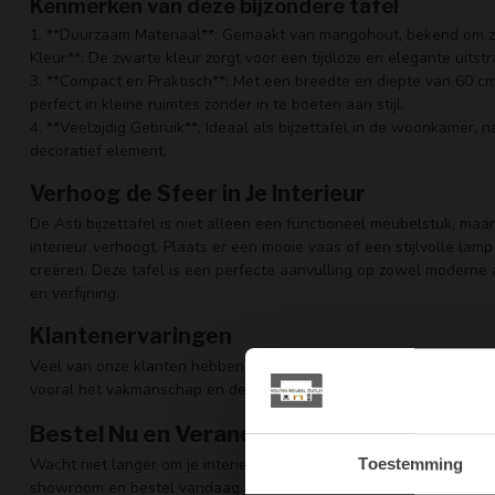
Kenmerken van deze bijzondere tafel
1. **Duurzaam Materiaal**: Gemaakt van mangohout, bekend om zijn
Kleur**: De zwarte kleur zorgt voor een tijdloze en elegante uitstr
3. **Compact en Praktisch**: Met een breedte en diepte van 60 c
perfect in kleine ruimtes zonder in te boeten aan stijl.
4. **Veelzijdig Gebruik**: Ideaal als bijzettafel in de woonkamer, n
decoratief element.
Verhoog de Sfeer in Je Interieur
De Asti bijzettafel is niet alleen een functioneel meubelstuk, maa
interieur verhoogt. Plaats er een mooie vaas of een stijlvolle lam
creëren. Deze tafel is een perfecte aanvulling op zowel moderne a
en verfijning.
Klantenervaringen
Veel van onze klanten hebben de veelzijdigheid en de kwaliteit va
vooral het vakmanschap en de stijlvolle uitstraling die deze tafel
Bestel Nu en Verander Je Ruimte
Wacht niet langer om je interieur te verrijken met de Asti Bijzett
Toestemming
showroom en bestel vandaag nog om snel te kunnen genieten van 