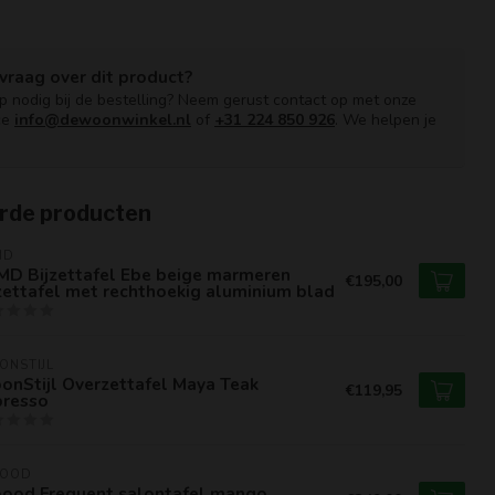
vraag over dit product?
lp nodig bij de bestelling? Neem gerust contact op met onze
ce
info@dewoonwinkel.nl
of
+31 224 850 926
. We helpen je
rde producten
MD
MD Bijzettafel Ebe beige marmeren
€195,00
zettafel met rechthoekig aluminium blad
ONSTIJL
onStijl Overzettafel Maya Teak
€119,95
presso
OOD
ood Frequent salontafel mango