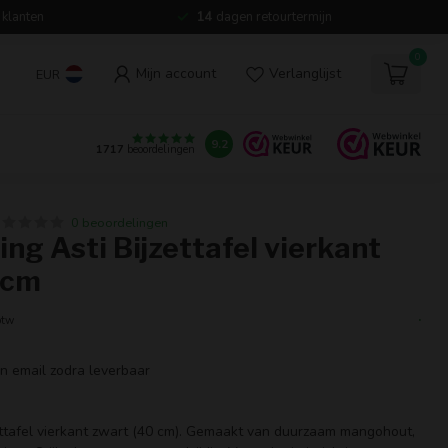
 klanten
14
dagen retourtermijn
0
Mijn account
Verlanglijst
EUR
9.2
1717
beoordelingen
0 beoordelingen
ing Asti Bijzettafel vierkant
 cm
.
btw
en email zodra leverbaar
ettafel vierkant zwart (40 cm). Gemaakt van duurzaam mangohout,