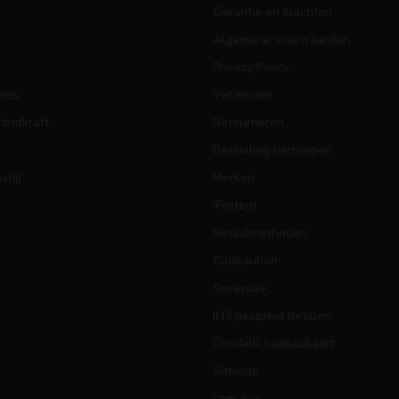
Garantie en klachten
Algemene voorwaarden
Privacy Policy
res
Verzenden
Wandkraft
Retourneren
Bestelling herroepen
tijl
Merken
iProteqt
Betaalmethoden
Cadeaubon
Spraypay
IN3 gespreid betalen
One4All cadeaukaart
Sitemap
Lamulux