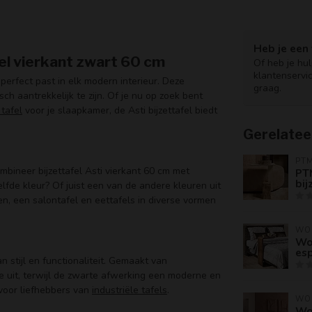
Heb je een 
fel vierkant zwart 60 cm
Of heb je hu
klantenservi
perfect past in elk modern interieur. Deze
graag.
sch aantrekkelijk te zijn. Of je nu op zoek bent
 tafel
voor je slaapkamer, de Asti bijzettafel biedt
Gerelatee
PT
Combineer bijzettafel Asti vierkant 60 cm met
PT
bij
zelfde kleur? Of juist een van de andere kleuren uit
aten, een salontafel en eettafels in diverse vormen
WO
Wo
es
n stijl en functionaliteit. Gemaakt van
e uit, terwijl de zwarte afwerking een moderne en
 voor liefhebbers van
industriële tafels
.
WO
Wo