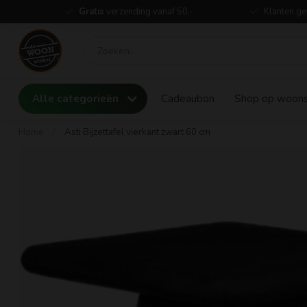
Gratis
verzending vanaf 50,-
Klanten ge
Alle categorieën
Cadeaubon
Shop op woonst
Home
/
Asti Bijzettafel vierkant zwart 60 cm