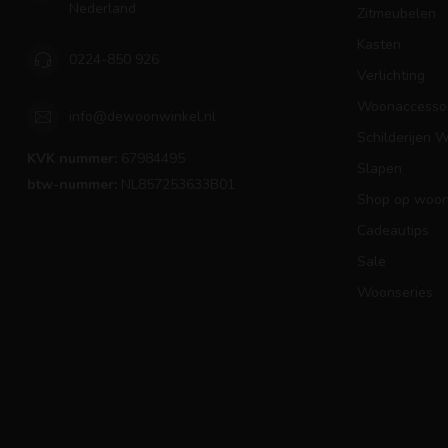
Nederland
Zitmeubelen
Kasten
0224-850 926
Verlichting
Woonaccessoi
info@dewoonwinkel.nl
Schilderijen 
KVK nummer:
67984495
Slapen
btw-nummer:
NL857253633B01
Shop op woons
Cadeautips
Sale
Woonseries