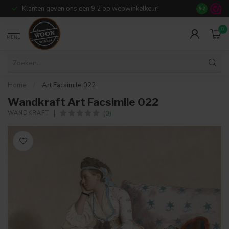
Klanten geven ons een 9,2 op webwinkelkeur!
Meer dan 7
9.2
0
MENU
Home
/
Art Facsimile 022
Wandkraft Art Facsimile 022
(0)
WANDKRAFT