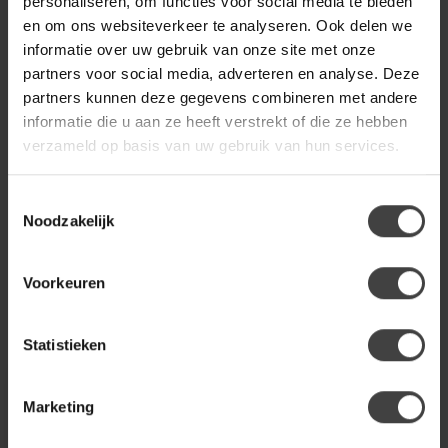
personaliseren, om functies voor social media te bieden
en om ons websiteverkeer te analyseren. Ook delen we
informatie over uw gebruik van onze site met onze
WANDKRAFT
partners voor social media, adverteren en analyse. Deze
€169,00
Wandkraft Art Facsimile 021
partners kunnen deze gegevens combineren met andere
informatie die u aan ze heeft verstrekt of die ze hebben
verzameld op basis van uw gebruik van hun services.
Heb je een vraag over dit product?
Of heb je hulp nodig bij de bestelling? Neem gerust contact
Toestemmingsselectie
op met onze klantenservice
info@dewoonwinkel.nl
of
+31
Noodzakelijk
224 850 926
. We helpen je graag.
Voorkeuren
Recent bekeken
Statistieken
Marketing