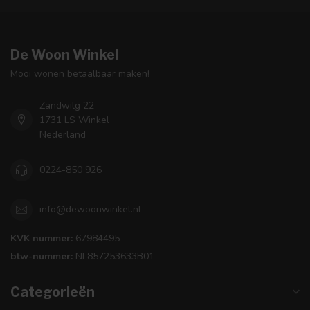
De Woon Winkel
Mooi wonen betaalbaar maken!
Zandwilg 22
1731 LS Winkel
Nederland
0224-850 926
info@dewoonwinkel.nl
KVK nummer:
67984495
btw-nummer:
NL857253633B01
Categorieën