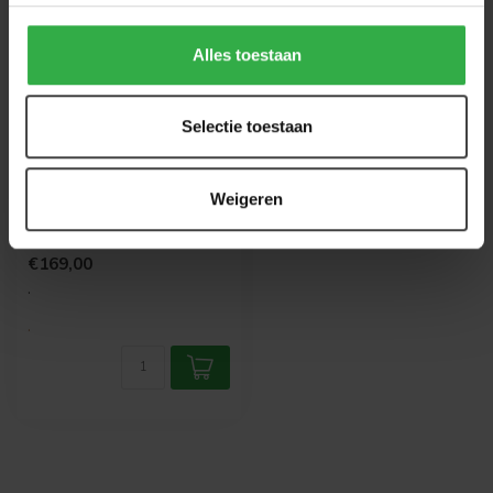
Alles toestaan
Selectie toestaan
WANDKRAFT
Art Facsimile 022
Weigeren
Dame in turkse jurk zittend
op een sofa
€169,00
.
.