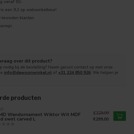
g vanaf 50,-
ns een 9,2 op webwinkelkeur!
 tevreden klanten
ermijn
vraag over dit product?
lp nodig bij de bestelling? Neem gerust contact op met onze
ce
info@dewoonwinkel.nl
of
+31 224 850 926
. We helpen je
rde producten
MD
€329,00
MD Wandornament Wiktor Wit MDF
d swirl carved L
€299,00