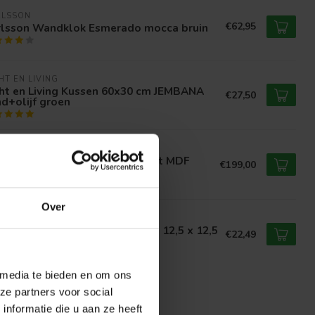
RLSSON
€62,95
rlsson Wandklok Esmerado mocca bruin
HT EN LIVING
ght en Living Kussen 60x30 cm JEMBANA
€27,50
d+olijf groen
MD
MD Wandornament Wiktor Wit MDF
€199,00
d swirl carved S
Over
UNTRYFIELD
ntryfield Vaas Nohr XL beige - 12,5 x 12,5
€22,49
49 cm
 media te bieden en om ons
ze partners voor social
nformatie die u aan ze heeft