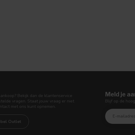
Meld je aa
aankoop? Bekijk dan de klantenservice
Blijf op de hoo
telde vragen. Staat jouw vraag er niet
ontact met ons kunt opnemen.
bel Outlet