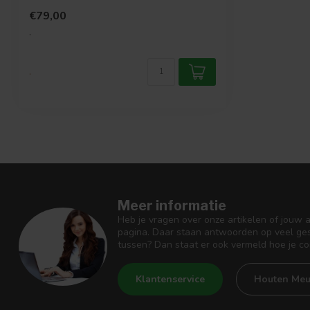
Eigenschappen forex met lij...
€79,00
.
.
Meer informatie
Heb je vragen over onze artikelen of jouw 
pagina. Daar staan antwoorden op veel ges
tussen? Dan staat er ook vermeld hoe je c
Klantenservice
Houten Meu