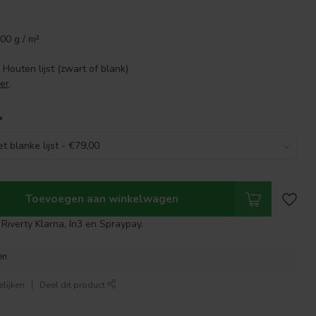
700 g / m²
Houten lijst (zwart of blank)
er
.
*
Toevoegen aan winkelwagen
Riverty Klarna, In3 en Spraypay.
en
lijken
Deel dit product