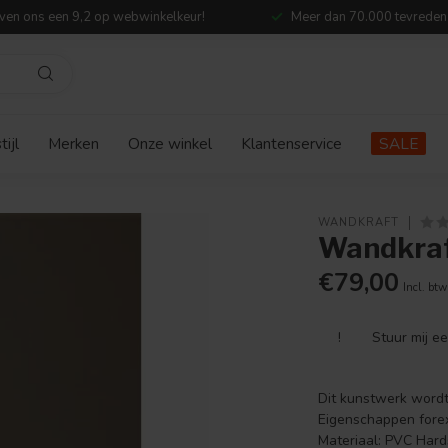
ven ons een 9,2 op webwinkelkeur!
Meer dan 70.000 tevreden
ijl
Merken
Onze winkel
Klantenservice
SALE
WANDKRAFT
Wandkraf
€79,00
Incl. btw
!
Stuur mij e
Dit kunstwerk wordt 
Eigenschappen forex 
Materiaal: PVC Hard