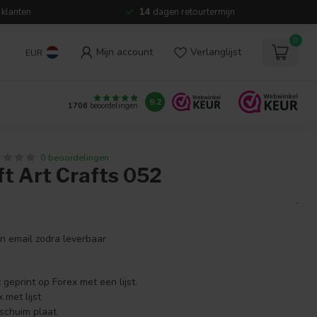
 klanten
14
dagen retourtermijn
0
Mijn account
Verlanglijst
EUR
9.2
1706
beoordelingen
0 beoordelingen
t Art Crafts 052
.
en email zodra leverbaar
geprint op Forex met een lijst.
met lijst
schuim plaat