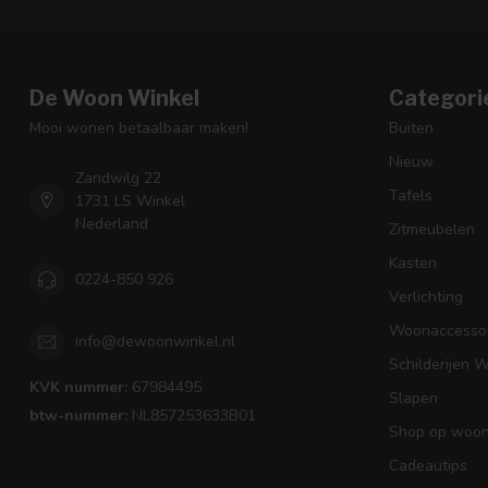
De Woon Winkel
Categori
Mooi wonen betaalbaar maken!
Buiten
Nieuw
Zandwilg 22
Tafels
1731 LS Winkel
Nederland
Zitmeubelen
Kasten
0224-850 926
Verlichting
Woonaccessoi
info@dewoonwinkel.nl
Schilderijen 
KVK nummer:
67984495
Slapen
btw-nummer:
NL857253633B01
Shop op woons
Cadeautips