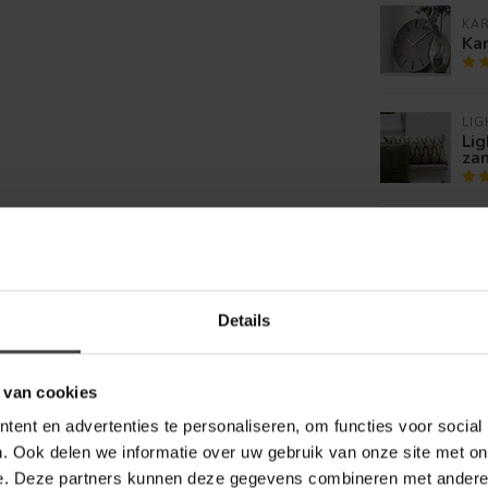
KA
Ka
LIG
Li
zan
PT
PT
ron
Details
CO
Cou
x 
 van cookies
ent en advertenties te personaliseren, om functies voor social
. Ook delen we informatie over uw gebruik van onze site met on
e. Deze partners kunnen deze gegevens combineren met andere i