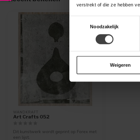
verstrekt of die ze hebben v
Toestemmingsselectie
Noodzakelijk
Weigeren
WANDKRAFT
Art Crafts 052
Dit kunstwerk wordt geprint op Forex met
een lijst.