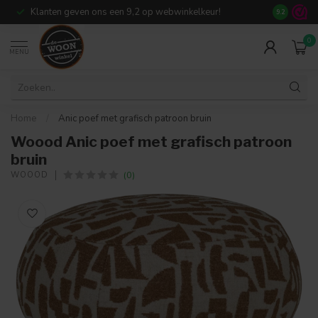
Klanten geven ons een 9,2 op webwinkelkeur!
Meer dan 7
9.2
0
MENU
Home
/
Anic poef met grafisch patroon bruin
Woood Anic poef met grafisch patroon
bruin
(0)
WOOOD