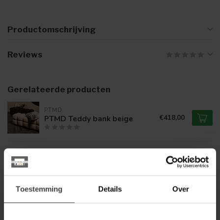
Productomschrijving
Reviews
Gerelateerde producten
PTMD
€418,00
PTMD Teddy bank beige
BY BOO
By Boo Poef Doodly -
€129,00
donkerbruin
Toestemming
Details
Over
WOONSTIJL
WoonStijl Salontafel Tinto
€299,00
poef set van 2 Brons glas