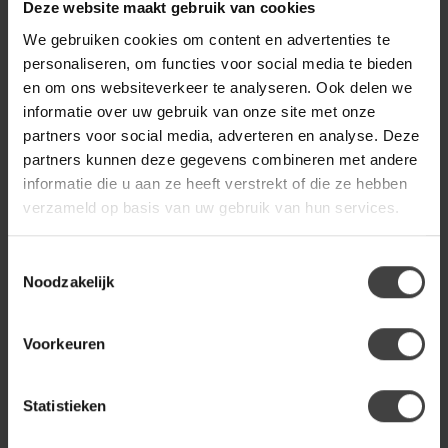
Deze website maakt gebruik van cookies
We gebruiken cookies om content en advertenties te
personaliseren, om functies voor social media te bieden
BY BOO
€129,00
By Boo Poef Doodly - taupe
en om ons websiteverkeer te analyseren. Ook delen we
informatie over uw gebruik van onze site met onze
partners voor social media, adverteren en analyse. Deze
partners kunnen deze gegevens combineren met andere
BY BOO
€99,95
By Boo Poef Tigra - bruin
informatie die u aan ze heeft verstrekt of die ze hebben
verzameld op basis van uw gebruik van hun services.
Toestemmingsselectie
Heb je een vraag over dit product?
Noodzakelijk
Of heb je hulp nodig bij de bestelling? Neem gerust contact
op met onze klantenservice
info@dewoonwinkel.nl
of
+31
224 850 926
. We helpen je graag.
Voorkeuren
Statistieken
Recent bekeken