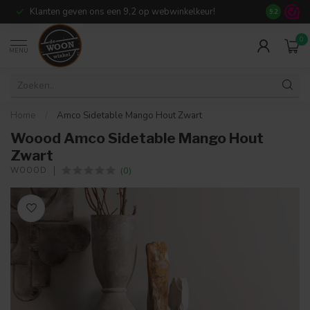
Klanten geven ons een 9,2 op webwinkelkeur!
Meer dan 7
9.2
0
MENU
Home
/
Amco Sidetable Mango Hout Zwart
Woood Amco Sidetable Mango Hout
Zwart
(0)
WOOOD