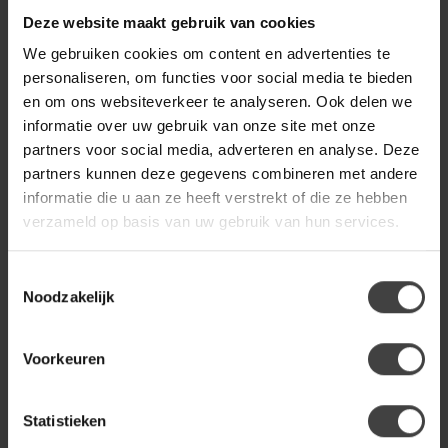
Eleonora Salontafel Bobbie -
€729,00
lichtbruin
Deze website maakt gebruik van cookies
We gebruiken cookies om content en advertenties te
personaliseren, om functies voor social media te bieden
PTMD
en om ons websiteverkeer te analyseren. Ook delen we
PTMD Salontafel Ora Bruin
€229,00
met marmeren blad hoog
informatie over uw gebruik van onze site met onze
partners voor social media, adverteren en analyse. Deze
partners kunnen deze gegevens combineren met andere
BY BOO
informatie die u aan ze heeft verstrekt of die ze hebben
By Boo Salontafel Kabo
€549,00
verstelbaar – lichtbruin
verzameld op basis van uw gebruik van hun services.
Toestemmingsselectie
Noodzakelijk
Heb je een vraag over dit product?
Of heb je hulp nodig bij de bestelling? Neem gerust contact
op met onze klantenservice
info@dewoonwinkel.nl
of
+31
Voorkeuren
224 850 926
. We helpen je graag.
Statistieken