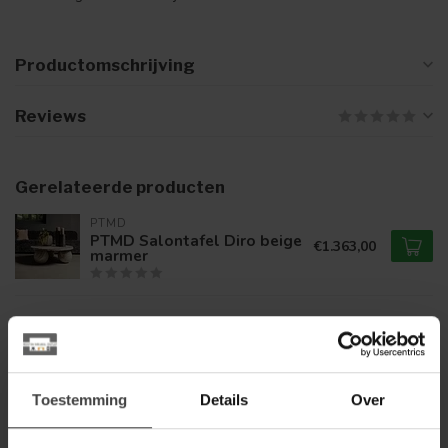
Productomschrijving
Reviews
Gerelateerde producten
PTMD
PTMD Salontafel Diro beige
€1.363,00
marmer
RICHMOND INTERIORS 
Richmond Interiors
€938,00
Salontafel Windsor walnoot
lodge desert
Toestemming
Details
Over
ELEONORA