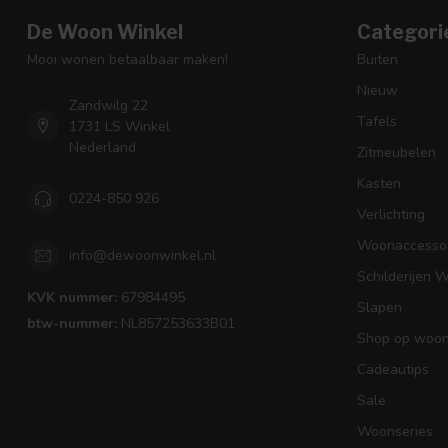
De Woon Winkel
Categori
Mooi wonen betaalbaar maken!
Buiten
Nieuw
Zandwilg 22
Tafels
1731 LS Winkel
Nederland
Zitmeubelen
Kasten
0224-850 926
Verlichting
Woonaccessoi
info@dewoonwinkel.nl
Schilderijen 
KVK nummer:
67984495
Slapen
btw-nummer:
NL857253633B01
Shop op woons
Cadeautips
Sale
Woonseries