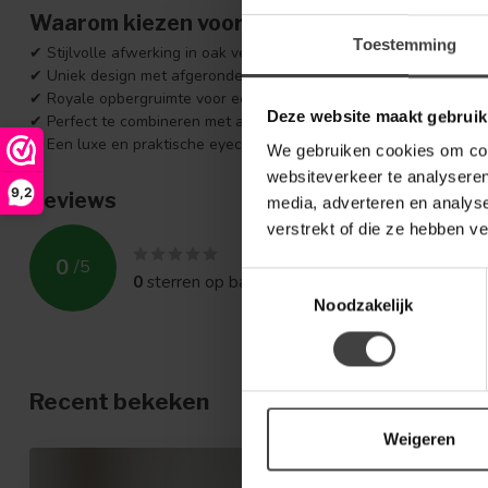
Waarom kiezen voor de Allure Opbergkast v
Toestemming
✔ Stijlvolle afwerking in oak veneer dark brown
✔ Uniek design met afgeronde vormen en bijzondere handgrepen
✔ Royale opbergruimte voor een opgeruimd interieur
Deze website maakt gebruik
✔ Perfect te combineren met andere meubels uit de Allure-serie
✔ Een luxe en praktische eyecatcher
We gebruiken cookies om cont
websiteverkeer te analyseren
9,2
Reviews
media, adverteren en analys
verstrekt of die ze hebben v
0
/
5
0
sterren op basis van
0
beoordelingen
Toestemmingsselectie
Noodzakelijk
Recent bekeken
Weigeren