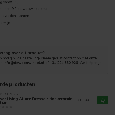
g vanaf 50,-
ns een 9,2 op webwinkelkeur!
 tevreden klanten
ermijn
vraag over dit product?
lp nodig bij de bestelling? Neem gerust contact op met onze
ce
info@dewoonwinkel.nl
of
+31 224 850 926
. We helpen je
rde producten
ER LIVING
er Living Allure Dressoir donkerbruin
€1.099,00
0 cm