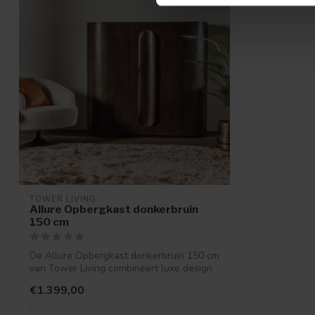
TOWER LIVING
Allure Opbergkast donkerbruin
150 cm
De Allure Opbergkast donkerbruin 150 cm
van Tower Living combineert luxe design
...
€1.399,00
.