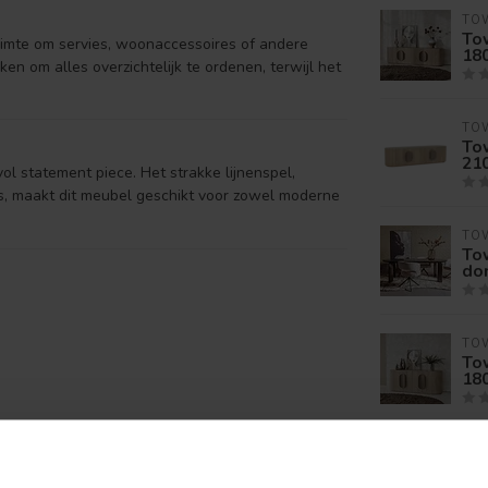
TOW
To
uimte om servies, woonaccessoires of andere
18
en om alles overzichtelijk te ordenen, terwijl het
TOW
To
21
vol statement piece. Het strakke lijnenspel,
, maakt dit meubel geschikt voor zowel moderne
TOW
Tow
do
TOW
Tow
18