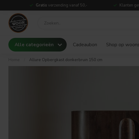
Gratis
verzending vanaf 50,-
Klanten ge
Alle categorieën
Cadeaubon
Shop op woonst
Home
/
Allure Opbergkast donkerbruin 150 cm