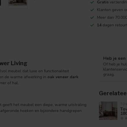
Gratis
verzendin
Klanten geven o
Meer dan 70.000
14
dagen retourt
Heb je een 
wer Living
Of heb je hu
klantenservi
jlvol meubel dat luxe en functionaliteit
graag.
n de warme afwerking in
oak veneer dark
mer of hal.
Gerelatee
it geeft het meubel een diepe, warme uitstraling
TOW
Tow
De afgeronde hoeken en bijzondere handgrepen
18