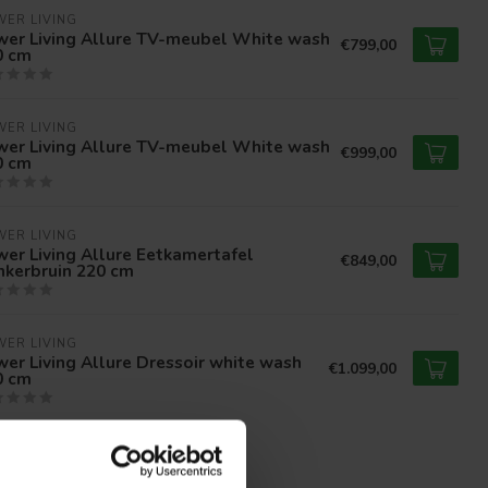
ER LIVING
wer Living Allure TV-meubel White wash
€799,00
0 cm
ER LIVING
wer Living Allure TV-meubel White wash
€999,00
0 cm
ER LIVING
er Living Allure Eetkamertafel
€849,00
nkerbruin 220 cm
ER LIVING
er Living Allure Dressoir white wash
€1.099,00
0 cm