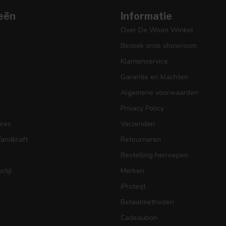
eën
Informatie
Over De Woon Winkel
Bezoek onze showroom
Klantenservice
Garantie en klachten
Algemene voorwaarden
Privacy Policy
res
Verzenden
Wandkraft
Retourneren
Bestelling herroepen
tijl
Merken
iProteqt
Betaalmethoden
Cadeaubon