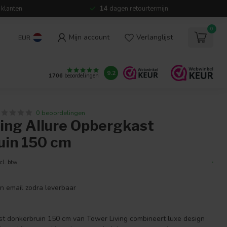
 klanten
14
dagen retourtermijn
0
Mijn account
Verlanglijst
EUR
9.2
1706
beoordelingen
0 beoordelingen
ving Allure Opbergkast
uin 150 cm
.
cl. btw
en email zodra leverbaar
t donkerbruin 150 cm van Tower Living combineert luxe design