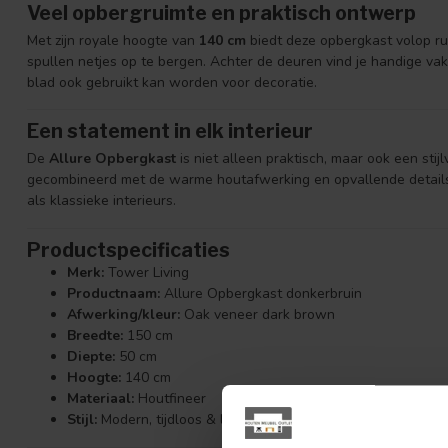
Veel opbergruimte en praktisch ontwerp
Met zijn royale hoogte van
140 cm
biedt deze opbergkast volop r
spullen netjes op te bergen. Achter de deuren vind je handige vakk
blad ook gebruikt kan worden voor decoratie.
Een statement in elk interieur
De
Allure Opbergkast
is niet alleen praktisch, maar ook een stijl
gecombineerd met de warme houtafwerking en opvallende details
als klassieke interieurs.
Productspecificaties
Merk:
Tower Living
Productnaam:
Allure Opbergkast donkerbruin
Afwerking/kleur:
Oak veneer dark brown
Breedte:
150 cm
Diepte:
50 cm
Hoogte:
140 cm
Materiaal:
Houtfineer
Stijl:
Modern, tijdloos & luxe