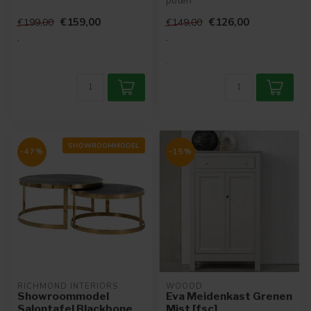
Gemaakt van polypropyleen
poten
en me...
- Tafelblad van multiplex
€159,00
€126,00
€199,00
€149,00
met zinken metaal...
.
.
.
.
SHOWROOMMODEL
-47%
-15%
RICHMOND INTERIORS 
WOOOD
Showroommodel
Eva Meidenkast Grenen
Salontafel Blackbone
Mist [fsc]