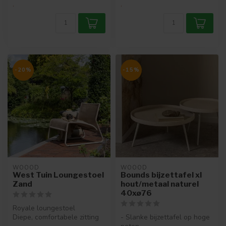
.
.
-20%
-15%
WOOOD
WOOOD
West Tuin Loungestoel
Bounds bijzettafel xl
Zand
hout/metaal naturel
40xø76
Royale loungestoel
Diepe, comfortabele zitting
- Slanke bijzettafel op hoge