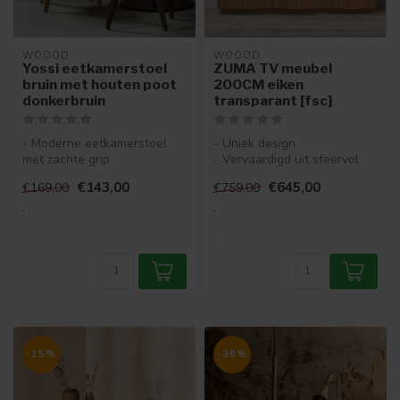
WOOOD
WOOOD
Yossi eetkamerstoel
ZUMA TV meubel
bruin met houten poot
200CM eiken
donkerbruin
transparant [fsc]
- Moderne eetkamerstoel
- Uniek design
met zachte grip
- Vervaardigd uit sfeervol
- Bekleed met comfortabele
eikenfineer
€143,00
€645,00
€169,00
€759,00
en slijtvast...
- Onderdeel van de tijdl...
.
.
.
.
-15%
-36%