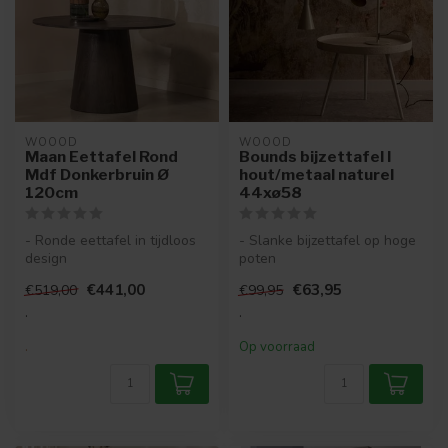
WOOOD
WOOOD
Maan Eettafel Rond
Bounds bijzettafel l
Mdf Donkerbruin Ø
hout/metaal naturel
120cm
44xø58
- Ronde eettafel in tijdloos
- Slanke bijzettafel op hoge
design
poten
- MDF voorzien van een
- Tafelblad van multiplex
€441,00
€63,95
€519,00
€99,95
donkerbruine afwerk...
met zinken metaal...
.
.
.
Op voorraad