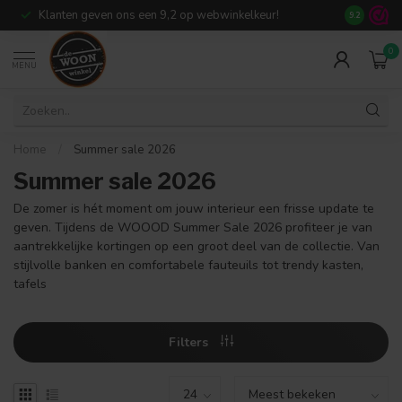
Klanten geven ons een 9,2 op webwinkelkeur!
Meer dan 7
9.2
0
MENU
Home
/
Summer sale 2026
Summer sale 2026
De zomer is hét moment om jouw interieur een frisse update te
geven. Tijdens de WOOOD Summer Sale 2026 profiteer je van
aantrekkelijke kortingen op een groot deel van de collectie. Van
stijlvolle banken en comfortabele fauteuils tot trendy kasten,
tafels
Filters