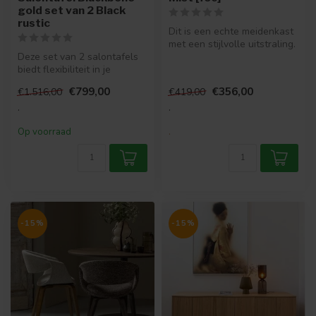
gold set van 2 Black
rustic
Dit is een echte meidenkast
met een stijlvolle uitstraling.
Deze set van 2 salontafels
Kast Eva is gemaakt ...
biedt flexibiliteit in je
woonruimte. Je kunt ze
€799,00
€356,00
€1.516,00
€419,00
same...
.
.
Op voorraad
.
-15%
-15%