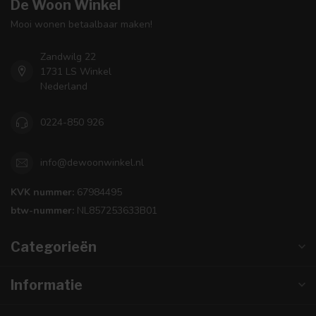
De Woon Winkel
Mooi wonen betaalbaar maken!
Zandwilg 22
1731 LS Winkel
Nederland
0224-850 926
info@dewoonwinkel.nl
KVK nummer:
67984495
btw-nummer:
NL857253633B01
Categorieën
Informatie