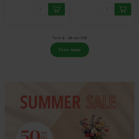
Toon
1
-
24
van 168
Toon meer