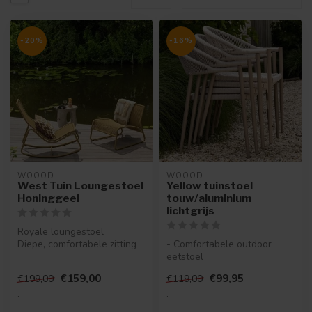
-20%
-16%
WOOOD
WOOOD
West Tuin Loungestoel
Yellow tuinstoel
Honinggeel
touw/aluminium
lichtgrijs
Royale loungestoel
Diepe, comfortabele zitting
- Comfortabele outdoor
Gemaakt van polypropyleen
eetstoel
en me...
- Vervaardigd uit
€159,00
€99,95
€199,00
€119,00
lichtgewicht aluminium
- Rug...
.
.