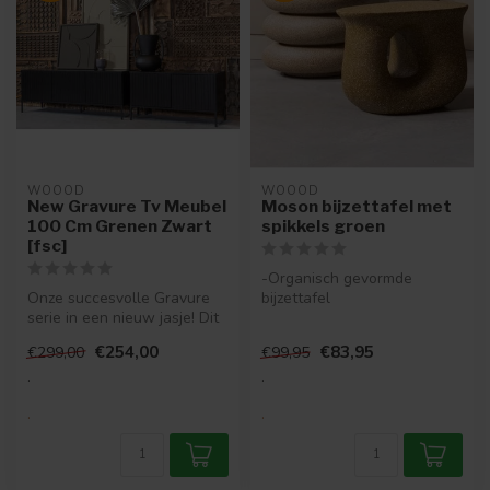
WOOOD
WOOOD
New Gravure Tv Meubel
Moson bijzettafel met
100 Cm Grenen Zwart
spikkels groen
[fsc]
-Organisch gevormde
Onze succesvolle Gravure
bijzettafel
serie in een nieuw jasje! Dit
-Vervaardigd uit
Gravure New tv-meubel, ui...
magnesiumoxide
€254,00
€83,95
€299,00
€99,95
-Met speelse u...
.
.
.
.