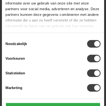
-Set van 2 bijzettafels
informatie over uw gebruik van onze site met onze
-Gemaakt van grenenhout
- Moderne eetkamerstoel
partners voor social media, adverteren en analyse. Deze
met essenhout fineer
met zachte grip
partners kunnen deze gegevens combineren met andere
-Praktisc...
- Bekleed met comfortabele
€54,95
€135,00
€64,95
€169,00
en slijtvast...
informatie die u aan ze heeft verstrekt of die ze hebben
.
.
verzameld op basis van uw gebruik van hun services.
.
.
Toestemmingsselectie
Noodzakelijk
Voorkeuren
-16%
-25%
Statistieken
Marketing