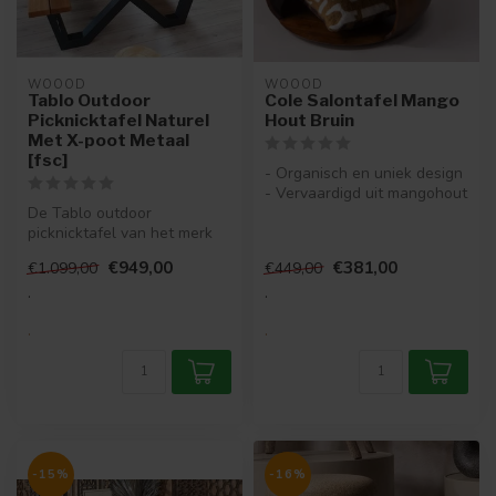
WOOOD
WOOOD
Tablo Outdoor
Cole Salontafel Mango
Picknicktafel Naturel
Hout Bruin
Met X-poot Metaal
[fsc]
- Organisch en uniek design
- Vervaardigd uit mangohout
De Tablo outdoor
- Extra opbergmogelijk...
picknicktafel van het merk
WOOOD heeft een metalen
€949,00
€381,00
€1.099,00
€449,00
tafelpoot me...
.
.
.
.
-15%
-16%