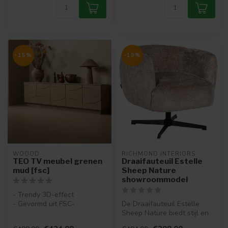
-15%
-19%
WOOOD
RICHMOND INTERIORS 
TEO TV meubel grenen
Draaifauteuil Estelle
mud [fsc]
Sheep Nature
showroommodel
- Trendy 3D-effect
- Gevormd uit FSC-
De Draaifauteuil Estelle
gecertificeerd grenenhout
Sheep Nature biedt stijl en
- Opvallend doo...
comfort. Met een modern