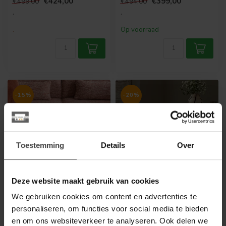
€424,00
€399,00
€499,00
€494,00
des...
.
.
.
Op voorraad
-15%
-20%
Toestemming
Details
Over
Deze website maakt gebruik van cookies
WOOOD
WOOOD
We gebruiken cookies om content en advertenties te
Nila bijzettafels hout
Yossi eetkamerstoel
zand - set van 2
naturel met houten
personaliseren, om functies voor social media te bieden
poot naturel
en om ons websiteverkeer te analyseren. Ook delen we