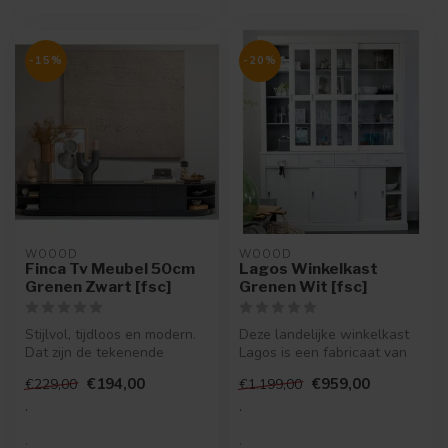
-15%
-20%
WOOOD
WOOOD
Finca Tv Meubel 50cm
Lagos Winkelkast
Grenen Zwart [fsc]
Grenen Wit [fsc]
Stijlvol, tijdloos en modern.
Deze landelijke winkelkast
Dat zijn de tekenende
Lagos is een fabricaat van
kernwoorden van
het Nederlandse merk
€194,00
€959,00
€229,00
€1.199,00
meubelserie ...
WOOOD...
.
.
.
.