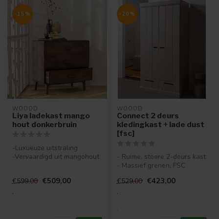
-15%
-20%
WOOOD
WOOOD
Liya ladekast mango
Connect 2 deurs
hout donkerbruin
kledingkast + lade dust
[fsc]
-Luxueuze uitstraling
-Vervaardigd uit mangohout
- Ruime, stoere 2-deurs kast
-Speelse, verfijnde
- Massief grenen, FSC
handgrepe...
gecertificeerd
€509,00
€423,00
€599,00
€529,00
- Creëer je...
.
.
.
.