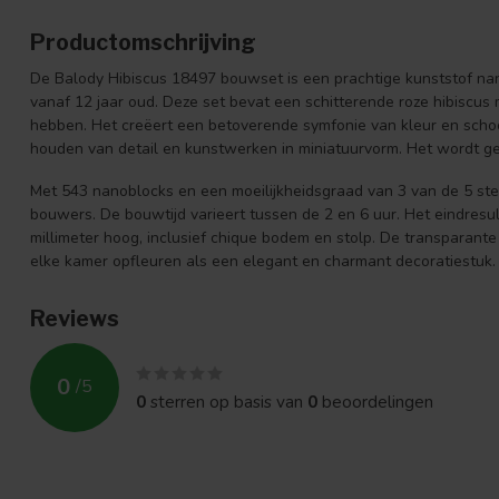
Productomschrijving
De Balody Hibiscus 18497 bouwset is een prachtige kunststof n
vanaf 12 jaar oud. Deze set bevat een schitterende roze hibiscus
hebben. Het creëert een betoverende symfonie van kleur en schoo
houden van detail en kunstwerken in miniatuurvorm. Het wordt g
Met 543 nanoblocks en een moeilijkheidsgraad van 3 van de 5 ste
bouwers. De bouwtijd varieert tussen de 2 en 6 uur. Het eindresul
millimeter hoog, inclusief chique bodem en stolp. De transparante 
elke kamer opfleuren als een elegant en charmant decoratiestuk.
Reviews
0
/
5
0
sterren op basis van
0
beoordelingen