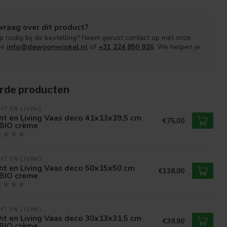
vraag over dit product?
lp nodig bij de bestelling? Neem gerust contact op met onze
ce
info@dewoonwinkel.nl
of
+31 224 850 926
. We helpen je
rde producten
HT EN LIVING
ht en Living Vaas deco 41x13x39,5 cm
€75,00
BIO crème
HT EN LIVING
ht en Living Vaas deco 50x15x50 cm
€138,00
BIO creme
HT EN LIVING
ht en Living Vaas deco 30x13x31,5 cm
€39,80
BIO crème