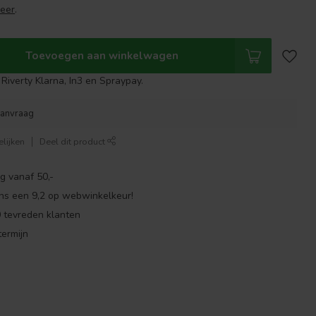
eer
.
Toevoegen aan winkelwagen
Riverty Klarna, In3 en Spraypay.
aanvraag
lijken
Deel dit product
g vanaf 50,-
ns een 9,2 op webwinkelkeur!
 tevreden klanten
ermijn