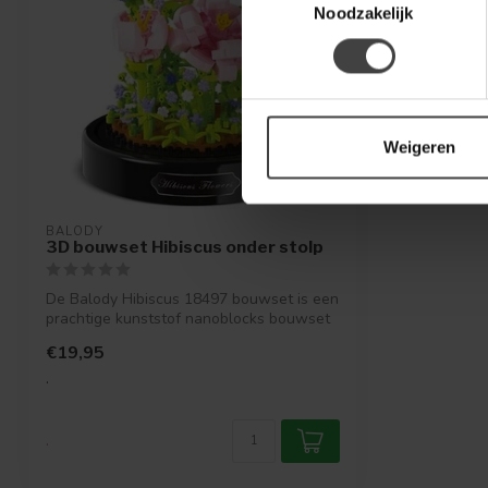
Noodzakelijk
Weigeren
BALODY
3D bouwset Hibiscus onder stolp
De Balody Hibiscus 18497 bouwset is een
prachtige kunststof nanoblocks bouwset
v...
€19,95
.
.