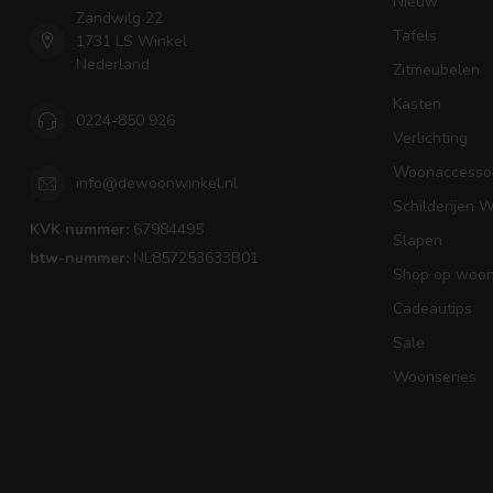
Nieuw
Zandwilg 22
Tafels
1731 LS Winkel
Nederland
Zitmeubelen
Kasten
0224-850 926
Verlichting
Woonaccessoi
info@dewoonwinkel.nl
Schilderijen 
KVK nummer:
67984495
Slapen
btw-nummer:
NL857253633B01
Shop op woons
Cadeautips
Sale
Woonseries