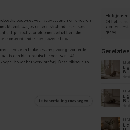
Heb je een 
anoblocks bouwset voor volwassenen en kinderen
Of heb je hu
 met bloemblaadjes die een stralende roze kleur
klantenservi
graag.
nheid, perfect voor bloemenliefhebbers die
epresenteerd onder een glazen stolp.
rren is het een leuke ervaring voor gevorderde
Gerelatee
taat is een klein, statisch model van 141
koepel houdt het werk stofvrij. Deze hibiscus zal
LIG
Lig
BU
LIG
Lig
BU
Je beoordeling toevoegen
LIG
Lig
BU