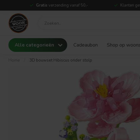
Gratis
verzending vanaf 50,-
Klanten ge
Alle categorieën
Cadeaubon
Shop op woonst
Home
/
3D bouwset Hibiscus onder stolp