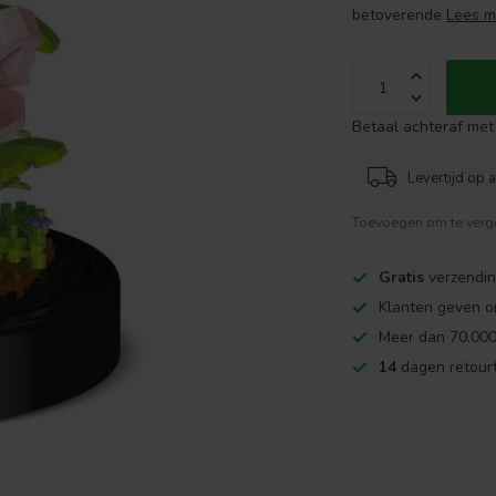
betoverende
Lees m
Betaal achteraf met 
Levertijd op 
Toevoegen om te verge
Gratis
verzendin
Klanten geven o
Meer dan 70.000
14
dagen retourt