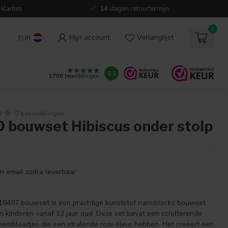
 klanten
14
dagen retourtermijn
0
Mijn account
Verlanglijst
EUR
9.2
1706
beoordelingen
0 beoordelingen
 bouwset Hibiscus onder stolp
.
en email zodra leverbaar
 18497 bouwset is een prachtige kunststof nanoblocks bouwset
 kinderen vanaf 12 jaar oud. Deze set bevat een schitterende
loemblaadjes die een stralende roze kleur hebben. Het creëert een