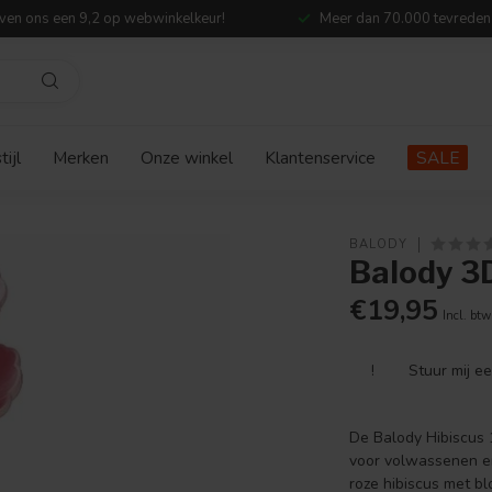
ven ons een 9,2 op webwinkelkeur!
Meer dan 70.000 tevreden
ijl
Merken
Onze winkel
Klantenservice
SALE
BALODY
Balody 3D
€19,95
Incl. btw
!
Stuur mij e
De Balody Hibiscus
voor volwassenen en
roze hibiscus met b