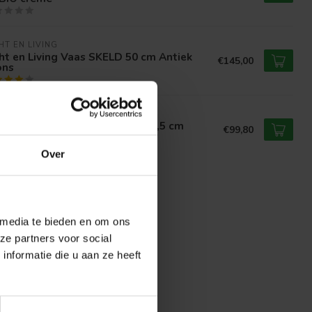
HT EN LIVING
ht en Living Vaas SKELD 50 cm Antiek
€145,00
ons
HT EN LIVING
ht en Living Vaas deco Ø35x26,5 cm
€99,80
ERIE licht bruin
Over
 media te bieden en om ons
ze partners voor social
nformatie die u aan ze heeft