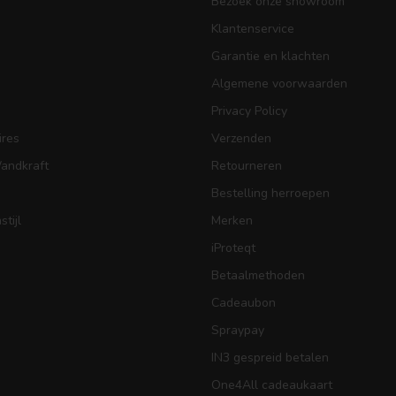
Bezoek onze showroom
Klantenservice
Garantie en klachten
Algemene voorwaarden
Privacy Policy
res
Verzenden
Wandkraft
Retourneren
Bestelling herroepen
tijl
Merken
iProteqt
Betaalmethoden
Cadeaubon
Spraypay
IN3 gespreid betalen
One4All cadeaukaart