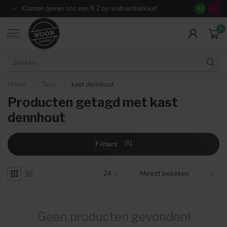
Klanten geven ons een 9,2 op webwinkelkeur!
Meer dan 7
9.2
0
MENU
Home
/
Tags
/
kast dennhout
Producten getagd met kast
dennhout
Filters
Geen producten gevonden!