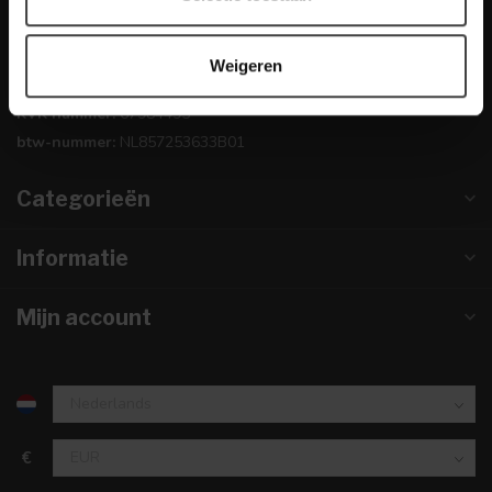
0224-850 926
Weigeren
info@dewoonwinkel.nl
KVK nummer:
67984495
btw-nummer:
NL857253633B01
Categorieën
Informatie
Mijn account
€