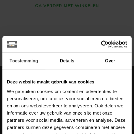
GA VERDER MET WINKELEN
Toon
1
-
0
van 0
Toestemming
Details
Over
Meld je aan voor onze nieuwbrief met
Deze website maakt gebruik van cookies
scherpe acties
We gebruiken cookies om content en advertenties te
Blijf op de hoogte van onze actuele aanbiedingen
personaliseren, om functies voor social media te bieden
en om ons websiteverkeer te analyseren. Ook delen we
informatie over uw gebruik van onze site met onze
partners voor social media, adverteren en analyse. Deze
partners kunnen deze gegevens combineren met andere
Meer informatie