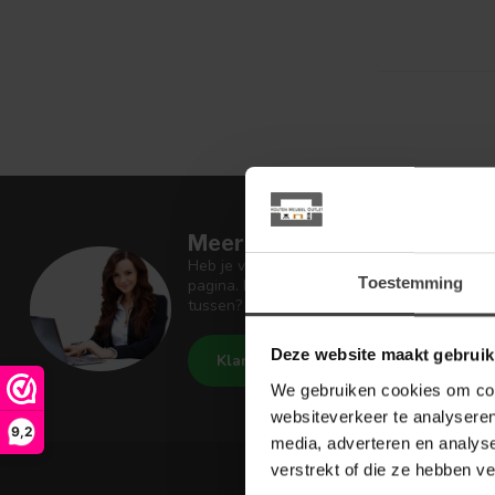
Meer informatie
Heb je vragen over onze artikelen of jouw 
Toestemming
pagina. Daar staan antwoorden op veel ges
tussen? Dan staat er ook vermeld hoe je c
Deze website maakt gebruik
Klantenservice
Houten Meu
We gebruiken cookies om cont
websiteverkeer te analyseren
9,2
media, adverteren en analys
verstrekt of die ze hebben v