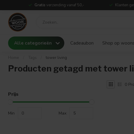
Gratis
verzending vanaf 50,-
Klanten ge
Alle categorieën
Cadeaubon
Shop op woonst
Home
/
Tags
/
tower living
Producten getagd met tower l
0
Pro
Prijs
Min
Max