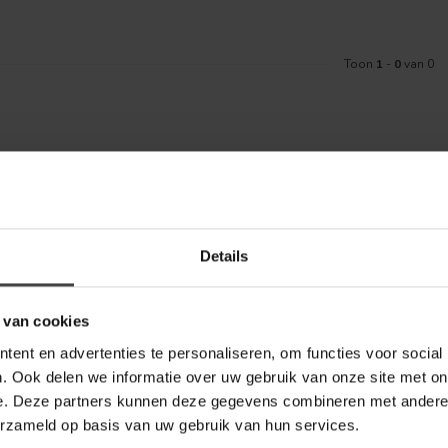
Toon
1
-
0
van 0
Meld je aa
aankoop? Bekijk dan de klantenservice
Details
Blijf op de hoo
telde vragen. Staat jouw vraag er niet
ontact met ons kunt opnemen.
 van cookies
bel Outlet
ent en advertenties te personaliseren, om functies voor social
. Ook delen we informatie over uw gebruik van onze site met on
e. Deze partners kunnen deze gegevens combineren met andere i
erzameld op basis van uw gebruik van hun services.