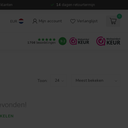
 klanten
14
dagen retourtermijn
0
Mijn account
Verlanglijst
EUR
9.2
1706
beoordelingen
Toon:
evonden!
KELEN