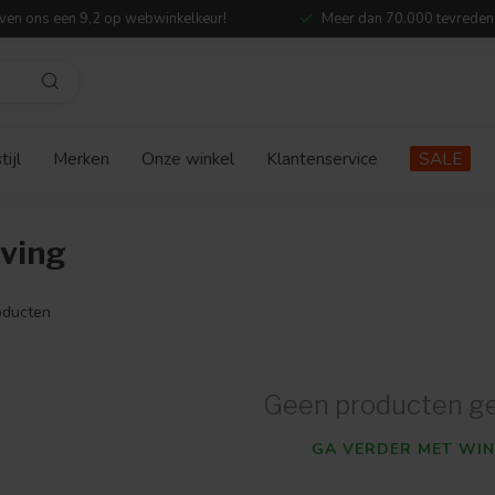
ven ons een 9,2 op webwinkelkeur!
Meer dan 70.000 tevreden
ijl
Merken
Onze winkel
Klantenservice
SALE
iving
ducten
Geen producten g
GA VERDER MET WIN