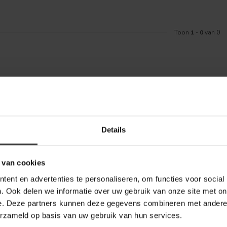
Toon
1
-
0
van 0
Meld je aa
aankoop? Bekijk dan de klantenservice
Details
Blijf op de hoo
telde vragen. Staat jouw vraag er niet
ontact met ons kunt opnemen.
 van cookies
bel Outlet
ent en advertenties te personaliseren, om functies voor social
. Ook delen we informatie over uw gebruik van onze site met on
e. Deze partners kunnen deze gegevens combineren met andere i
erzameld op basis van uw gebruik van hun services.