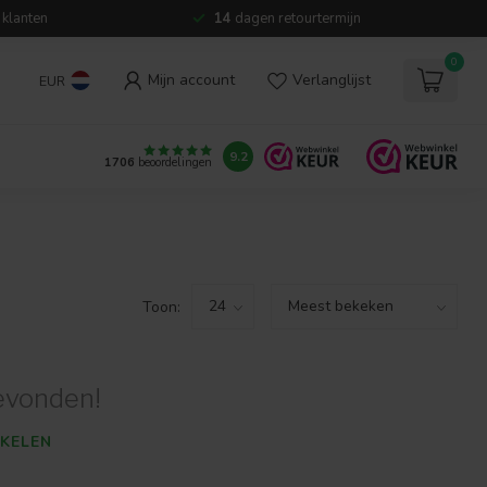
 klanten
14
dagen retourtermijn
0
Mijn account
Verlanglijst
EUR
9.2
1706
beoordelingen
Toon:
evonden!
KELEN