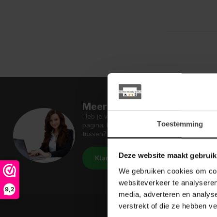
Meer informatie
Heb je vragen over onze artikelen of jouw 
Toestemming
pagina. Daar staan antwoorden op veel ges
tussen? Dan staat er ook vermeld hoe je c
Deze website maakt gebruik
Klantenservice
Houten Meu
We gebruiken cookies om cont
websiteverkeer te analyseren
9,2
media, adverteren en analys
verstrekt of die ze hebben v