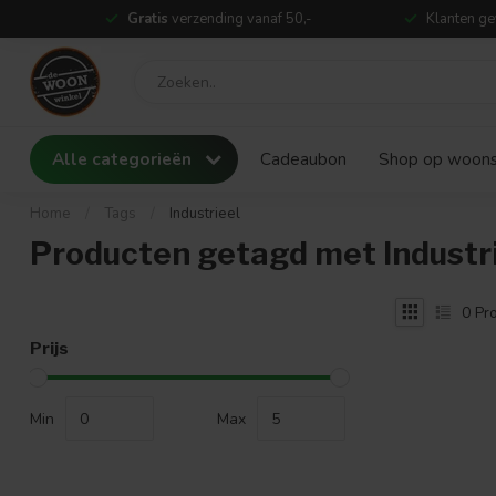
Gratis
verzending vanaf 50,-
Klanten ge
Alle categorieën
Cadeaubon
Shop op woonst
Home
/
Tags
/
Industrieel
Producten getagd met Industr
0
Pro
Prijs
Min
Max