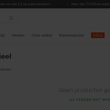
ven ons een 9,2 op webwinkelkeur!
Meer dan 70.000 tevreden
ijl
Merken
Onze winkel
Klantenservice
SALE
ieel
ducten
Geen producten g
GA VERDER MET WIN