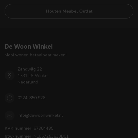
Houten Meubel Outlet
De Woon Winkel
Mooi wonen betaalbaar maken!
Zandwilg 22
1731 LS Winkel
Nederland
0224-850 926
info@dewoonwinkel.nl
KVK nummer:
67984495
btw-nummer:
NL857253633B01