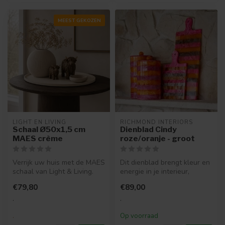
MEEST GEKOZEN
LIGHT EN LIVING
RICHMOND INTERIORS 
Schaal Ø50x1,5 cm
Dienblad Cindy
MAES crème
roze/oranje - groot
Verrijk uw huis met de MAES
Dit dienblad brengt kleur en
schaal van Light & Living.
energie in je interieur,
Een cremekleurige blikvan...
zonder dat het
€79,80
€89,00
schreeuweri...
.
.
.
Op voorraad