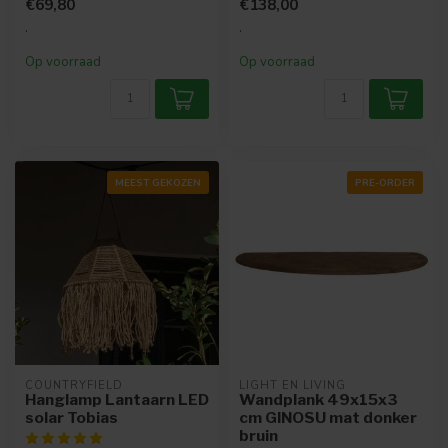
€69,80
€138,00
.
.
Op voorraad
Op voorraad
MEEST GEKOZEN
PRE-ORDER
COUNTRYFIELD
LIGHT EN LIVING
Hanglamp Lantaarn LED
Wandplank 49x15x3
solar Tobias
cm GINOSU mat donker
bruin