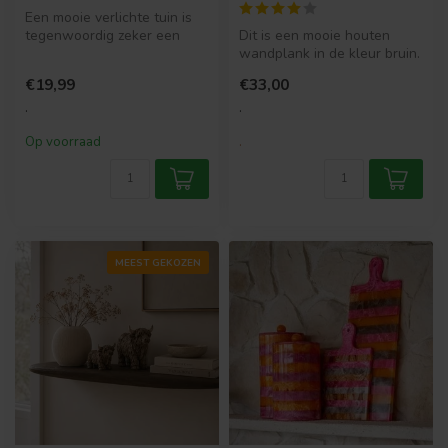
Een mooie verlichte tuin is
tegenwoordig zeker een
Dit is een mooie houten
must. Het is toch heerlijk
wandplank in de kleur bruin.
om...
Super leuk voor als je wat ...
€19,99
€33,00
.
.
Op voorraad
.
MEEST GEKOZEN