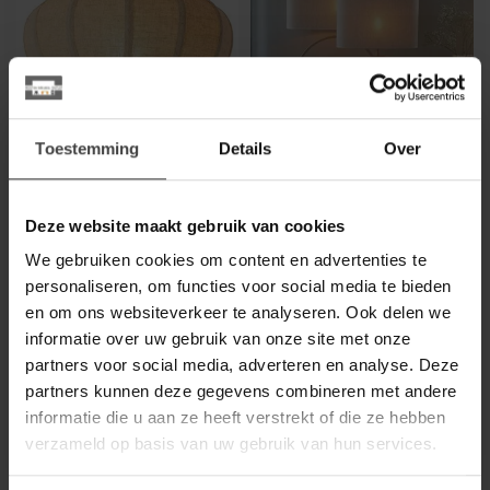
Toestemming
Details
Over
LIGHT EN LIVING
LIGHT EN LIVING
Plafondlamp ZOSIA
Lampenkap ovaal
Ø50 cm - Linnen Naturel
BRESKA parel wit -
Deze website maakt gebruik van cookies
Diverse maten
We gebruiken cookies om content en advertenties te
Ontdek de sfeervolle
plafondlamp ZOSIA van
Elegante ovale lampenkap
personaliseren, om functies voor social media te bieden
Light & Living. Gemaakt van
in parelwit. Neutraal, stijlvol
en om ons websiteverkeer te analyseren. Ook delen we
natuurlij...
en verkrijgbaar in dive...
€109,80
€55,00
informatie over uw gebruik van onze site met onze
.
.
partners voor social media, adverteren en analyse. Deze
partners kunnen deze gegevens combineren met andere
.
Op voorraad
informatie die u aan ze heeft verstrekt of die ze hebben
verzameld op basis van uw gebruik van hun services.