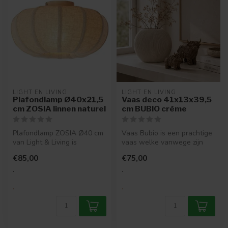
LIGHT EN LIVING
LIGHT EN LIVING
Plafondlamp Ø40x21,5
Vaas deco 41x13x39,5
cm ZOSIA linnen naturel
cm BUBIO crème
Plafondlamp ZOSIA Ø40 cm
Vaas Bubio is een prachtige
van Light & Living is
vaas welke vanwege zijn
gemaakt van naturel linnen.
smalle vorm ideaal is voor i...
€85,00
€75,00
Een w...
.
.
.
.