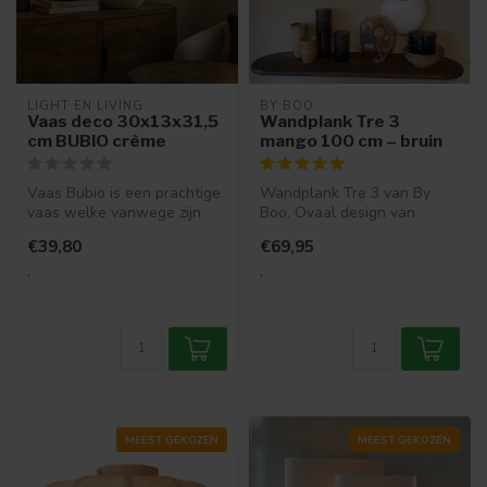
LIGHT EN LIVING
BY BOO
Vaas deco 30x13x31,5
Wandplank Tre 3
cm BUBIO crème
mango 100 cm – bruin
Vaas Bubio is een prachtige
Wandplank Tre 3 van By
vaas welke vanwege zijn
Boo. Ovaal design van
smalle vorm ideaal is voor i...
massief mangohout.
€39,80
€69,95
Verkrijgbaar in ...
.
.
.
.
MEEST GEKOZEN
MEEST GEKOZEN