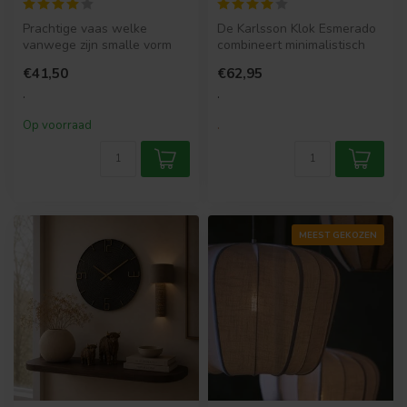
Prachtige vaas welke
De Karlsson Klok Esmerado
vanwege zijn smalle vorm
combineert minimalistisch
ideaal is voor in de
design met stijlvolle detail...
€41,50
€62,95
vensterbank o...
.
.
Op voorraad
.
MEEST GEKOZEN