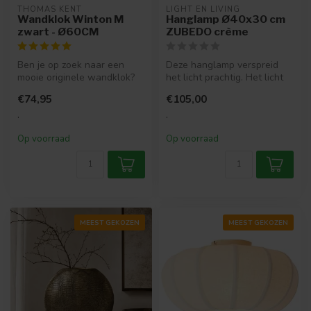
THOMAS KENT
LIGHT EN LIVING
Wandklok Winton M
Hanglamp Ø40x30 cm
zwart - Ø60CM
ZUBEDO crème
Ben je op zoek naar een
Deze hanglamp verspreid
mooie originele wandklok?
het licht prachtig. Het licht
Dan is Wandklok Winton
schijnt prachtig door de s...
€74,95
€105,00
iets vo...
.
.
Op voorraad
Op voorraad
MEEST GEKOZEN
MEEST GEKOZEN