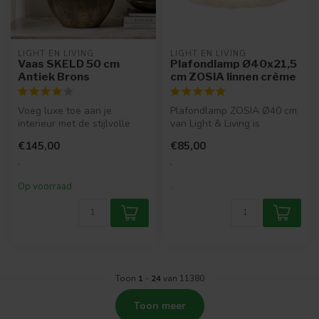
LIGHT EN LIVING
LIGHT EN LIVING
Vaas SKELD 50 cm
Plafondlamp Ø40x21,5
Antiek Brons
cm ZOSIA linnen crème
Voeg luxe toe aan je
Plafondlamp ZOSIA Ø40 cm
interieur met de stijlvolle
van Light & Living is
SKELD vaas in antiek brons.
gemaakt van crème linnen.
€145,00
€85,00
Dan...
Een war...
.
.
Op voorraad
.
Toon
1
-
24
van 11380
Toon meer