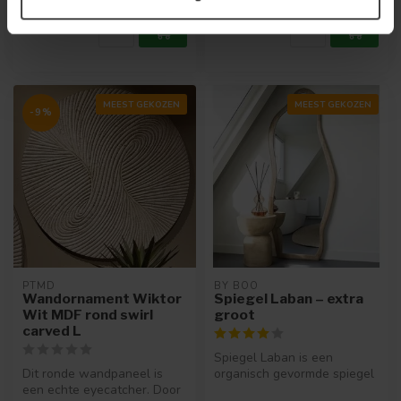
MEEST GEKOZEN
MEEST GEKOZEN
-9%
PTMD
BY BOO
Wandornament Wiktor
Spiegel Laban – extra
Wit MDF rond swirl
groot
carved L
Spiegel Laban is een
Dit ronde wandpaneel is
organisch gevormde spiegel
een echte eyecatcher. Door
met een mooie houten rand.