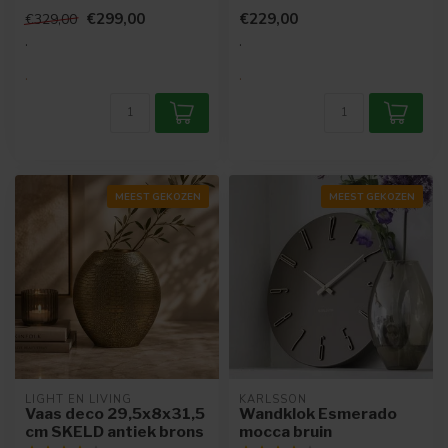
het lijnenspel in het
Deze ...
€299,00
€229,00
€329,00
wandpa...
.
.
.
.
MEEST GEKOZEN
MEEST GEKOZEN
LIGHT EN LIVING
KARLSSON
Vaas deco 29,5x8x31,5
Wandklok Esmerado
cm SKELD antiek brons
mocca bruin