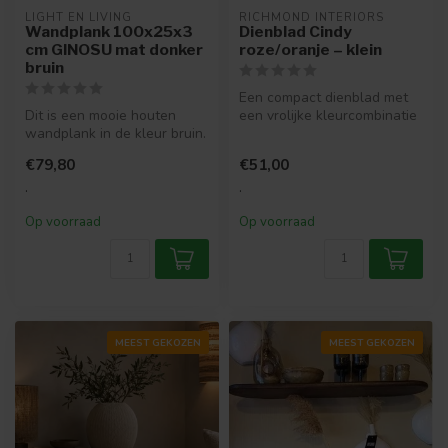
LIGHT EN LIVING
RICHMOND INTERIORS 
Wandplank 100x25x3
Dienblad Cindy
cm GINOSU mat donker
roze/oranje – klein
bruin
Een compact dienblad met
Dit is een mooie houten
een vrolijke kleurcombinatie
wandplank in de kleur bruin.
die je styling direct opfr...
Super leuk voor als je wat ...
€79,80
€51,00
.
.
Op voorraad
Op voorraad
MEEST GEKOZEN
MEEST GEKOZEN